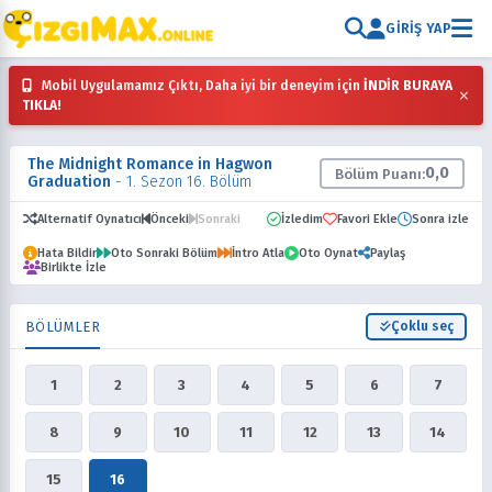
GIRIŞ YAP
Mobil Uygulamamız Çıktı, Daha iyi bir deneyim için
İNDİR BURAYA
×
TIKLA!
The Midnight Romance in Hagwon
0,0
Bölüm Puanı:
Graduation
- 1. Sezon 16. Bölüm
Alternatif Oynatıcı
Önceki
Sonraki
İzledim
Favori Ekle
Sonra izle
Hata Bildir
Oto Sonraki Bölüm
İntro Atla
Oto Oynat
Paylaş
Birlikte İzle
BÖLÜMLER
Çoklu seç
1
2
3
4
5
6
7
8
9
10
11
12
13
14
15
16