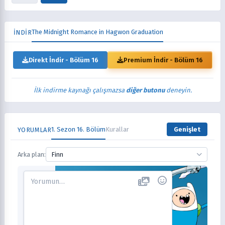
The Midnight Romance in Hagwon Graduation
İNDİR
Direkt İndir - Bölüm 16
Premium İndir - Bölüm 16
İlk indirme kaynağı çalışmazsa
diğer butonu
deneyin.
1. Sezon 16. Bölüm
Kurallar
Genişlet
YORUMLAR
Arka plan:
Finn