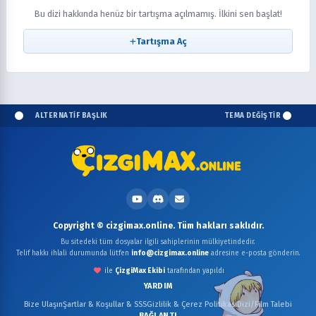
Bu dizi hakkında henüz bir tartışma açılmamış. İlkini sen başlat!
Tartışma Aç
ALTERNATİF BAŞLIK
TEMA DEĞİŞTİR
Copyright © cizgimax.online. Tüm hakları saklıdır.
Bu sitedeki tüm dosyalar ilgili sahiplerinin mülkiyetindedir.
Telif hakkı ihlali durumunda lütfen
info@cizgimax.online
adresine e-posta gönderin.
ile
ÇizgiMax Ekibi
tarafından yapıldı
YARDIM
Bize Ulaşın
Şartlar & Koşullar & SSS
Gizlilik & Çerez Politikası
Dizi/Film Talebi
BAĞLANTI