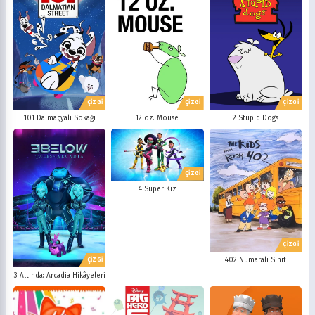
Gizem
Gurme
Fox Kids / Jetix
Kids WB / Th
2008
2007
Günlük Yaşam
Harem
CBeebies / CBBC
ABC
2006
2005
Isekai
Komedi
CBS
NBC
2004
2003
Korku
Kovboy
FOX
The CW
2002
2001
Macera
Mecha
PBS
HBO
2000
1999
Mitoloji
Mystery
Showtime
STARZ
1998
1997
Müzik
Okul
AMC
Syfy
ÇİZGİ
ÇİZGİ
ÇİZGİ
1996
1995
Psikolojik
Reenkarnasyon
USA Network
Freeform
101 Dalmaçyalı Sokağı
12 oz. Mouse
2 Stupid Dogs
1994
1993
Romance
Romantik
TNT
Comedy Centr
1992
1991
Samuray
Sci-Fi
National Geographic
BBC
1990
1989
Seinen
Shoujo
ITV
Channel 4
1988
1987
Shounen
Slice of Life
ÇİZGİ
Canal+
Sky
1986
1985
4 Süper Kız
Spor
Supernatural
TF1
France TV
1984
1983
Suspense
Suç
M6
tvN (Kore)
1982
1981
Süper Güç
Tarihsel
JTBC (Kore)
KBS (Kore)
1980
Vampir
Çocuk
MBC (Kore)
SBS (Kore)
ÇİZGİ
Ödüllü
Teletoon
YTV
402 Numaralı Sınıf
ÇİZGİ
Treehouse TV
CBC
3 Altında: Arcadia Hikâyeleri
PBS Kids
TRT Çocuk
Planet Çocuk
Minika Çocuk