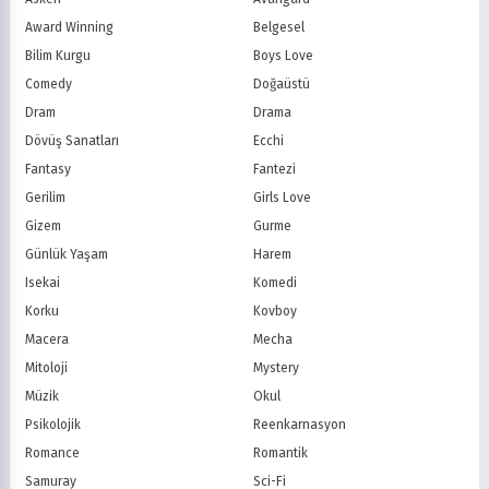
Award Winning
Belgesel
Bilim Kurgu
Boys Love
Comedy
Doğaüstü
Dram
Drama
Dövüş Sanatları
Ecchi
Fantasy
Fantezi
Gerilim
Girls Love
Gizem
Gurme
Günlük Yaşam
Harem
Isekai
Komedi
Korku
Kovboy
Macera
Mecha
Mitoloji
Mystery
Müzik
Okul
Psikolojik
Reenkarnasyon
Romance
Romantik
Samuray
Sci-Fi