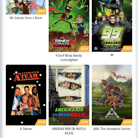
ÇİZGİ
80 Günde Devr-i Âlem
ÇİZGİ
ÇİZGİ
99
9.Sınıf Ninja Randy
Cunningham
ÇİZGİ
ÇİZGİ
ÇİZGİ
A Takımı
AMERİKA'NIN EN MUTLU
ARK: The Animated Series
AİLESİ