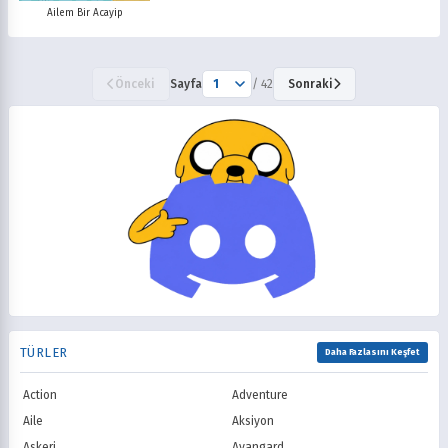
Ailem Bir Acayip
Önceki
Sayfa
/ 42
Sonraki
TÜRLER
Daha Fazlasını Keşfet
Action
Adventure
Aile
Aksiyon
Askeri
Avangard