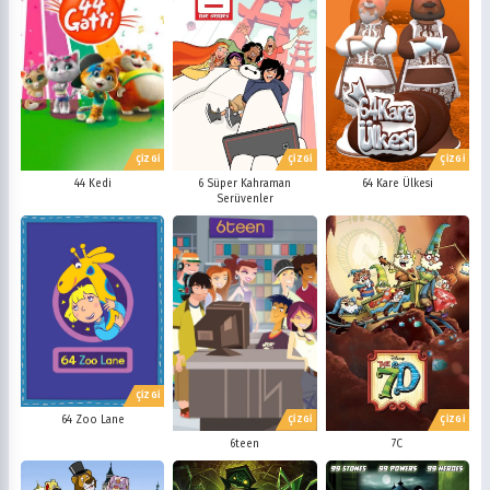
Minika Go
Show TV
Kanal D
TRT 1
Star TV
ATV
FOX Türkiye
TV8
BluTV
Exxen
Gain
Tabii
ÇİZGİ
ÇİZGİ
ÇİZGİ
44 Kedi
6 Süper Kahraman
64 Kare Ülkesi
Serüvenler
ÇİZGİ
64 Zoo Lane
ÇİZGİ
ÇİZGİ
6teen
7C