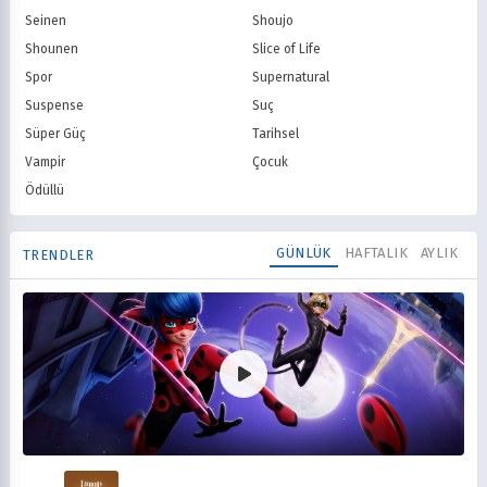
Seinen
Shoujo
Shounen
Slice of Life
Spor
Supernatural
Suspense
Suç
Süper Güç
Tarihsel
Vampir
Çocuk
Ödüllü
GÜNLÜK
HAFTALIK
AYLIK
TRENDLER
Mucize Uğur Böceği ile Kara Kedi