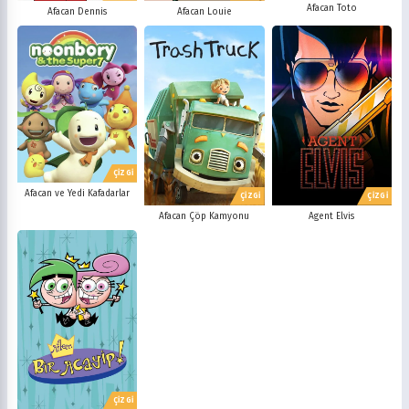
Afacan Toto
Afacan Dennis
Afacan Louie
ÇİZGİ
Afacan ve Yedi Kafadarlar
ÇİZGİ
ÇİZGİ
Afacan Çöp Kamyonu
Agent Elvis
ÇİZGİ