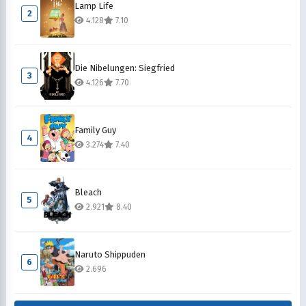
1
Lamp Life
7.073
8.10
2
4.128
7.10
Die Nibelungen: Siegfried
3
4.126
7.70
Family Guy
4
3.274
7.40
Bleach
5
2.921
8.40
Naruto Shippuden
6
2.696