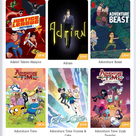
ÇİZGİ
ÇİZGİ
ÇİZGİ
Adalet Takımı Aksiyon
Adventure Beast
Adrian
ÇİZGİ
ÇİZGİ
ÇİZGİ
Adventure Time
Adventure Time Fionna &
Adventure Time Uzak
Cake
Diyarlar