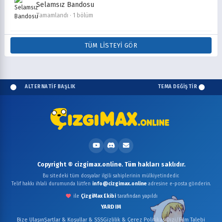
Selamsız Bandosu
Tamamlandı · 1 bölüm
TÜM LISTEYI GÖR
ALTERNATİF BAŞLIK
TEMA DEĞİŞTİR
Copyright © cizgimax.online. Tüm hakları saklıdır.
Bu sitedeki tüm dosyalar ilgili sahiplerinin mülkiyetindedir.
Telif hakkı ihlali durumunda lütfen
info@cizgimax.online
adresine e-posta gönderin.
ile
ÇizgiMax Ekibi
tarafından yapıldı
YARDIM
Bize Ulaşın
Şartlar & Koşullar & SSS
Gizlilik & Çerez Politikası
Dizi/Film Talebi