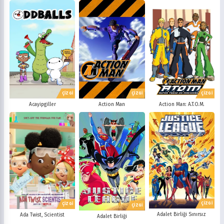
ÇİZGİ
ÇİZGİ
ÇİZGİ
Acayipgiller
Action Man
Action Man: A.T.O.M.
ÇİZGİ
ÇİZGİ
ÇİZGİ
Adalet Birliği Sınırsız
Ada Twist, Scientist
Adalet Birliği