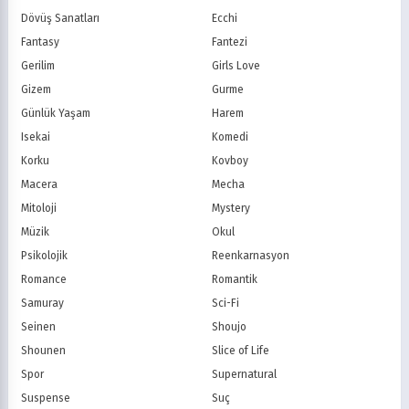
Dövüş Sanatları
Ecchi
Fantasy
Fantezi
Gerilim
Girls Love
Gizem
Gurme
Günlük Yaşam
Harem
Isekai
Komedi
Korku
Kovboy
Macera
Mecha
Mitoloji
Mystery
Müzik
Okul
Psikolojik
Reenkarnasyon
Romance
Romantik
Samuray
Sci-Fi
Seinen
Shoujo
Shounen
Slice of Life
Spor
Supernatural
Suspense
Suç