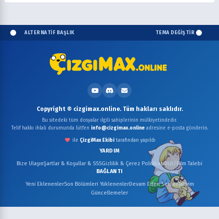
ALTERNATİF BAŞLIK
TEMA DEĞİŞTİR
Copyright © cizgimax.online. Tüm hakları saklıdır.
Bu sitedeki tüm dosyalar ilgili sahiplerinin mülkiyetindedir.
Telif hakkı ihlali durumunda lütfen
info@cizgimax.online
adresine e-posta gönderin.
ile
ÇizgiMax Ekibi
tarafından yapıldı
YARDIM
Bize Ulaşın
Şartlar & Koşullar & SSS
Gizlilik & Çerez Politikası
Dizi/Film Talebi
BAĞLANTI
Yeni Eklenenler
Son Bölümleri Yüklenenler
Devam Eden Seriler
Takvim
Güncellemeler