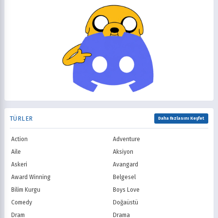
Minika Go
Show TV
Kanal D
TRT 1
Star TV
ATV
FOX Türkiye
TV8
BluTV
Exxen
Gain
Tabii
TÜRLER
Daha Fazlasını Keşfet
Action
Adventure
Aile
Aksiyon
Askeri
Avangard
Award Winning
Belgesel
Bilim Kurgu
Boys Love
Comedy
Doğaüstü
Dram
Drama