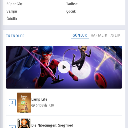
Süper Güç
Tarihsel
Vampir
Çocuk
Ödüllü
GÜNLÜK
HAFTALIK
AYLIK
TRENDLER
Mucize Uğur Böceği ile Kara Kedi
1
Lamp Life
10.336
8.10
2
5.108
7.10
Die Nibelungen: Siegfried