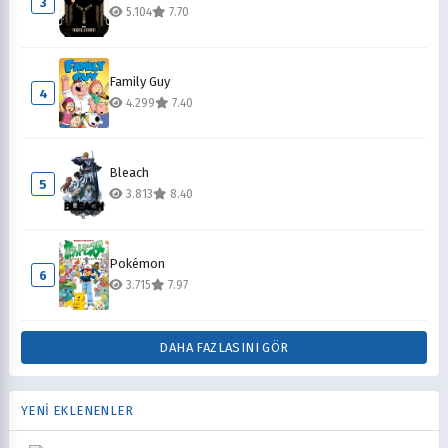
3
5.104
7.70
Family Guy
4
4.299
7.40
Bleach
5
3.813
8.40
Pokémon
6
3.715
7.97
DAHA FAZLASINI GÖR
YENİ EKLENENLER