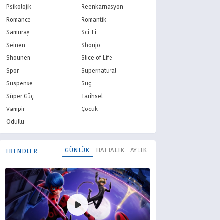
Psikolojik
Reenkarnasyon
Romance
Romantik
Samuray
Sci-Fi
Seinen
Shoujo
Shounen
Slice of Life
Spor
Supernatural
Suspense
Suç
Süper Güç
Tarihsel
Vampir
Çocuk
Ödüllü
GÜNLÜK
HAFTALIK
AYLIK
TRENDLER