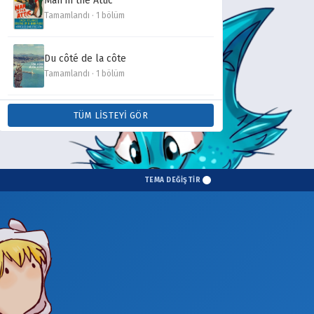
Man in the Attic
Tamamlandı · 1 bölüm
Du côté de la côte
Tamamlandı · 1 bölüm
TÜM LISTEYI GÖR
TEMA DEĞİŞTİR