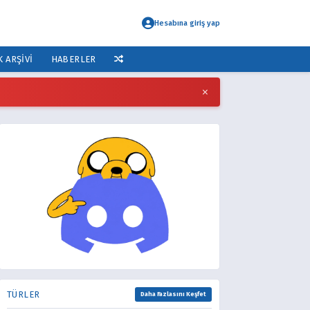
Hesabına giriş yap
K ARŞIVI
HABERLER
×
TÜRLER
Daha Fazlasını Keşfet