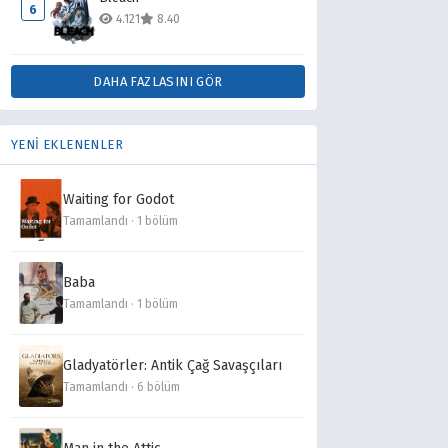
6
4.121
8.40
DAHA FAZLASINI GÖR
YENİ EKLENENLER
Waiting for Godot
Tamamlandı · 1 bölüm
Baba
Tamamlandı · 1 bölüm
Gladyatörler: Antik Çağ Savaşçıları
Tamamlandı · 6 bölüm