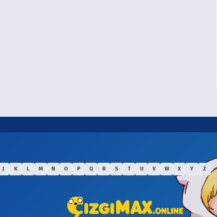
J
K
L
M
N
O
P
Q
R
S
T
U
V
W
X
Y
Z