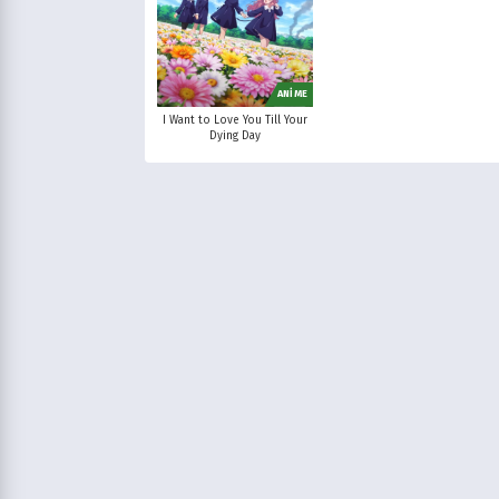
Fantasy
Fantezi
Fox Kids / Jetix
Gerilim
Girls Love
CBeebies / CBBC
Gizem
Gurme
CBS
Günlük Yaşam
Harem
ANİME
FOX
Isekai
Komedi
I Want to Love You Till Your
PBS
Korku
Kovboy
Dying Day
Showtime
Macera
Mecha
AMC
Mitoloji
Mystery
USA Network
Müzik
Okul
TNT
Psikolojik
Reenkarnasyon
National Geogra
Romance
Romantik
ITV
Samuray
Sci-Fi
Canal+
Seinen
Shoujo
TF1
Shounen
Slice of Life
M6
Spor
Supernatural
JTBC (Kore)
Suspense
Suç
MBC (Kore)
Süper Güç
Tarihsel
Teletoon
Vampir
Çocuk
Treehouse TV
Ödüllü
PBS Kids
Planet Çocuk