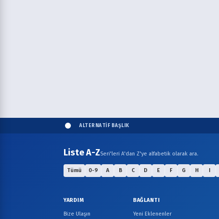
ALTERNATİF BAŞLIK
Liste A-Z
Seri'leri A'dan Z'ye alfabetik olarak ara.
Tümü
0-9
A
B
C
D
E
F
G
H
I
YARDIM
BAĞLANTI
Bize Ulaşın
Yeni Eklenenler