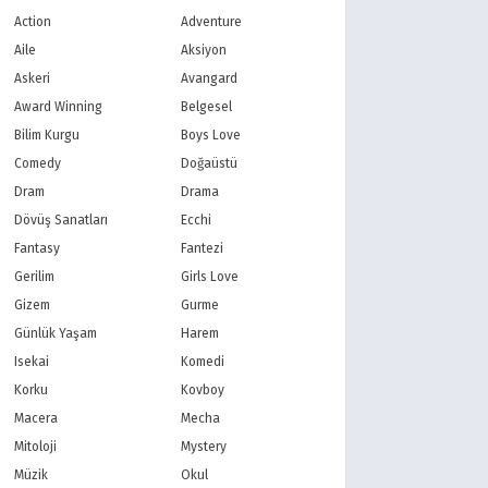
Action
Adventure
Aile
Aksiyon
Askeri
Avangard
Award Winning
Belgesel
Bilim Kurgu
Boys Love
Comedy
Doğaüstü
Dram
Drama
Dövüş Sanatları
Ecchi
Fantasy
Fantezi
Gerilim
Girls Love
Gizem
Gurme
Günlük Yaşam
Harem
Isekai
Komedi
Korku
Kovboy
Macera
Mecha
Mitoloji
Mystery
Müzik
Okul