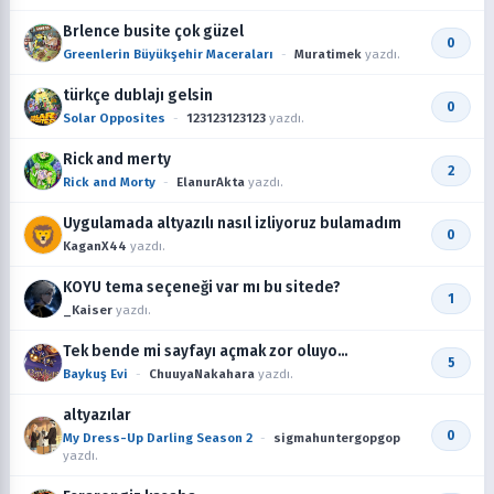
Brlence busite çok güzel
0
Greenlerin Büyükşehir Maceraları
-
Muratimek
yazdı.
türkçe dublajı gelsin
0
Solar Opposites
-
123123123123
yazdı.
Rick and merty
2
Rick and Morty
-
ElanurAkta
yazdı.
Uygulamada altyazılı nasıl izliyoruz bulamadım
0
KaganX44
yazdı.
KOYU tema seçeneği var mı bu sitede?
1
_Kaiser
yazdı.
Tek bende mi sayfayı açmak zor oluyo…
5
Baykuş Evi
-
ChuuyaNakahara
yazdı.
altyazılar
0
My Dress-Up Darling Season 2
-
sigmahuntergopgop
yazdı.