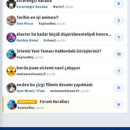
Esrarengiz kasaba
0
Esrarengiz Kasaba
-
Narin1
yazdı.
Tarihin en iyi animesi?
2
One Piece
-
KaplanBey
yazdı.
Alastor bu kadar küçük düşürülmemeliydi bence
1
bu çok saçma
Hazbin Hotel
-
Erdem2
yazdı.
Sitenin Yeni Teması Hakkındaki Görüşleriniz?
13
KaplanBey
yazdı.
burda puan sistemi nasıl çalışıyor
1
muhamedmamiz5
yazdı.
neden bu çizgi filimin devamı yapılmadı
0
Sym-Bionic Titan
-
muhamedmamiz5
yazdı.
Forum Kuralları
DUYURU
0
KaplanBey
yazdı.