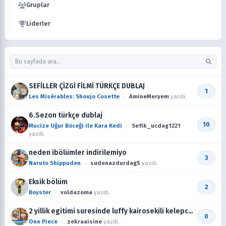
Gruplar
Liderler
E
SEFİLLER ÇİZGİ FİLMİ TÜRKÇE DUBLAJ
1
Les Misérables: Shoujo Cosette
-
AmineMeryem
yazdı.
6.Sezon türkçe dublaj
10
Mucize Uğur Böceği ile Kara Kedi
-
Sefik_ucdag1221
yazdı.
neden ibölümler indirilemiyo
3
Naruto Shippuden
-
sudenazdurdag5
yazdı.
Eksik bölüm
2
Boyster
-
voldazoma
yazdı.
2 yillik egitimi suresinde luffy kairosekili kelepce
0
taksaydi eger daha fazla guclenirmiydi sizce?
One Piece
-
zekraaisine
yazdı.