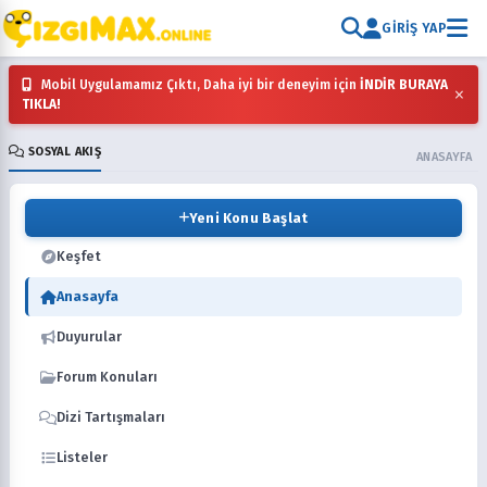
GIRIŞ YAP
Mobil Uygulamamız Çıktı, Daha iyi bir deneyim için
İNDİR BURAYA
×
TIKLA!
SOSYAL AKIŞ
ANASAYFA
Yeni Konu Başlat
Keşfet
Anasayfa
Duyurular
Forum Konuları
Dizi Tartışmaları
Listeler