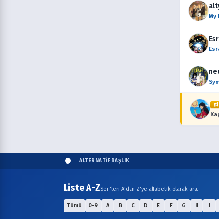
alt
My 
Es
Esr
ned
Sym
Ka
ALTERNATİF BAŞLIK
Liste A-Z
Seri'leri A'dan Z'ye alfabetik olarak ara.
Tümü
0-9
A
B
C
D
E
F
G
H
I