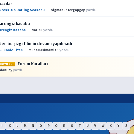
yazılar
Dress-Up Darling Season 2
-
sigmahuntergopgop
yazdı.
rarengiz kasaba
arengiz Kasaba
-
Narin1
yazdı.
en bu çizgi filimin devamı yapılmadı
-Bionic Titan
-
muhamedmamiz5
yazdı.
Forum Kuralları
DUYURU
planBey
yazdı.
J
K
L
M
N
O
P
Q
R
S
T
U
V
W
X
Y
Z