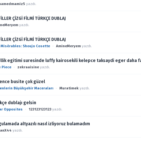
hamedmamiz5
yazdı.
İLLER ÇİZGİ FİLMİ TÜRKÇE DUBLAJ
ineMeryem
yazdı.
İLLER ÇİZGİ FİLMİ TÜRKÇE DUBLAJ
 Misérables: Shoujo Cosette
-
AmineMeryem
yazdı.
illik egitimi suresinde luffy kairosekili kelepce taksaydi eger daha f
 Piece
-
zekraaisine
yazdı.
ence busite çok güzel
enlerin Büyükşehir Maceraları
-
Muratimek
yazdı.
kçe dublajı gelsin
ar Opposites
-
123123123123
yazdı.
ulamada altyazılı nasıl izliyoruz bulamadım
ganX44
yazdı.