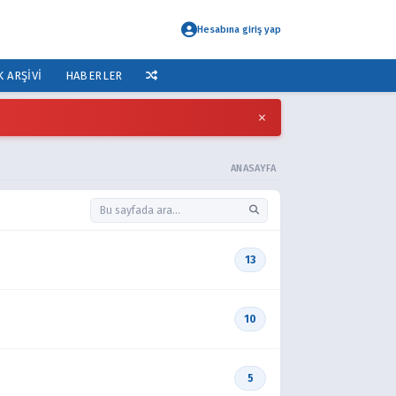
Hesabına giriş yap
K ARŞIVI
HABERLER
×
ANASAYFA
13
10
5