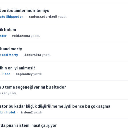
en ibölümler indirilemiyo
uto Shippuden
-
sudenazdurdag5
yazdı.
ik bölüm
ster
-
voldazoma
yazdı.
k and merty
k and Morty
-
ElanurAkta
yazdı.
ihin en iyi animesi?
 Piece
-
KaplanBey
yazdı.
U tema seçeneği var mı bu sitede?
iser
yazdı.
astor bu kadar küçük düşürülmemeliydi bence bu çok saçma
bin Hotel
-
Erdem2
yazdı.
da puan sistemi nasıl çalışıyor