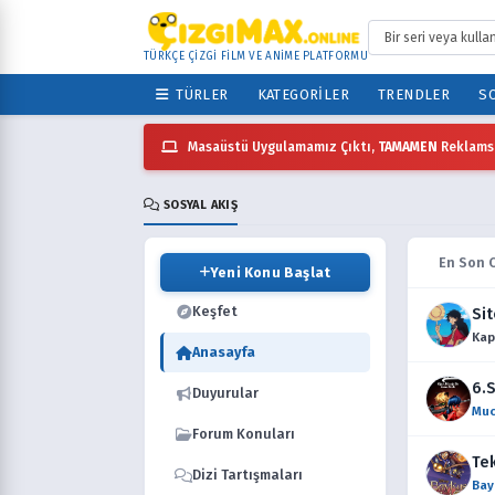
TÜRKÇE ÇİZGİ FİLM VE ANİME PLATFORMU
TÜRLER
KATEGORILER
TRENDLER
SO
Masaüstü Uygulamamız Çıktı,
TAMAMEN
Reklamsı
SOSYAL AKIŞ
En Son 
Yeni Konu Başlat
Keşfet
Sit
Kap
Anasayfa
6.S
Duyurular
Muc
Forum Konuları
Tek
Dizi Tartışmaları
Bay