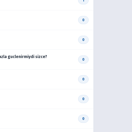
1
0
0
azla guclenirmiydi sizce?
0
0
0
0