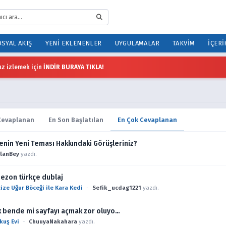
SYAL AKIŞ
YENI EKLENENLER
UYGULAMALAR
TAKVIM
İÇERI
z izlemek için
İNDİR BURAYA TIKLA!
Cevaplanan
En Son Başlatılan
En Çok Cevaplanan
enin Yeni Teması Hakkındaki Görüşleriniz?
lanBey
yazdı.
ezon türkçe dublaj
ize Uğur Böceği ile Kara Kedi
-
Sefik_ucdag1221
yazdı.
 bende mi sayfayı açmak zor oluyo…
kuş Evi
-
ChuuyaNakahara
yazdı.