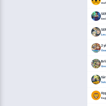
mu
SEF
Am
SEF
Les
2 y
One
Brl
Gre
tür
Sol
Uyg
Ka