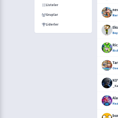
Listeler
ned
Gruplar
Nar
Liderler
Eks
Boy
Ric
Ric
Tar
One
KOY
_Ka
Al
Haz
bur