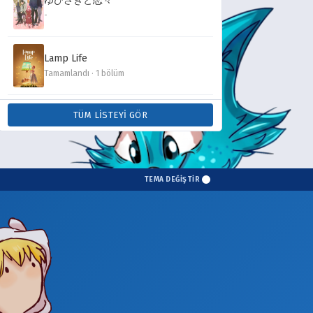
ゆびさきと恋々
-
Lamp Life
Tamamlandı · 1 bölüm
TÜM LISTEYI GÖR
TEMA DEĞİŞTİR