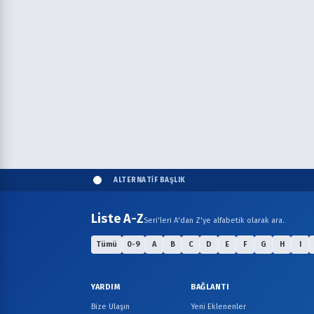
ALTERNATİF BAŞLIK
Liste A-Z
Seri'leri A'dan Z'ye alfabetik olarak ara.
Tümü
0-9
A
B
C
D
E
F
G
H
I
YARDIM
BAĞLANTI
Bize Ulaşın
Yeni Eklenenler