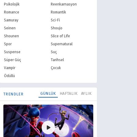
Psikolojik
Reenkarnasyon
Romance
Romantik
Samuray
Sci-Fi
Seinen
Shoujo
Shounen
Slice of Life
Spor
Supernatural
Suspense
Suç
Süper Güç
Tarihsel
Vampir
Çocuk
Ödüllü
GÜNLÜK
HAFTALIK
AYLIK
TRENDLER