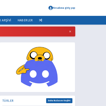
Hesabına giriş yap
K ARŞIVI
HABERLER
×
TÜRLER
Daha Fazlasını Keşfet