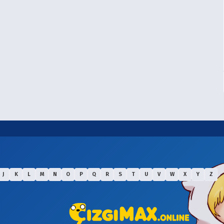
J
K
L
M
N
O
P
Q
R
S
T
U
V
W
X
Y
Z