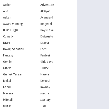
Action
Adventure
Aile
Aksiyon
Askeri
Avangard
Award Winning
Belgesel
Bilim Kurgu
Boys Love
Comedy
Doğaüstü
Dram
Drama
Dövüş Sanatları
Ecchi
Fantasy
Fantezi
Gerilim
Girls Love
Gizem
Gurme
Günlük Yaşam
Harem
Isekai
Komedi
Korku
Kovboy
Macera
Mecha
Mitoloji
Mystery
Müzik
Okul