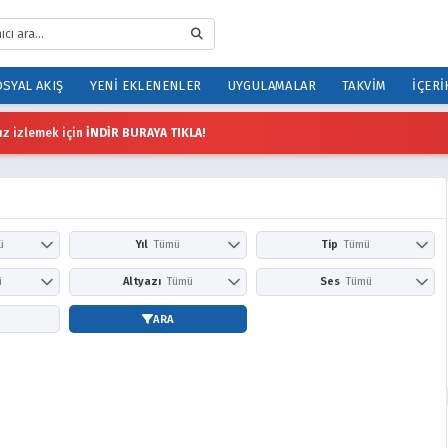
SYAL AKIŞ
YENI EKLENENLER
UYGULAMALAR
TAKVIM
İÇERI
z izlemek için
İNDİR BURAYA TIKLA!
ü
Yıl
Tümü
Tip
Tümü
İlkbahar
2026
2025
Anime
Çizgi Film
ü
Altyazı
Tümü
Ses
Tümü
Sonbahar
2024
2023
Dizi
Film
Prime Video
Altyazısız
Türkçe
Altyazılı
Dublaj
ARA
2022
2021
HBO Max / Max
2020
2019
Apple TV+
2018
2017
Peacock
2016
2015
YouTube
2014
2013
Nickelodeon
2012
2011
Adult Swim