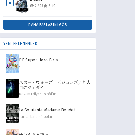
6
2.923
8.40
DAHA FAZLASINI GÖR
YENİ EKLENENLER
DC Super Hero Girls
-
スター・ウォーズ：ビジョンズ／九人
目のジェダイ
Devam Ediyor · 8 bölüm
La Souriante Madame Beudet
Tamamlandı · 1 bölüm