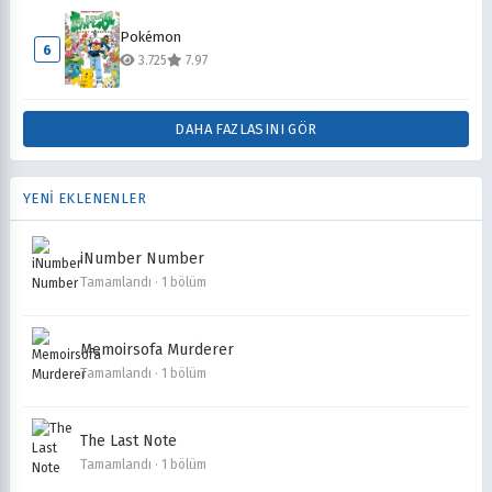
Pokémon
6
3.725
7.97
DAHA FAZLASINI GÖR
YENİ EKLENENLER
iNumber Number
Tamamlandı · 1 bölüm
Memoirsofa Murderer
Tamamlandı · 1 bölüm
The Last Note
Tamamlandı · 1 bölüm