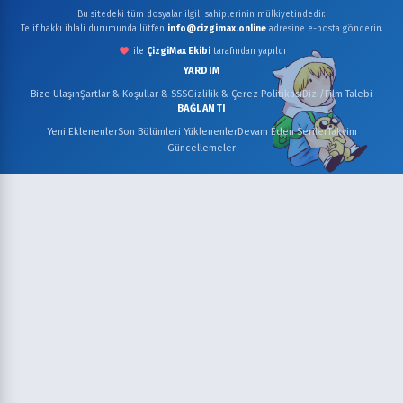
Bu sitedeki tüm dosyalar ilgili sahiplerinin mülkiyetindedir.
Telif hakkı ihlali durumunda lütfen
info@cizgimax.online
adresine e-posta gönderin.
ile
ÇizgiMax Ekibi
tarafından yapıldı
YARDIM
Bize Ulaşın
Şartlar & Koşullar & SSS
Gizlilik & Çerez Politikası
Dizi/Film Talebi
BAĞLANTI
Yeni Eklenenler
Son Bölümleri Yüklenenler
Devam Eden Seriler
Takvim
Güncellemeler