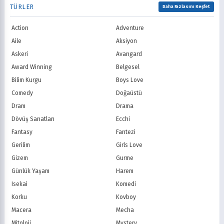
TÜRLER
Daha Fazlasını Keşfet
Action
Adventure
Aile
Aksiyon
Askeri
Avangard
Award Winning
Belgesel
Bilim Kurgu
Boys Love
Comedy
Doğaüstü
Dram
Drama
Dövüş Sanatları
Ecchi
Fantasy
Fantezi
Gerilim
Girls Love
Gizem
Gurme
Günlük Yaşam
Harem
Isekai
Komedi
Korku
Kovboy
Macera
Mecha
Mitoloji
Mystery