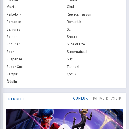
Müzik
Okul
Psikolojik
Reenkarnasyon
Romance
Romantik
Samuray
Sci-Fi
Seinen
Shoujo
Shounen
Slice of Life
Spor
Supernatural
Suspense
Suç
Süper Güç
Tarihsel
Vampir
Çocuk
Ödüllü
GÜNLÜK
HAFTALIK
AYLIK
TRENDLER