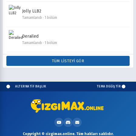
Jolly LLB2
Tamamlandı · 1 bölüm
Derailed
Tamamlandı · 1 bölüm
TÜM LISTEYI GÖR
ALTERNATİF BAŞLIK
TEMA DEĞİŞTİR
Copyright © cizgimax.online. Tüm hakları saklıdır.