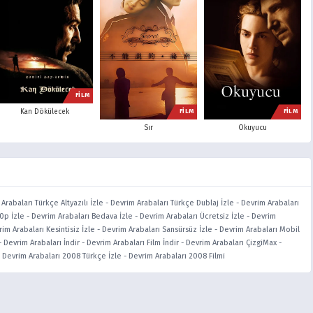
FİLM
Kan Dökülecek
FİLM
FİLM
Sır
Okuyucu
Arabaları Türkçe Altyazılı İzle
-
Devrim Arabaları Türkçe Dublaj İzle
-
Devrim Arabaları
0p İzle
-
Devrim Arabaları Bedava İzle
-
Devrim Arabaları Ücretsiz İzle
-
Devrim
im Arabaları Kesintisiz İzle
-
Devrim Arabaları Sansürsüz İzle
-
Devrim Arabaları Mobil
-
Devrim Arabaları İndir
-
Devrim Arabaları Film İndir
-
Devrim Arabaları ÇizgiMax
-
-
Devrim Arabaları 2008 Türkçe İzle
-
Devrim Arabaları 2008 Filmi