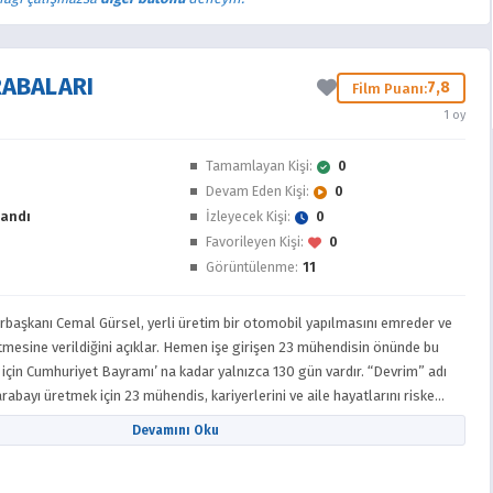
RABALARI
7,8
Film Puanı:
1 oy
Tamamlayan Kişi:
0
Devam Eden Kişi:
0
andı
İzleyecek Kişi:
0
Favorileyen Kişi:
0
Görüntülenme:
11
rbaşkanı Cemal Gürsel, yerli üretim bir otomobil yapılmasını emreder ve
mesine verildiğini açıklar. Hemen işe girişen 23 mühendisin önünde bu
çin Cumhuriyet Bayramı’ na kadar yalnızca 130 gün vardır. “Devrim” adı
rabayı üretmek için 23 mühendis, kariyerlerini ve aile hayatlarını riske
klukla, politikayla, karşılarına çıkan sayısız engelle baş etmek zorunda
Devamını Oku