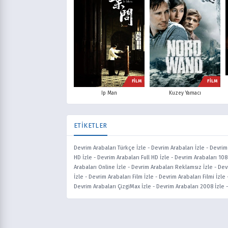
FİLM
FİLM
Ip Man
Kuzey Yamacı
ETİKETLER
Devrim Arabaları Türkçe İzle
-
Devrim Arabaları İzle
-
Devrim 
HD İzle
-
Devrim Arabaları Full HD İzle
-
Devrim Arabaları 108
Arabaları Online İzle
-
Devrim Arabaları Reklamsız İzle
-
Devr
İzle
-
Devrim Arabaları Film İzle
-
Devrim Arabaları Filmi İzle
Devrim Arabaları ÇizgiMax İzle
-
Devrim Arabaları 2008 İzle