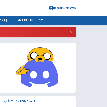
Hesabına giriş yap
K ARŞIVI
HABERLER
×
FILM TARTIŞMALARI