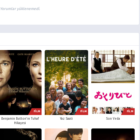
Yorumlar yüklenemedi.
FİLM
FİLM
FİLM
Benjamin Button'ın Tuhaf
Yaz Saati
Son Veda
Hikayesi