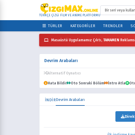
TÜRKÇE ÇİZGİ FİLM VE ANİME PLATFORMU
TÜRLER
KATEGORILER
TRENDLER
SO
Masaüstü Uygulamamız Çıktı,
TAMAMEN
Reklamsı
Devrim Arabaları
Alternatif Oynatıcı
Hata Bildir
Oto Sonraki Bölüm
İntro Atla
Ot
Devrim Arabaları
İNDİR
Direk
İlk indirme kay