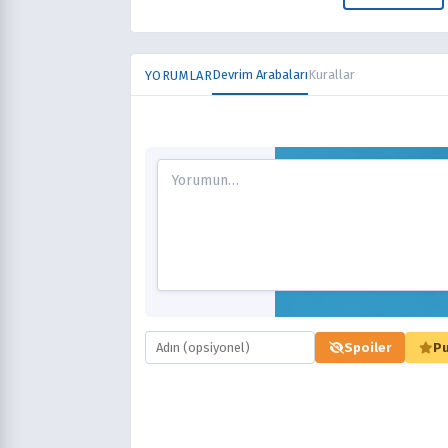
Devrim Arabaları
Kurallar
YORUMLAR
Spoiler
Pu