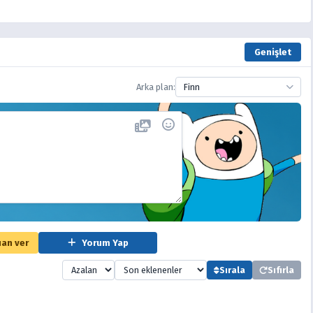
Genişlet
Arka plan:
Finn
an ver
Yorum Yap
Sırala
Sıfırla