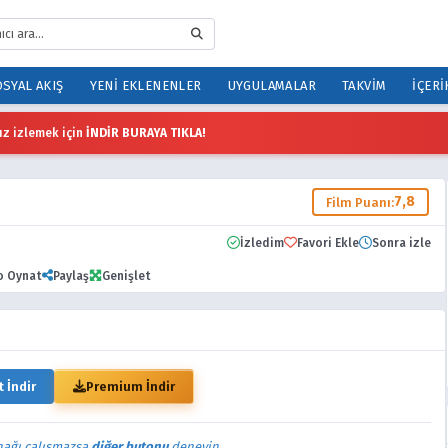
SYAL AKIŞ
YENI EKLENENLER
UYGULAMALAR
TAKVIM
İÇERI
z izlemek için
İNDİR BURAYA TIKLA!
7,8
Film Puanı:
İzledim
Favori Ekle
Sonra izle
o Oynat
Paylaş
Genişlet
t İndir
Premium İndir
nağı çalışmazsa
diğer butonu
deneyin.