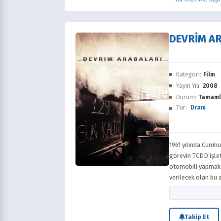
DEVRIM A
Kategori:
Film
Yayın Yılı:
2008
Durum:
Tamaml
Tür:
Dram
1961 yılında Cumhu
görevin TCDD işlet
otomobili yapmak i
verilecek olan bu a
atarak zamanla, yo
kalırlar.
Takip Et