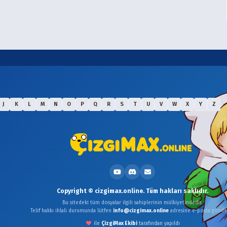
J
K
L
M
N
O
P
Q
R
S
T
U
V
W
X
Y
Z
Copyright © cizgimax.online. Tüm hakları saklıdır.
Bu sitedeki tüm dosyalar ilgili sahiplerinin mülkiyetindedir.
Telif hakkı ihlali durumunda lütfen
info@cizgimax.online
adresine e-posta gönder
ile
ÇizgiMax Ekibi
tarafından yapıldı