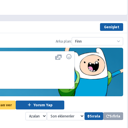
Genişlet
Arka plan:
Finn
an ver
Yorum Yap
Sırala
Sıfırla