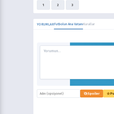
1
2
3
Futbolun Ana Vatanı
Kurallar
YORUMLAR
Spoiler
Pu