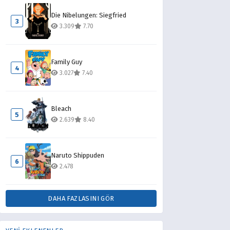
Die Nibelungen: Siegfried
3
3.309
7.70
Family Guy
4
3.027
7.40
Bleach
5
2.639
8.40
Naruto Shippuden
6
2.478
DAHA FAZLASINI GÖR