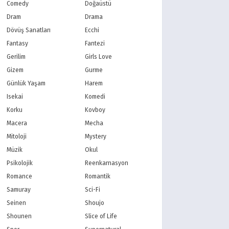
PBS Kids
TRT Çocuk
Comedy
Doğaüstü
Planet Çocuk
Minika Çocuk
Dram
Drama
Minika Go
Show TV
Dövüş Sanatları
Ecchi
Kanal D
TRT 1
Fantasy
Fantezi
Star TV
ATV
Gerilim
Girls Love
FOX Türkiye
TV8
Gizem
Gurme
BluTV
Exxen
Gain
Tabii
Günlük Yaşam
Harem
Isekai
Komedi
Korku
Kovboy
Macera
Mecha
Mitoloji
Mystery
Müzik
Okul
Psikolojik
Reenkarnasyon
Romance
Romantik
Samuray
Sci-Fi
Seinen
Shoujo
Shounen
Slice of Life