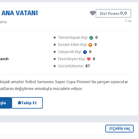
 ANA VATANI
0,0
Dizi Puanı:
1 oy
Game
Tamamlayan Kişi:
0
Devam Eden Kişi:
0
İzleyecek Kişi:
0
andı
Favorileyen Kişi:
0
Görüntülenme:
87
büyük amatör futbol turnuvası Super Copa Pioneer'da yarışan oyuncular
yatlarını değiştirme umuduyla mücadele ediyor.
şla
Takip Et
Çoklu seç