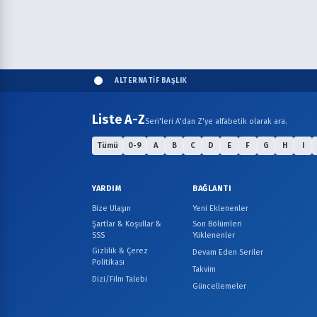
ALTERNATİF BAŞLIK
Liste A-Z
Seri'leri A'dan Z'ye alfabetik olarak ara.
Tümü
0-9
A
B
C
D
E
F
G
H
I
YARDIM
BAĞLANTI
Bize Ulaşın
Yeni Eklenenler
Şartlar & Koşullar &
Son Bölümleri
SSS
Yüklenenler
Gizlilik & Çerez
Devam Eden Seriler
Politikası
Takvim
Dizi/Film Talebi
Güncellemeler