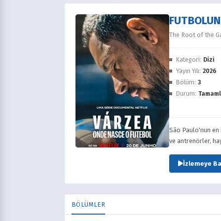
FUTBOLUN
The Root of the 
Kategori:
Dizi
Yayın Yılı:
2026
Bölüm:
3
Durum:
Tamaml
São Paulo'nun en 
ve antrenörler, ha
İzlemeye Ba
BÖLÜMLER