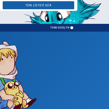
TÜM LISTEYI GÖR
TEMA DEĞİŞTİR
in.