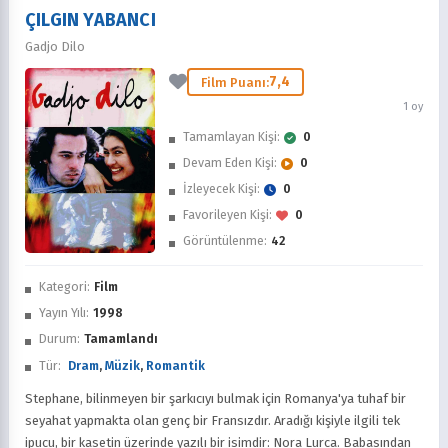
ÇILGIN YABANCI
Gadjo Dilo
7,4
Film Puanı:
1 oy
Tamamlayan Kişi:
0
Devam Eden Kişi:
0
İzleyecek Kişi:
0
Favorileyen Kişi:
0
Görüntülenme:
42
Kategori:
Film
Yayın Yılı:
1998
Durum:
Tamamlandı
Tür:
Dram
,
Müzik
,
Romantik
Stephane, bilinmeyen bir şarkıcıyı bulmak için Romanya'ya tuhaf bir
seyahat yapmakta olan genç bir Fransızdır. Aradığı kişiyle ilgili tek
ipucu, bir kasetin üzerinde yazılı bir isimdir: Nora Lurca. Babasından