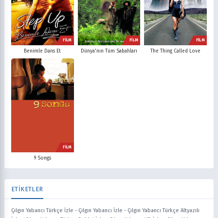
FİLM
FİLM
FİLM
Benimle Dans Et
Dünya'nın Tüm Sabahları
The Thing Called Love
FİLM
9 Songs
ETİKETLER
Çılgın Yabancı Türkçe İzle
-
Çılgın Yabancı İzle
-
Çılgın Yabancı Türkçe Altyazılı