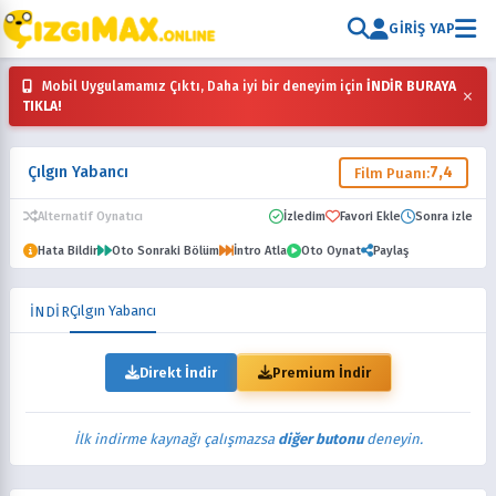
GIRIŞ YAP
Mobil Uygulamamız Çıktı, Daha iyi bir deneyim için
İNDİR BURAYA
×
TIKLA!
Çılgın Yabancı
7,4
Film Puanı:
Alternatif Oynatıcı
İzledim
Favori Ekle
Sonra izle
Hata Bildir
Oto Sonraki Bölüm
İntro Atla
Oto Oynat
Paylaş
Çılgın Yabancı
İNDİR
Direkt İndir
Premium İndir
İlk indirme kaynağı çalışmazsa
diğer butonu
deneyin.