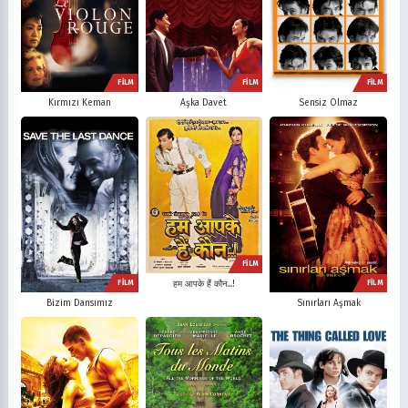
FİLM
FİLM
FİLM
Kırmızı Keman
Aşka Davet
Sensiz Olmaz
FİLM
FİLM
FİLM
हम आपके हैं कौन...!
Bizim Dansımız
Sınırları Aşmak