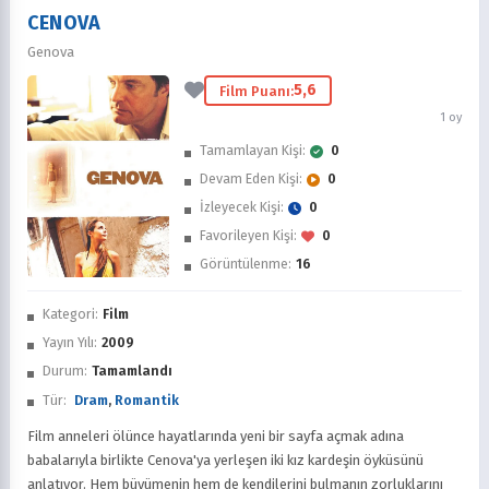
CENOVA
Genova
5,6
Film Puanı:
1 oy
Tamamlayan Kişi:
0
Devam Eden Kişi:
0
İzleyecek Kişi:
0
Favorileyen Kişi:
0
Görüntülenme:
16
Kategori:
Film
Yayın Yılı:
2009
Durum:
Tamamlandı
Tür:
Dram
,
Romantik
Film anneleri ölünce hayatlarında yeni bir sayfa açmak adına
babalarıyla birlikte Cenova'ya yerleşen iki kız kardeşin öyküsünü
anlatıyor. Hem büyümenin hem de kendilerini bulmanın zorluklarını