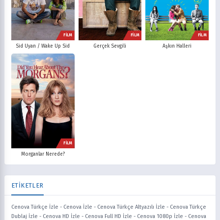
FİLM
FİLM
FİLM
Sid Uyan / Wake Up Sid
Gerçek Sevgili
Aşkın Halleri
FİLM
Morganlar Nerede?
ETİKETLER
Cenova Türkçe İzle
-
Cenova İzle
-
Cenova Türkçe Altyazılı İzle
-
Cenova Türkçe
Dublaj İzle
-
Cenova HD İzle
-
Cenova Full HD İzle
-
Cenova 1080p İzle
-
Cenova