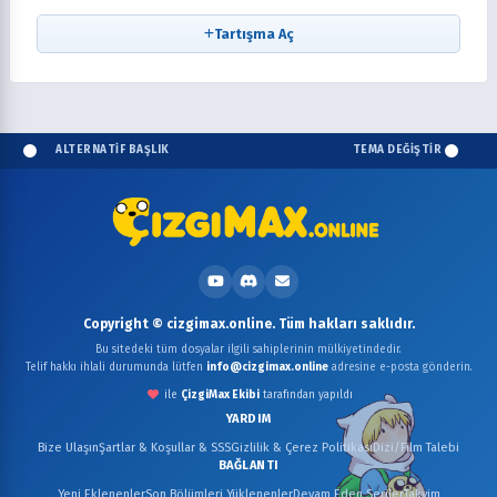
Tartışma Aç
ALTERNATİF BAŞLIK
TEMA DEĞİŞTİR
Copyright © cizgimax.online. Tüm hakları saklıdır.
Bu sitedeki tüm dosyalar ilgili sahiplerinin mülkiyetindedir.
Telif hakkı ihlali durumunda lütfen
info@cizgimax.online
adresine e-posta gönderin.
ile
ÇizgiMax Ekibi
tarafından yapıldı
YARDIM
Bize Ulaşın
Şartlar & Koşullar & SSS
Gizlilik & Çerez Politikası
Dizi/Film Talebi
BAĞLANTI
Yeni Eklenenler
Son Bölümleri Yüklenenler
Devam Eden Seriler
Takvim