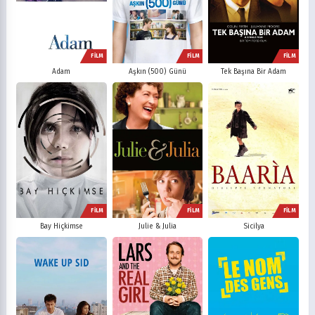
FİLM
FİLM
FİLM
Adam
Aşkın (500) Günü
Tek Başına Bir Adam
FİLM
FİLM
FİLM
Bay Hiçkimse
Julie & Julia
Sicilya