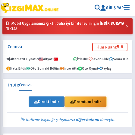
GIRIŞ YAP
Mobil Uygulamamız Çıktı, Daha iyi bir deneyim için
İNDİR BURAYA
×
TIKLA!
Cenova
5,6
Film Puanı:
Alternatif Oynatıcı
Altyazı
Dublaj
İzledim
Favori Ekle
Sonra izle
Hata Bildir
Oto Sonraki Bölüm
İntro Atla
Oto Oynat
Paylaş
Cenova
İNDİR
Direkt İndir
Premium İndir
İlk indirme kaynağı çalışmazsa
diğer butonu
deneyin.