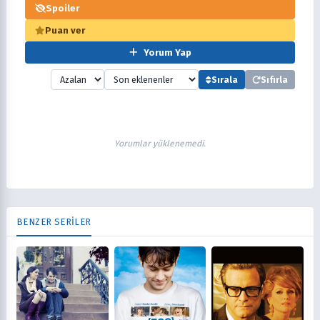
Spoiler
Puan ver
Yorum Yap
Sırala
Sıfırla
Yorumlar yüklenemedi.
BENZER SERİLER