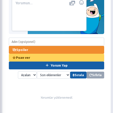
Spoiler
Puan ver
Yorum Yap
Sırala
Sıfırla
Yorumlar yüklenemedi.