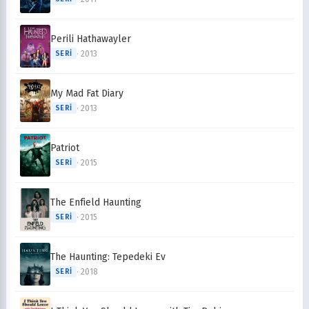
Perili Hathawayler
· 2013
SERI
My Mad Fat Diary
· 2013
SERI
Patriot
· 2015
SERI
The Enfield Haunting
· 2015
SERI
The Haunting: Tepedeki Ev
· 2018
SERI