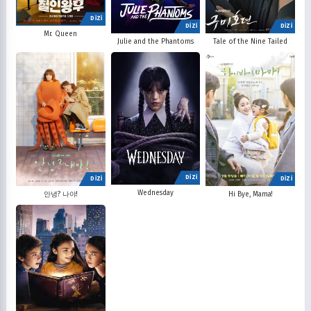
DİZİ
DİZİ
DİZİ
Mr. Queen
Julie and the Phantoms
Tale of the Nine Tailed
DİZİ
DİZİ
DİZİ
Wednesday
안녕? 나야!
Hi Bye, Mama!