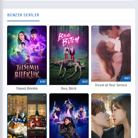
BENZER SERİLER
DİZİ
DİZİ
DİZİ
Doom at Your Service
Tılsımlı Bileklik
Boo, Bitch