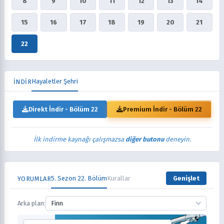
8
9
10
11
12
13
14
15
16
17
18
19
20
21
22
Hayaletler Şehri
İNDİR
Direkt İndir - Bölüm 22
Premium İndir - Bölüm 22
İlk indirme kaynağı çalışmazsa
diğer butonu
deneyin.
5. Sezon 22. Bölüm
Kurallar
Genişlet
YORUMLAR
Arka plan:
Finn