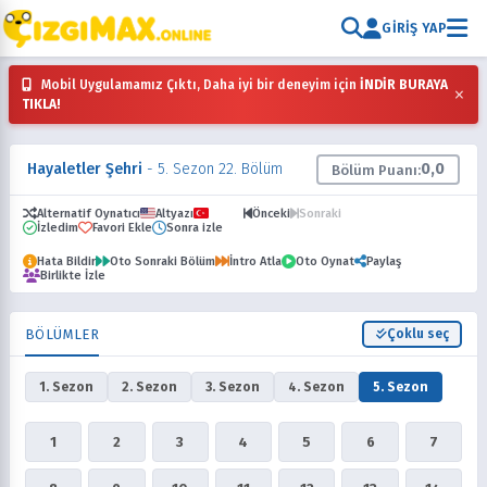
GIRIŞ YAP
Mobil Uygulamamız Çıktı, Daha iyi bir deneyim için
İNDİR BURAYA
×
TIKLA!
Hayaletler Şehri
- 5. Sezon 22. Bölüm
0,0
Bölüm Puanı:
Alternatif Oynatıcı
Altyazı
Dublaj
Önceki
Sonraki
İzledim
Favori Ekle
Sonra izle
Hata Bildir
Oto Sonraki Bölüm
İntro Atla
Oto Oynat
Paylaş
Birlikte İzle
BÖLÜMLER
Çoklu seç
1. Sezon
2. Sezon
3. Sezon
4. Sezon
5. Sezon
1
2
3
4
5
6
7