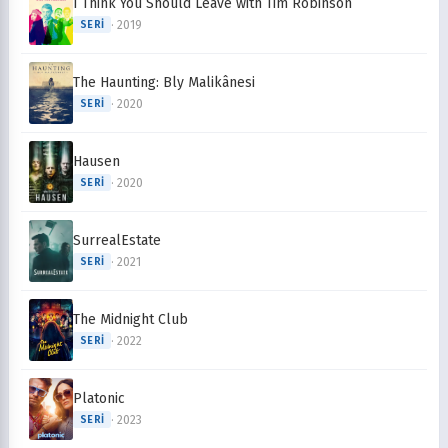
I Think You Should Leave with Tim Robinson
· 2019
SERI
The Haunting: Bly Malikânesi
· 2020
SERI
Hausen
· 2020
SERI
SurrealEstate
· 2021
SERI
The Midnight Club
· 2022
SERI
Platonic
· 2023
SERI