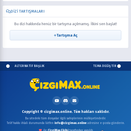
DIZI TARTIŞMALARI
Bu dizi hakkında henüz bir tartışma açılmamış. İlkini sen başlat!
Tartışma Aç
ALTERNATİF BAŞLIK
TEMA DEĞİŞTİR
Copyright © cizgimax.online. Tüm hakları saklıdır.
Bu sitedeki tüm dosyalar ilgili sahiplerinin mülkiyetindedir.
Telif hakkı ihlali durumunda lütfen
info@cizgimax.online
adresine e-posta gönderin.
ile
ÇizgiMax Ekibi
tarafından yapıldı