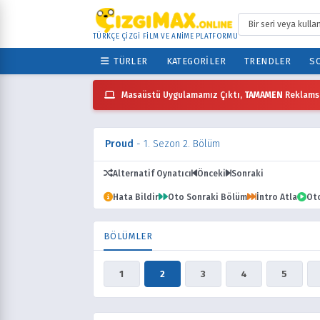
TÜRKÇE ÇİZGİ FİLM VE ANİME PLATFORMU
TÜRLER
KATEGORILER
TRENDLER
SO
Masaüstü Uygulamamız Çıktı,
TAMAMEN
Reklamsı
Proud
- 1. Sezon 2. Bölüm
Alternatif Oynatıcı
Önceki
Sonraki
Hata Bildir
Oto Sonraki Bölüm
İntro Atla
Ot
BÖLÜMLER
1
2
3
4
5