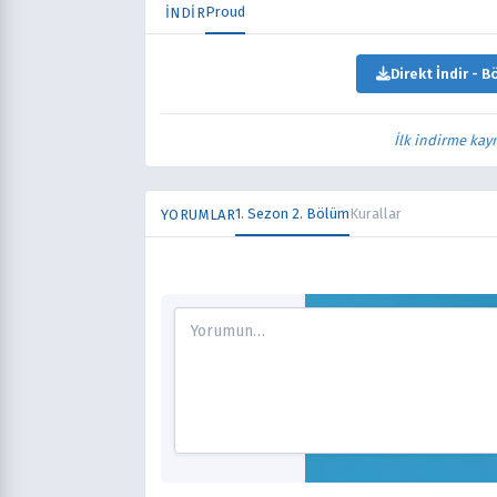
Proud
İNDİR
Direkt İndir - B
İlk indirme kay
1. Sezon 2. Bölüm
Kurallar
YORUMLAR