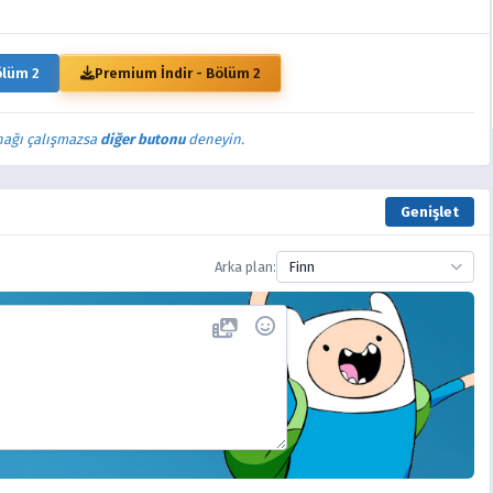
ölüm 2
Premium İndir - Bölüm 2
nağı çalışmazsa
diğer butonu
deneyin.
Genişlet
Arka plan:
Finn