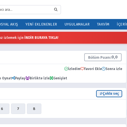
SYAL AKIŞ
YENI EKLENENLER
UYGULAMALAR
TAKVIM
İÇERI
z izlemek için
İNDİR BURAYA TIKLA!
0,0
Bölüm Puanı:
İzledim
Favori Ekle
Sonra izle
o Oynat
Paylaş
Birlikte İzle
Genişlet
Çoklu seç
6
7
8