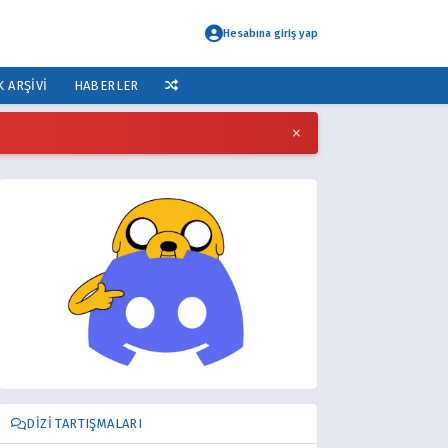
Hesabına giriş yap
K ARŞIVI
HABERLER
×
DIZI TARTIŞMALARI