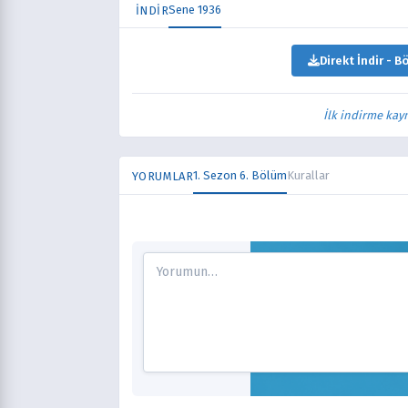
Sene 1936
İNDİR
Direkt İndir - B
İlk indirme kay
1. Sezon 6. Bölüm
Kurallar
YORUMLAR