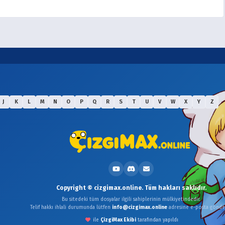
J
K
L
M
N
O
P
Q
R
S
T
U
V
W
X
Y
Z
Copyright © cizgimax.online. Tüm hakları saklıdır.
Bu sitedeki tüm dosyalar ilgili sahiplerinin mülkiyetindedir.
Telif hakkı ihlali durumunda lütfen
info@cizgimax.online
adresine e-posta gönder
ile
ÇizgiMax Ekibi
tarafından yapıldı