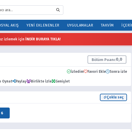
SYAL AKIŞ
YENI EKLENENLER
UYGULAMALAR
TAKVIM
İÇERI
z izlemek için
İNDİR BURAYA TIKLA!
0,0
Bölüm Puanı:
İzledim
Favori Ekle
Sonra izle
o Oynat
Paylaş
Birlikte İzle
Genişlet
Çoklu seç
6