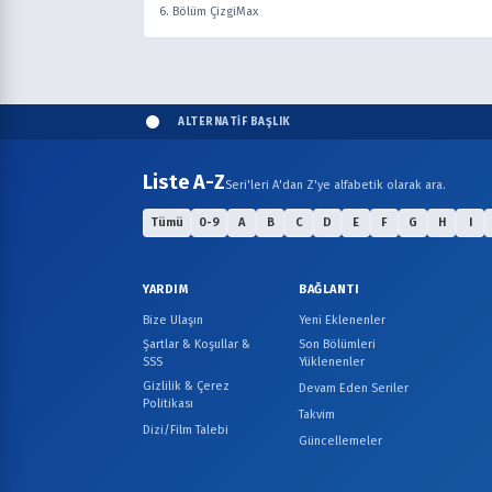
6. Bölüm ÇizgiMax
ALTERNATİF BAŞLIK
Liste A-Z
Seri'leri A'dan Z'ye alfabetik olarak ara.
Tümü
0-9
A
B
C
D
E
F
G
H
I
YARDIM
BAĞLANTI
Bize Ulaşın
Yeni Eklenenler
Şartlar & Koşullar &
Son Bölümleri
SSS
Yüklenenler
Gizlilik & Çerez
Devam Eden Seriler
Politikası
Takvim
Dizi/Film Talebi
Güncellemeler