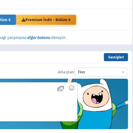
ölüm 6
Premium İndir - Bölüm 6
nağı çalışmazsa
diğer butonu
deneyin.
Genişlet
Arka plan:
Finn