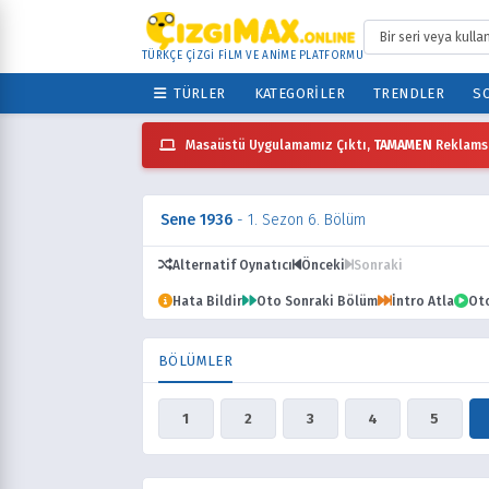
TÜRKÇE ÇİZGİ FİLM VE ANİME PLATFORMU
TÜRLER
KATEGORILER
TRENDLER
SO
Masaüstü Uygulamamız Çıktı,
TAMAMEN
Reklamsı
Sene 1936
- 1. Sezon 6. Bölüm
Alternatif Oynatıcı
Önceki
Sonraki
Hata Bildir
Oto Sonraki Bölüm
İntro Atla
Ot
BÖLÜMLER
1
2
3
4
5