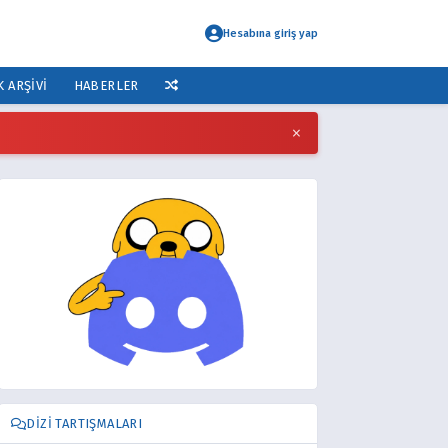
Hesabına giriş yap
K ARŞIVI
HABERLER
×
DIZI TARTIŞMALARI