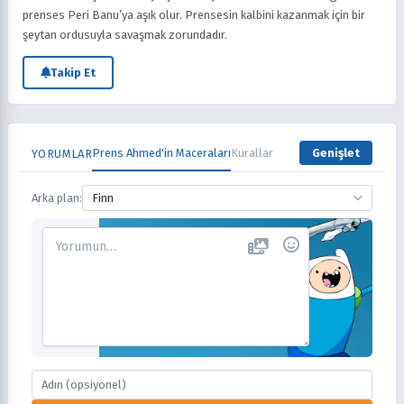
prenses Peri Banu’ya aşık olur. Prensesin kalbini kazanmak için bir
şeytan ordusuyla savaşmak zorundadır.
Takip Et
Prens Ahmed'in Maceraları
Kurallar
Genişlet
YORUMLAR
Arka plan:
Finn