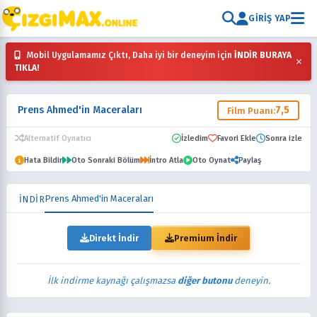
GIRIŞ YAP
Mobil Uygulamamız Çıktı, Daha iyi bir deneyim için
İNDİR BURAYA
×
TIKLA!
Prens Ahmed'in Maceraları
7,5
Film Puanı:
Alternatif Oynatıcı
İzledim
Favori Ekle
Sonra izle
Hata Bildir
Oto Sonraki Bölüm
İntro Atla
Oto Oynat
Paylaş
Prens Ahmed'in Maceraları
İNDİR
Direkt İndir
Premium İndir
İlk indirme kaynağı çalışmazsa
diğer butonu
deneyin.