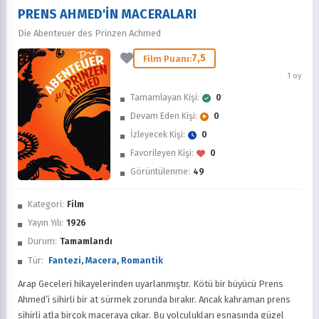
PRENS AHMED'IN MACERALARI
Die Abenteuer des Prinzen Achmed
7,5
Film Puanı:
1 oy
Tamamlayan Kişi:
0
Devam Eden Kişi:
0
İzleyecek Kişi:
0
Favorileyen Kişi:
0
Görüntülenme:
49
Kategori:
Film
Yayın Yılı:
1926
Durum:
Tamamlandı
Tür:
Fantezi
,
Macera
,
Romantik
Arap Geceleri hikayelerinden uyarlanmıştır. Kötü bir büyücü Prens
Ahmed’i sihirli bir at sürmek zorunda bırakır. Ancak kahraman prens
sihirli atla birçok maceraya çıkar. Bu yolculukları esnasında güzel