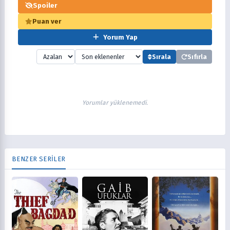
Spoiler
Puan ver
Yorum Yap
Sırala
Sıfırla
Yorumlar yüklenemedi.
BENZER SERİLER