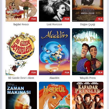
FİLM
FİLM
FİLM
Bağdat Hırsızı
Lost Horizon
Düğün Çiçeği
FİLM
FİLM
FİLM
80 Günde Devr-i Alem
Alaaddin
Yakışıklı Prens