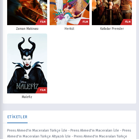
FİLM
FİLM
FİLM
Zaman Makinası
Herkül
Kafadar Prensler
FİLM
Malefiz
ETİKETLER
Prens Ahmed'in Maceraları Türkçe İzle
-
Prens Ahmed'in Maceraları İzle
-
Prens
Ahmed'in Maceraları Türkçe Altyazılı İzle
-
Prens Ahmed'in Maceraları Türkçe