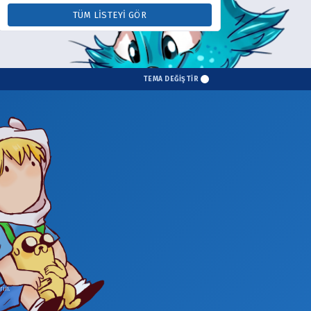
TÜM LISTEYI GÖR
TEMA DEĞİŞTİR
in.