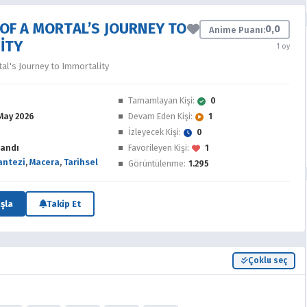
OF A MORTAL’S JOURNEY TO
0,0
Anime Puanı:
ITY
1 oy
tal's Journey to Immortality
e
Tamamlayan Kişi:
0
May 2026
Devam Eden Kişi:
1
İzleyecek Kişi:
0
andı
Favorileyen Kişi:
1
antezi
,
Macera
,
Tarihsel
Görüntülenme:
1.295
şla
Takip Et
Çoklu seç