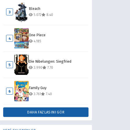
Bleach
3
5.072
8.40
One Piece
4
4.185
Die Nibelungen: Siegfried
5
3.990
7.70
Family Guy
6
3.761
7.40
DAHA FAZLASINI GÖR