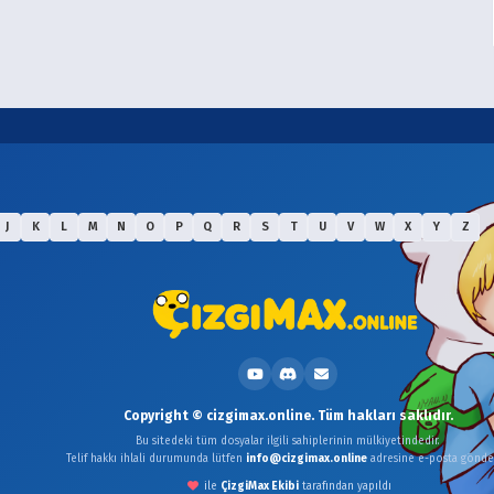
J
K
L
M
N
O
P
Q
R
S
T
U
V
W
X
Y
Z
Copyright © cizgimax.online. Tüm hakları saklıdır.
Bu sitedeki tüm dosyalar ilgili sahiplerinin mülkiyetindedir.
Telif hakkı ihlali durumunda lütfen
info@cizgimax.online
adresine e-posta gönder
ile
ÇizgiMax Ekibi
tarafından yapıldı