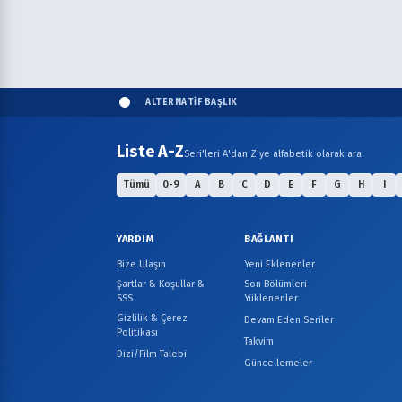
ALTERNATİF BAŞLIK
Liste A-Z
Seri'leri A'dan Z'ye alfabetik olarak ara.
Tümü
0-9
A
B
C
D
E
F
G
H
I
YARDIM
BAĞLANTI
Bize Ulaşın
Yeni Eklenenler
Şartlar & Koşullar &
Son Bölümleri
SSS
Yüklenenler
Gizlilik & Çerez
Devam Eden Seriler
Politikası
Takvim
Dizi/Film Talebi
Güncellemeler