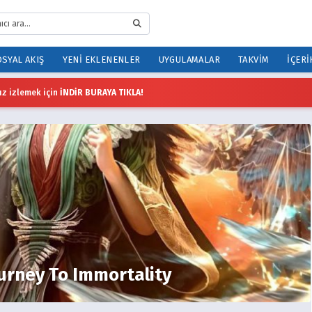
SYAL AKIŞ
YENI EKLENENLER
UYGULAMALAR
TAKVIM
İÇERI
z izlemek için
İNDİR BURAYA TIKLA!
ourney To Immortality