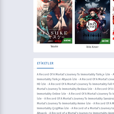
ANİME
ANİME
Yasuke
İblis Keser
ETİKETLER
A Record Of A Mortal’s Journey To Immortality Türkçe İzle
-
Immortality Türkçe Altyazılı İzle
-
A Record Of A Mortal’s Jou
HD İzle
-
A Record Of A Mortal’s Journey To Immortality Full 
Mortal’s Journey To Immortality Bedava İzle
-
A Record Of A 
Immortality Online İzle
-
A Record Of A Mortal’s Journey To 
İzle
-
A Record Of A Mortal’s Journey To Immortality Sansürsü
Mortal’s Journey To Immortality Anime İzle
-
A Record Of A M
Immortality ÇizgiMax İzle
-
A Record of a Mortal's Journey to
Altyazılı
-
A Record of a Mortal's Journey to Immortality Anim