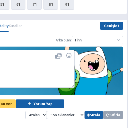
51
61
71
81
91
tality
Kurallar
Genişlet
Arka plan:
Finn
an ver
Yorum Yap
Sırala
Sıfırla