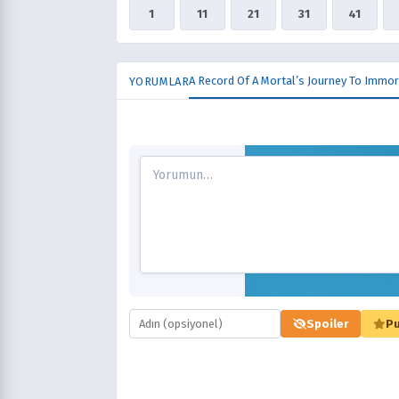
1
11
21
31
41
A Record Of A Mortal’s Journey To Immor
YORUMLAR
Spoiler
Pu