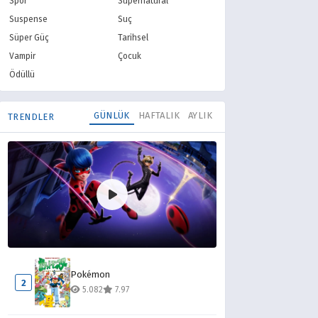
Spor
Supernatural
Suspense
Suç
Süper Güç
Tarihsel
Vampir
Çocuk
Ödüllü
GÜNLÜK
HAFTALIK
AYLIK
TRENDLER
Mucize Uğur Böceği ile Kara Kedi
1
Pokémon
13.505
8.10
2
5.082
7.97