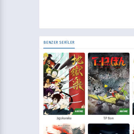
BENZER SERİLER
ANİME
ANİME
Jigokuraku
T.P Bon