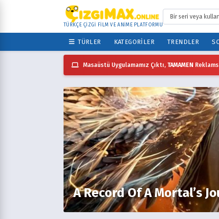
TÜRKÇE ÇİZGİ FİLM VE ANİME PLATFORMU
TÜRLER
KATEGORILER
TRENDLER
SO
Masaüstü Uygulamamız Çıktı,
TAMAMEN
Reklamsı
A Record Of A Mortal’s J