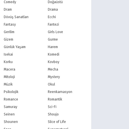
PBS Kids
TRT Çocuk
Comedy
Doğaüstü
Planet Çocuk
Minika Çocuk
Dram
Drama
Minika Go
Show TV
Dövüş Sanatları
Ecchi
Kanal D
TRT 1
Fantasy
Fantezi
Star TV
ATV
Gerilim
Girls Love
FOX Türkiye
TV8
Gizem
Gurme
BluTV
Exxen
Gain
Tabii
Günlük Yaşam
Harem
Isekai
Komedi
Korku
Kovboy
Macera
Mecha
Mitoloji
Mystery
Müzik
Okul
Psikolojik
Reenkarnasyon
Romance
Romantik
Samuray
Sci-Fi
Seinen
Shoujo
Shounen
Slice of Life