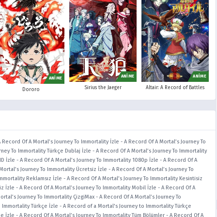
ANİME
ANİME
ANİME
Sirius the Jaeger
Altair: A Record of Battles
Dororo
A Record Of A Mortal’s Journey To Immortality İzle
-
A Record Of A Mortal’s Journey To
rney To Immortality Türkçe Dublaj İzle
-
A Record Of A Mortal’s Journey To Immortality
HD İzle
-
A Record Of A Mortal’s Journey To Immortality 1080p İzle
-
A Record Of A
Mortal’s Journey To Immortality Ücretsiz İzle
-
A Record Of A Mortal’s Journey To
Immortality Reklamsız İzle
-
A Record Of A Mortal’s Journey To Immortality Kesintisiz
z İzle
-
A Record Of A Mortal’s Journey To Immortality Mobil İzle
-
A Record Of A
ortal’s Journey To Immortality ÇizgiMax
-
A Record Of A Mortal’s Journey To
 Immortality Türkçe İzle
-
A Record of a Mortal's Journey to Immortality Türkçe
e İzle
-
A Record Of A Mortal’s Journey To Immortality Tüm Bölümler
-
A Record Of A