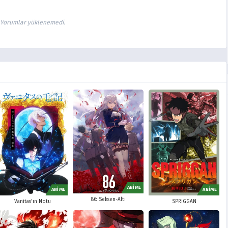
Yorumlar yüklenemedi.
ANİME
ANİME
ANİME
86: Seksen-Altı
Vanitas'ın Notu
SPRIGGAN