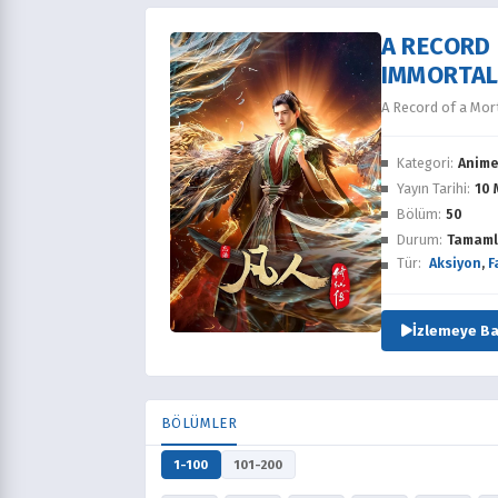
A RECORD 
IMMORTAL
A Record of a Mor
Kategori:
Anim
Yayın Tarihi:
10 
Bölüm:
50
Durum:
Tamaml
Tür:
Aksiyon
,
F
İzlemeye Ba
BÖLÜMLER
1-100
101-200