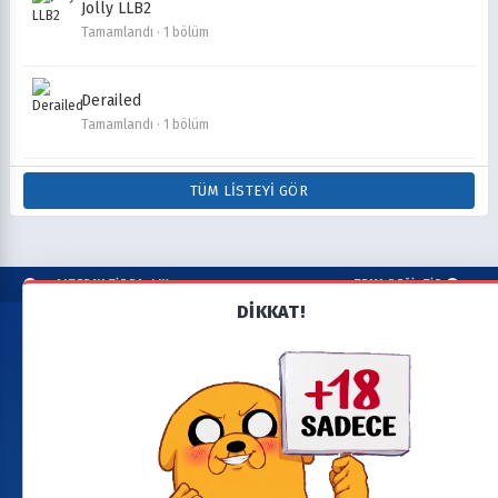
Jolly LLB2
Tamamlandı · 1 bölüm
Derailed
Tamamlandı · 1 bölüm
TÜM LISTEYI GÖR
ALTERNATİF BAŞLIK
TEMA DEĞİŞTİR
DİKKAT!
Copyright © cizgimax.online. Tüm hakları saklıdır.
Bu sitedeki tüm dosyalar ilgili sahiplerinin mülkiyetindedir.