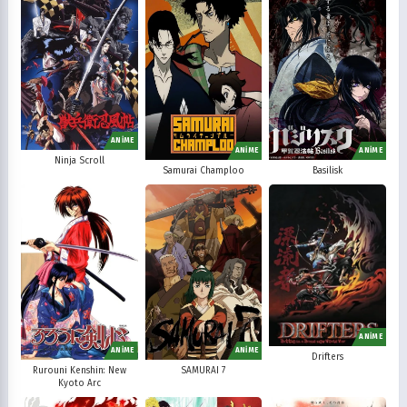
ANİME
ANİME
ANİME
Ninja Scroll
Samurai Champloo
Basilisk
ANİME
ANİME
ANİME
Drifters
Rurouni Kenshin: New
SAMURAI 7
Kyoto Arc