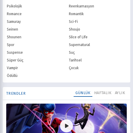
Psikolojik
Reenkarnasyon
Romance
Romantik
Samuray
Sci-Fi
Seinen
Shoujo
Shounen
Slice of Life
Spor
Supernatural
Suspense
Suç
Süper Güç
Tarihsel
Vampir
Çocuk
Ödüllü
GÜNLÜK
HAFTALIK
AYLIK
TRENDLER