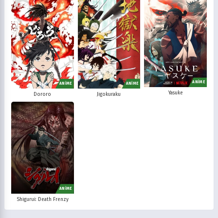
ANİME
ANİME
ANİME
Yasuke
Dororo
Jigokuraku
ANİME
Shigurui: Death Frenzy