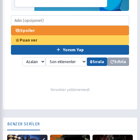
Spoiler
Puan ver
Yorum Yap
Sırala
Sıfırla
Yorumlar yüklenemedi.
BENZER SERİLER