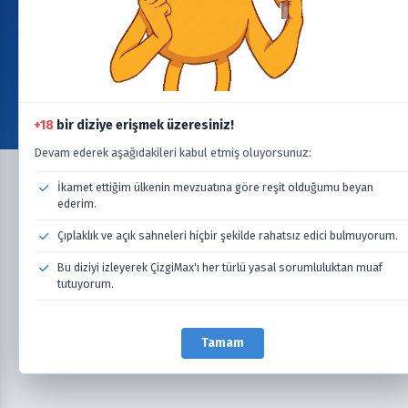
Telif hakkı ihlali durumunda lütfen
info@cizgimax.online
adresine e-posta gönderin.
ile
ÇizgiMax Ekibi
tarafından yapıldı
YARDIM
Bize Ulaşın
Şartlar & Koşullar & SSS
Gizlilik & Çerez Politikası
Dizi/Film Talebi
BAĞLANTI
Yeni Eklenenler
Son Bölümleri Yüklenenler
Devam Eden Seriler
Takvim
+18
bir diziye erişmek üzeresiniz!
Güncellemeler
Devam ederek aşağıdakileri kabul etmiş oluyorsunuz:
İkamet ettiğim ülkenin mevzuatına göre reşit olduğumu beyan
ederim.
Çıplaklık ve açık sahneleri hiçbir şekilde rahatsız edici bulmuyorum.
Bu diziyi izleyerek ÇizgiMax'ı her türlü yasal sorumluluktan muaf
tutuyorum.
Tamam