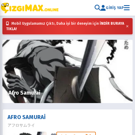
GIRIŞ YAP
Mobil Uygulamamız Çıktı, Daha iyi bir deneyim için
İNDİR BURAYA
×
TIKLA!
Afro Samurai
AFRO SAMURAI
アフロサムライ