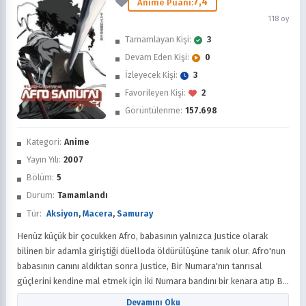
7,4
Anime Puanı:
118 oy
Tamamlayan Kişi:
3
Devam Eden Kişi:
0
İzleyecek Kişi:
3
Favorileyen Kişi:
2
Görüntülenme:
157.698
İzledim
Kategori:
Anime
Favorilere Ekle
Yayın Yılı:
2007
Bölüm:
5
Sonra İzle
Durum:
Tamamlandı
Tür:
Aksiyon
,
Macera
,
Samuray
Henüz küçük bir çocukken Afro, babasının yalnızca Justice olarak
bilinen bir adamla giriştiği düelloda öldürülüşüne tanık olur. Afro'nun
babasının canını aldıktan sonra Justice, Bir Numara'nın tanrısal
güçlerini kendine mal etmek için İki Numara bandını bir kenara atıp Bir
Numara'yı alır. Yıllar sonra, Bir Numara'ya meydan okuma hakkı veren
Devamını Oku