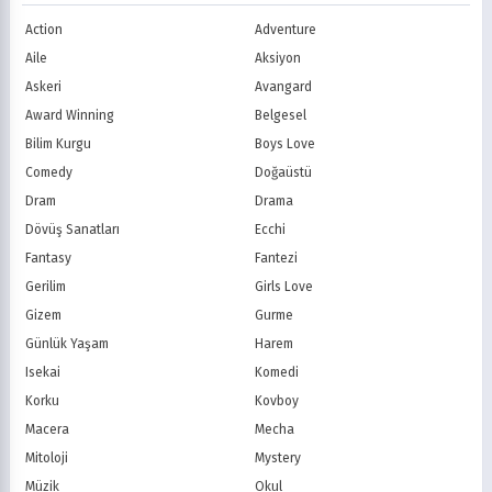
Shounen
Slice of Life
Canal+
Sky
1986
1985
Action
Adventure
Spor
Supernatural
TF1
France TV
1984
1983
Suspense
Suç
Aile
Aksiyon
M6
tvN (Kore)
1982
1981
Süper Güç
Tarihsel
Askeri
Avangard
JTBC (Kore)
KBS (Kore)
1980
Vampir
Çocuk
MBC (Kore)
SBS (Kore)
Award Winning
Belgesel
Ödüllü
Teletoon
YTV
Bilim Kurgu
Boys Love
Treehouse TV
CBC
Comedy
Doğaüstü
PBS Kids
TRT Çocuk
Dram
Drama
Planet Çocuk
Minika Çocuk
Dövüş Sanatları
Ecchi
Minika Go
Show TV
Fantasy
Fantezi
Kanal D
TRT 1
Star TV
ATV
Gerilim
Girls Love
FOX Türkiye
TV8
Gizem
Gurme
BluTV
Exxen
Günlük Yaşam
Harem
Gain
Tabii
Isekai
Komedi
Korku
Kovboy
Macera
Mecha
Mitoloji
Mystery
Müzik
Okul