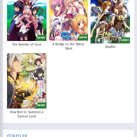
ANİME
ANİME
ANİME
A Bridge to the Starry
The Familiar of Zero
Shuffle!
Skies
ANİME
How Not to Summon a
Demon Lord
ETİKETLER