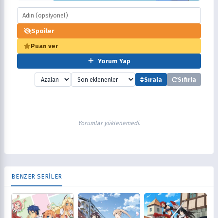
Spoiler
Puan ver
Yorum Yap
Sırala
Sıfırla
Yorumlar yüklenemedi.
BENZER SERİLER