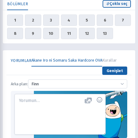
BÖLÜMLER
Çoklu seç
1
2
3
4
5
6
7
8
9
10
11
12
13
Akane Iro ni Somaru Saka Hardcore OVA
Kurallar
YORUMLAR
Genişlet
Arka plan:
Finn