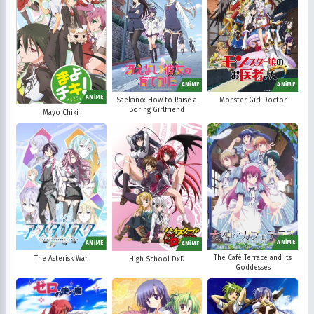
ANİME
ANİME
ANİME
Saekano: How to Raise a
Monster Girl Doctor
Boring Girlfriend
Mayo Chiki!
ANİME
ANİME
ANİME
The Café Terrace and Its
The Asterisk War
High School DxD
Goddesses