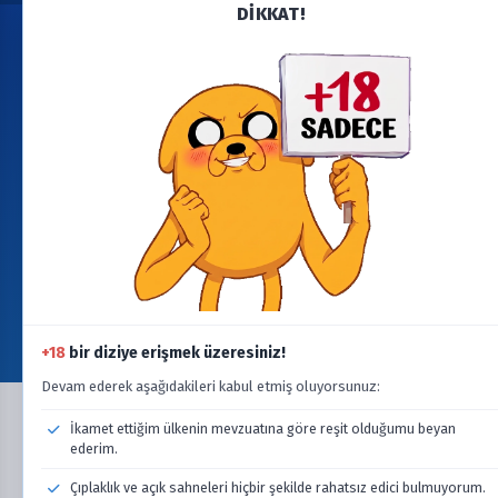
DİKKAT!
Copyright © cizgimax.online. Tüm hakları saklıdır.
Bu sitedeki tüm dosyalar ilgili sahiplerinin mülkiyetindedir.
Telif hakkı ihlali durumunda lütfen
info@cizgimax.online
adresine e-posta gönderin.
ile
ÇizgiMax Ekibi
tarafından yapıldı
YARDIM
Bize Ulaşın
Şartlar & Koşullar & SSS
Gizlilik & Çerez Politikası
Dizi/Film Talebi
BAĞLANTI
Yeni Eklenenler
Son Bölümleri Yüklenenler
Devam Eden Seriler
Takvim
+18
bir diziye erişmek üzeresiniz!
Güncellemeler
Devam ederek aşağıdakileri kabul etmiş oluyorsunuz:
İkamet ettiğim ülkenin mevzuatına göre reşit olduğumu beyan
ederim.
Çıplaklık ve açık sahneleri hiçbir şekilde rahatsız edici bulmuyorum.