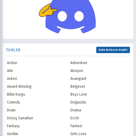
2004
2003
Korku
Kovboy
FOX
The CW
2002
2001
Macera
Mecha
PBS
HBO
2000
1999
Mitoloji
Mystery
Showtime
STARZ
1998
1997
Müzik
Okul
AMC
Syfy
1996
1995
Psikolojik
Reenkarnasyon
USA Network
Freeform
1994
1993
Romance
Romantik
TNT
Comedy Centr
1992
1991
Samuray
Sci-Fi
National Geographic
BBC
1990
1989
TÜRLER
Seinen
Shoujo
Daha Fazlasını Keşfet
ITV
Channel 4
1988
1987
Shounen
Slice of Life
Canal+
Sky
1986
1985
Action
Adventure
Spor
Supernatural
TF1
France TV
1984
1983
Suspense
Suç
Aile
Aksiyon
M6
tvN (Kore)
1982
1981
Süper Güç
Tarihsel
Askeri
Avangard
JTBC (Kore)
KBS (Kore)
1980
Vampir
Çocuk
MBC (Kore)
SBS (Kore)
Award Winning
Belgesel
Ödüllü
Teletoon
YTV
Bilim Kurgu
Boys Love
Treehouse TV
CBC
Comedy
Doğaüstü
PBS Kids
TRT Çocuk
Dram
Drama
Planet Çocuk
Minika Çocuk
Dövüş Sanatları
Ecchi
Minika Go
Show TV
Fantasy
Fantezi
Kanal D
TRT 1
Star TV
ATV
Gerilim
Girls Love