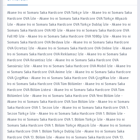
Akane Iro ni Somaru Saka Hardcore OVA Türkçe İzle
-
Akane Iro ni Somaru Saka
Hardcore OVA İzle
-
Akane Iro ni Somaru Saka Hardcore OVA Türkçe Altyazılı
İzle
-
Akane Iro ni Somaru Saka Hardcore OVA Türkçe Dublaj İzle
-
Akane Iro ni
Somaru Saka Hardcore OVA HD İzle
-
Akane Iro ni Somaru Saka Hardcore OVA
Full HD İzle
-
Akane Iro ni Somaru Saka Hardcore OVA 1080p İzle
-
Akane Iro ni
Somaru Saka Hardcore OVA Bedava İzle
-
Akane Iro ni Somaru Saka Hardcore
OVA Ücretsiz İzle
-
Akane Iro ni Somaru Saka Hardcore OVA Online İzle
-
Akane
Iro ni Somaru Saka Hardcore OVA Reklamsız İzle
-
Akane Iro ni Somaru Saka
Hardcore OVA Kesintisiz İzle
-
Akane Iro ni Somaru Saka Hardcore OVA
Sansürsüz İzle
-
Akane Iro ni Somaru Saka Hardcore OVA Mobil İzle
-
Akane Iro
ni Somaru Saka Hardcore OVA Anime İzle
-
Akane Iro ni Somaru Saka Hardcore
OVA ÇizgiMax
-
Akane Iro ni Somaru Saka Hardcore OVA ÇizgiMax İzle
-
Akane
Iro ni Somaru Saka Hardcore OVA Tüm Bölümler
-
Akane Iro ni Somaru Saka
Hardcore OVA Bölüm Listesi
-
Akane Iro ni Somaru Saka Hardcore OVA Tüm
Bölümleri İzle
-
Akane Iro ni Somaru Saka Hardcore OVA Yeni Bölüm İzle
-
Akane Iro ni Somaru Saka Hardcore OVA Son Bölüm İzle
-
Akane Iro ni Somaru
Saka Hardcore OVA 1. Sezon İzle
-
Akane Iro ni Somaru Saka Hardcore OVA 1.
Sezon Türkçe İzle
-
Akane Iro ni Somaru Saka Hardcore OVA 1. Bölüm İzle
-
Akane Iro ni Somaru Saka Hardcore OVA 1. Bölüm Türkçe İzle
-
Akane Iro ni
Somaru Saka Hardcore OVA 1. Bölüm Türkçe Altyazılı İzle
-
Akane Iro ni Somaru
Saka Hardcore OVA 1. Bölüm Türkçe Dublaj İzle
-
Akane Iro ni Somaru Saka
Hardcore OVA 13. Bölüm İzle
-
Akane Iro ni Somaru Saka Hardcore OVA 13.