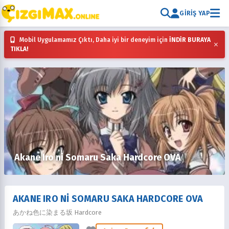
GIRIŞ YAP
Mobil Uygulamamız Çıktı, Daha iyi bir deneyim için
İNDİR BURAYA
×
TIKLA!
Akane Iro ni Somaru Saka Hardcore OVA
AKANE IRO NI SOMARU SAKA HARDCORE OVA
あかね色に染まる坂 Hardcore