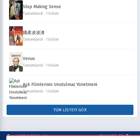
Stop Making Sense
Tamamlandı · 1 bölüm
國產凌凌漆
Tamamlandı · 1 bölüm
Venus
Tamamlandı · 1 bölüm
Aşk Filmlerinin Unutulmaz Yönetmeni
Tamamlandı · 1 bölüm
TÜM LISTEYI GÖR
ALTERNATİF BAŞLIK
TEMA DEĞİŞTİR