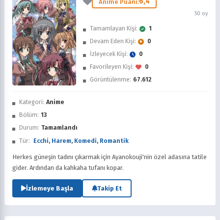
6,4
Anime Puanı:
50 oy
Tamamlayan Kişi:
1
Devam Eden Kişi:
0
İzleyecek Kişi:
0
Favorileyen Kişi:
0
Görüntülenme:
67.612
İzledim
Kategori:
Anime
Favorilere Ekle
Bölüm:
13
Durum:
Tamamlandı
Sonra İzle
Tür:
Ecchi
,
Harem
,
Komedi
,
Romantik
Herkes güneşin tadını çıkarmak için Ayanokouji'nin özel adasına tatile
gider. Ardından da kahkaha tufanı kopar.
İzlemeye Başla
Takip Et