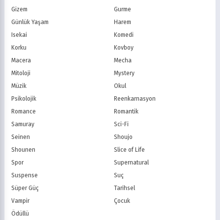
FOX Türkiye
TV8
Gizem
Gurme
BluTV
Exxen
Günlük Yaşam
Harem
Gain
Tabii
Isekai
Komedi
Korku
Kovboy
Macera
Mecha
Mitoloji
Mystery
Müzik
Okul
Psikolojik
Reenkarnasyon
Romance
Romantik
Samuray
Sci-Fi
Seinen
Shoujo
Shounen
Slice of Life
Spor
Supernatural
Suspense
Suç
Süper Güç
Tarihsel
Vampir
Çocuk
Ödüllü