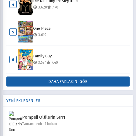
Die Nibelungen: Siegfried
4
3.620
7.70
One Piece
5
3.619
Family Guy
6
3.534
7.40
DAHA FAZLASINI GÖR
YENİ EKLENENLER
Pompeii Ölülerin Sırrı
Tamamlandı · 1 bölüm