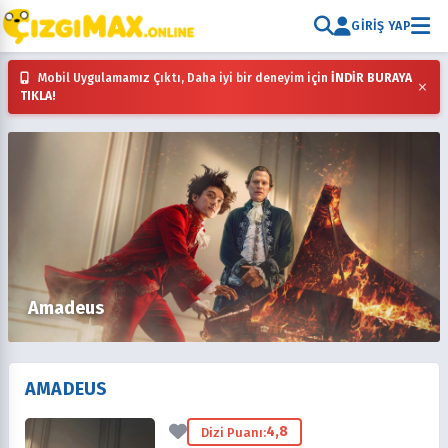
GIRIŞ YAP
Mobil Uygulamamız Çıktı, Daha iyi bir deneyim için
İNDİR BURAYA
×
TIKLA!
Amadeus
AMADEUS
4,8
Dizi Puanı: