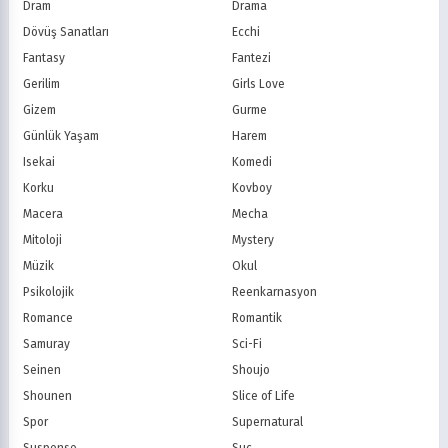
Dram
Drama
Planet Çocuk
Minika Çocuk
Dövüş Sanatları
Ecchi
Minika Go
Show TV
Fantasy
Fantezi
Kanal D
TRT 1
Star TV
ATV
Gerilim
Girls Love
FOX Türkiye
TV8
Gizem
Gurme
BluTV
Exxen
Günlük Yaşam
Harem
Gain
Tabii
Isekai
Komedi
Korku
Kovboy
Macera
Mecha
Mitoloji
Mystery
Müzik
Okul
Psikolojik
Reenkarnasyon
Romance
Romantik
Samuray
Sci-Fi
Seinen
Shoujo
Shounen
Slice of Life
Spor
Supernatural