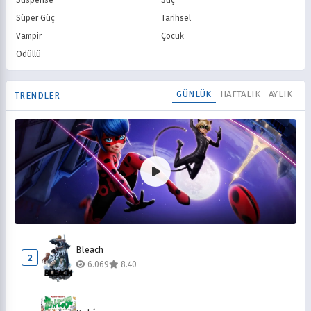
Suspense
Suç
Süper Güç
Tarihsel
Vampir
Çocuk
Ödüllü
GÜNLÜK
HAFTALIK
AYLIK
TRENDLER
Mucize Uğur Böceği ile Kara Kedi
1
Bleach
15.577
8.10
2
6.069
8.40