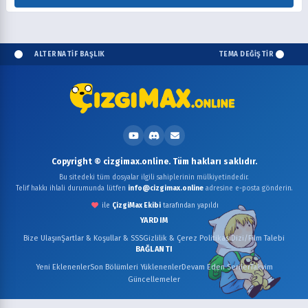
ALTERNATİF BAŞLIK
TEMA DEĞİŞTİR
Copyright © cizgimax.online. Tüm hakları saklıdır.
Bu sitedeki tüm dosyalar ilgili sahiplerinin mülkiyetindedir.
Telif hakkı ihlali durumunda lütfen
info@cizgimax.online
adresine e-posta gönderin.
ile
ÇizgiMax Ekibi
tarafından yapıldı
YARDIM
Bize Ulaşın
Şartlar & Koşullar & SSS
Gizlilik & Çerez Politikası
Dizi/Film Talebi
BAĞLANTI
Yeni Eklenenler
Son Bölümleri Yüklenenler
Devam Eden Seriler
Takvim
Güncellemeler