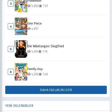
Pokémon
3
5.863
7.97
One Piece
4
4.957
Die Nibelungen: Siegfried
5
4.355
7.70
Family Guy
6
4.336
7.40
DAHA FAZLASINI GÖR
YENİ EKLENENLER