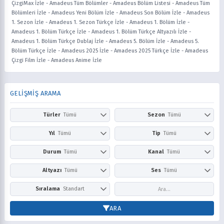
ÇizgiMax İzle
-
Amadeus Tüm Bölümler
-
Amadeus Bölüm Listesi
-
Amadeus Tüm
Bölümleri İzle
-
Amadeus Yeni Bölüm İzle
-
Amadeus Son Bölüm İzle
-
Amadeus
1. Sezon İzle
-
Amadeus 1. Sezon Türkçe İzle
-
Amadeus 1. Bölüm İzle
-
Amadeus 1. Bölüm Türkçe İzle
-
Amadeus 1. Bölüm Türkçe Altyazılı İzle
-
Amadeus 1. Bölüm Türkçe Dublaj İzle
-
Amadeus 5. Bölüm İzle
-
Amadeus 5.
Bölüm Türkçe İzle
-
Amadeus 2025 İzle
-
Amadeus 2025 Türkçe İzle
-
Amadeus
Çizgi Film İzle
-
Amadeus Anime İzle
GELİŞMİŞ ARAMA
Türler
Tümü
Sezon
Tümü
Action
Adventure
Kış
İlkbahar
Yıl
Tümü
Tip
Tümü
Aile
Aksiyon
Yaz
Sonbahar
2026
2025
Anime
Çizgi Film
Durum
Tümü
Kanal
Tümü
Askeri
Avangard
2024
2023
Dizi
Film
Award Winning
Belgesel
Devam Ediyor
Tamamlandı
Netflix
Prime Video
Altyazı
Tümü
Ses
Tümü
2022
2021
Bilim Kurgu
Boys Love
Disney+
HBO Max / Ma
2020
2019
Comedy
Doğaüstü
Altyazısız
Türkçe
Altyazılı
Dublaj
Sıralama
Standart
Hulu
Apple TV+
2018
2017
Dram
Drama
Paramount+
Peacock
2016
2015
Puana Göre
En Yeni
ARA
Dövüş Sanatları
Ecchi
Crunchyroll
YouTube
2014
2013
Popüler
Fantasy
Fantezi
Cartoon Network
Nickelodeon