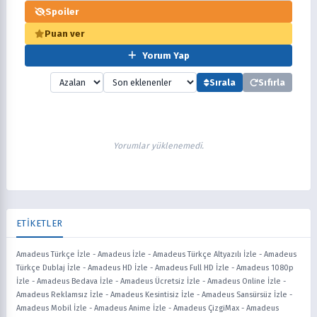
Spoiler
Puan ver
Yorum Yap
Sırala
Sıfırla
Yorumlar yüklenemedi.
ETİKETLER
Amadeus Türkçe İzle
-
Amadeus İzle
-
Amadeus Türkçe Altyazılı İzle
-
Amadeus
Türkçe Dublaj İzle
-
Amadeus HD İzle
-
Amadeus Full HD İzle
-
Amadeus 1080p
İzle
-
Amadeus Bedava İzle
-
Amadeus Ücretsiz İzle
-
Amadeus Online İzle
-
Amadeus Reklamsız İzle
-
Amadeus Kesintisiz İzle
-
Amadeus Sansürsüz İzle
-
Amadeus Mobil İzle
-
Amadeus Anime İzle
-
Amadeus ÇizgiMax
-
Amadeus