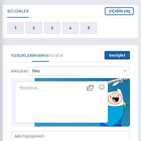
BÖLÜMLER
Çoklu seç
1
2
3
4
5
Amadeus
Kurallar
Genişlet
YORUMLAR
Arka plan:
Finn