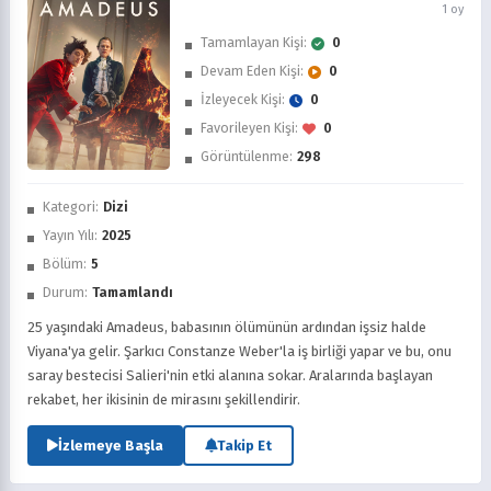
1 oy
Tamamlayan Kişi:
0
Devam Eden Kişi:
0
İzleyecek Kişi:
0
Favorileyen Kişi:
0
Görüntülenme:
298
İzledim
Kategori:
Dizi
Favorilere Ekle
Yayın Yılı:
2025
Bölüm:
5
Sonra İzle
Durum:
Tamamlandı
25 yaşındaki Amadeus, babasının ölümünün ardından işsiz halde
Viyana'ya gelir. Şarkıcı Constanze Weber'la iş birliği yapar ve bu, onu
saray bestecisi Salieri'nin etki alanına sokar. Aralarında başlayan
rekabet, her ikisinin de mirasını şekillendirir.
İzlemeye Başla
Takip Et