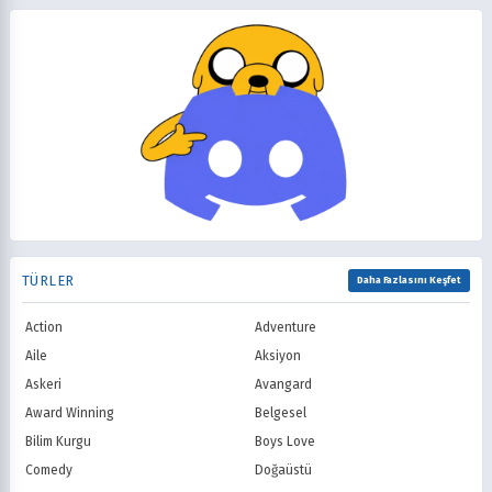
2012
2011
Gerilim
Girls Love
Disney Channel
Adult Swim
2010
2009
Gizem
Gurme
Fox Kids / Jetix
Kids WB / Th
2008
2007
Günlük Yaşam
Harem
CBeebies / CBBC
ABC
2006
2005
Isekai
Komedi
CBS
NBC
2004
2003
Korku
Kovboy
FOX
The CW
2002
2001
Macera
Mecha
PBS
HBO
2000
1999
Mitoloji
Mystery
Showtime
STARZ
1998
1997
Müzik
Okul
AMC
Syfy
1996
1995
Psikolojik
Reenkarnasyon
USA Network
Freeform
1994
1993
Romance
Romantik
TNT
Comedy Centr
1992
1991
Samuray
Sci-Fi
National Geographic
BBC
1990
1989
TÜRLER
Seinen
Shoujo
Daha Fazlasını Keşfet
ITV
Channel 4
1988
1987
Shounen
Slice of Life
Canal+
Sky
1986
1985
Action
Adventure
Spor
Supernatural
TF1
France TV
1984
1983
Suspense
Suç
Aile
Aksiyon
M6
tvN (Kore)
1982
1981
Süper Güç
Tarihsel
Askeri
Avangard
JTBC (Kore)
KBS (Kore)
1980
Vampir
Çocuk
MBC (Kore)
SBS (Kore)
Award Winning
Belgesel
Ödüllü
Teletoon
YTV
Bilim Kurgu
Boys Love
Treehouse TV
CBC
Comedy
Doğaüstü
PBS Kids
TRT Çocuk