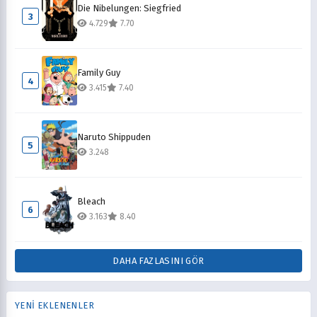
Die Nibelungen: Siegfried
3
4.729
7.70
Family Guy
4
3.415
7.40
Naruto Shippuden
5
3.248
Bleach
6
3.163
8.40
DAHA FAZLASINI GÖR
YENİ EKLENENLER