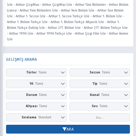
İzle
-
Arthur ÇizgiMax
-
Arthur ÇizgiMax İzle
-
Arthur Tüm Bölümler
-
Arthur Bölüm
Listesi
-
Arthur Tüm Bölümleri İzle
-
Arthur Yeni Bölüm İzle
-
Arthur Son Bölüm
İzle
-
Arthur 1. Sezon İzle
-
Arthur 1. Sezon Türkçe İzle
-
Arthur 1. Bölüm İzle
-
Arthur 1. Bölüm Türkçe İzle
-
Arthur 1. Bölüm Türkçe Altyazılı İzle
-
Arthur 1.
Bölüm Türkçe Dublaj İzle
-
Arthur 277. Bölüm İzle
-
Arthur 277. Bölüm Türkçe İzle
-
Arthur 1996 İzle
-
Arthur 1996 Türkçe İzle
-
Arthur Çizgi Film İzle
-
Arthur Anime
İzle
GELİŞMİŞ ARAMA
Türler
Tümü
Sezon
Tümü
Action
Adventure
Kış
İlkbahar
Yıl
Tümü
Tip
Tümü
Aile
Aksiyon
Yaz
Sonbahar
2026
2025
Anime
Çizgi Film
Durum
Tümü
Kanal
Tümü
Askeri
Avangard
2024
2023
Dizi
Film
Award Winning
Belgesel
Devam Ediyor
Tamamlandı
Netflix
Prime Video
Altyazı
Tümü
Ses
Tümü
2022
2021
Bilim Kurgu
Boys Love
Disney+
HBO Max / Ma
2020
2019
Comedy
Doğaüstü
Altyazısız
Türkçe
Altyazılı
Dublaj
Sıralama
Standart
Hulu
Apple TV+
2018
2017
Dram
Drama
Paramount+
Peacock
2016
2015
Puana Göre
En Yeni
ARA
Dövüş Sanatları
Ecchi
Crunchyroll
YouTube
2014
2013
Popüler
Fantasy
Fantezi