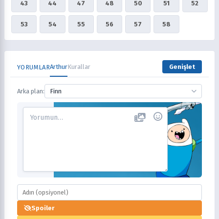
43
44
47
48
50
51
52
53
54
55
56
57
58
Arthur
Kurallar
Genişlet
YORUMLAR
Arka plan:
Finn
Spoiler