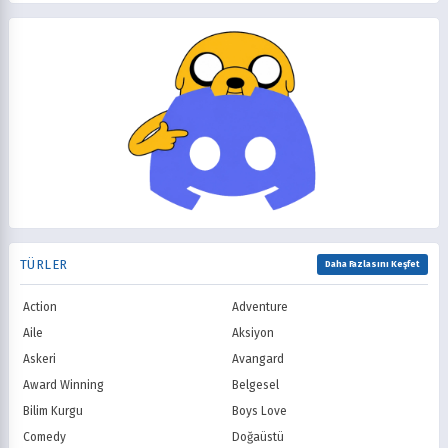
Cartoon Network
Nickelodeon
2012
2011
Gerilim
Girls Love
Disney Channel
Adult Swim
2010
2009
Gizem
Gurme
Fox Kids / Jetix
Kids WB / Th
2008
2007
Günlük Yaşam
Harem
CBeebies / CBBC
ABC
2006
2005
Isekai
Komedi
CBS
NBC
2004
2003
Korku
Kovboy
FOX
The CW
2002
2001
Macera
Mecha
PBS
HBO
2000
1999
Mitoloji
Mystery
Showtime
STARZ
1998
1997
Müzik
Okul
AMC
Syfy
1996
1995
Psikolojik
Reenkarnasyon
USA Network
Freeform
1994
1993
Romance
Romantik
TNT
Comedy Centr
1992
1991
Samuray
Sci-Fi
National Geographic
BBC
1990
1989
TÜRLER
Seinen
Shoujo
Daha Fazlasını Keşfet
ITV
Channel 4
1988
1987
Shounen
Slice of Life
Canal+
Sky
1986
1985
Action
Adventure
Spor
Supernatural
TF1
France TV
1984
1983
Suspense
Suç
Aile
Aksiyon
M6
tvN (Kore)
1982
1981
Süper Güç
Tarihsel
Askeri
Avangard
JTBC (Kore)
KBS (Kore)
1980
Vampir
Çocuk
MBC (Kore)
SBS (Kore)
Award Winning
Belgesel
Ödüllü
Teletoon
YTV
Bilim Kurgu
Boys Love
Treehouse TV
CBC
Comedy
Doğaüstü