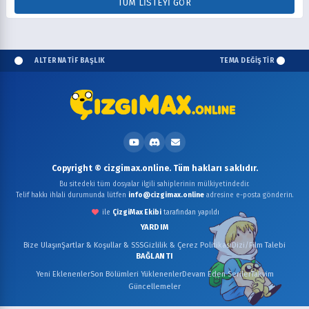
TÜM LISTEYI GÖR
ALTERNATİF BAŞLIK
TEMA DEĞİŞTİR
Copyright © cizgimax.online. Tüm hakları saklıdır.
Bu sitedeki tüm dosyalar ilgili sahiplerinin mülkiyetindedir.
Telif hakkı ihlali durumunda lütfen
info@cizgimax.online
adresine e-posta gönderin.
ile
ÇizgiMax Ekibi
tarafından yapıldı
YARDIM
Bize Ulaşın
Şartlar & Koşullar & SSS
Gizlilik & Çerez Politikası
Dizi/Film Talebi
BAĞLANTI
Yeni Eklenenler
Son Bölümleri Yüklenenler
Devam Eden Seriler
Takvim
Güncellemeler