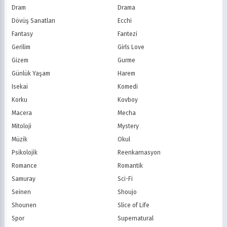
PBS Kids
TRT Çocuk
Dram
Drama
Planet Çocuk
Minika Çocuk
Dövüş Sanatları
Ecchi
Minika Go
Show TV
Fantasy
Fantezi
Kanal D
TRT 1
Star TV
ATV
Gerilim
Girls Love
FOX Türkiye
TV8
Gizem
Gurme
BluTV
Exxen
Günlük Yaşam
Harem
Gain
Tabii
Isekai
Komedi
Korku
Kovboy
Macera
Mecha
Mitoloji
Mystery
Müzik
Okul
Psikolojik
Reenkarnasyon
Romance
Romantik
Samuray
Sci-Fi
Seinen
Shoujo
Shounen
Slice of Life
Spor
Supernatural