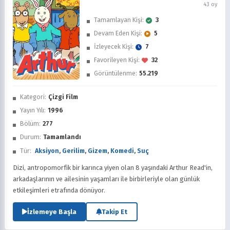
43 oy
Tamamlayan Kişi:
3
Devam Eden Kişi:
5
İzleyecek Kişi:
7
Favorileyen Kişi:
32
Görüntülenme:
55.219
İzledim
Kategori:
Çizgi Film
Favorilere Ekle
Yayın Yılı:
1996
Bölüm:
277
Sonra İzle
Durum:
Tamamlandı
Tür:
Aksiyon
,
Gerilim
,
Gizem
,
Komedi
,
Suç
Dizi, antropomorfik bir karınca yiyen olan 8 yaşındaki Arthur Read'in,
arkadaşlarının ve ailesinin yaşamları ile birbirleriyle olan günlük
etkileşimleri etrafında dönüyor.
İzlemeye Başla
Takip Et