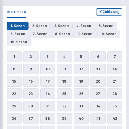
BÖLÜMLER
Çoklu seç
1. Sezon
2. Sezon
3. Sezon
4. Sezon
5. Sezon
6. Sezon
7. Sezon
8. Sezon
9. Sezon
10. Sezon
16. Sezon
1
2
3
4
5
6
7
8
9
10
11
12
13
14
15
16
17
18
19
20
21
22
23
24
25
26
27
28
29
30
31
32
33
34
35
36
37
38
39
40
41
42