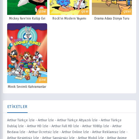
ÇİZGİ
ÇİZGİ
ÇİZGİ
Mickey Fare’nin Kulüp Evi
Rock'ın Modern Yaşamı
Drama Adası Dünya Turu
ÇİZGİ
Minik Sevimli Kahramanlar
ETİKETLER
Arthur Türkçe İzle
-
Arthur İzle
-
Arthur Türkçe Altyazılı İzle
-
Arthur Türkçe
Dublaj İzle
-
Arthur HD İzle
-
Arthur Full HD İzle
-
Arthur 1080p İzle
-
Arthur
Bedava İzle
-
Arthur Ücretsiz İzle
-
Arthur Online İzle
-
Arthur Reklamsız İzle
-
Arthur Kesintisiz İzle
-
Arthur Sansürsüz İzle
-
Arthur Mobil İzle
-
Arthur Anime