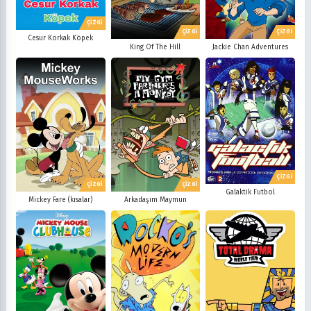
ÇİZGİ
ÇİZGİ
ÇİZGİ
Cesur Korkak Köpek
King Of The Hill
Jackie Chan Adventures
ÇİZGİ
ÇİZGİ
ÇİZGİ
Galaktik Futbol
Mickey Fare (kısalar)
Arkadaşım Maymun