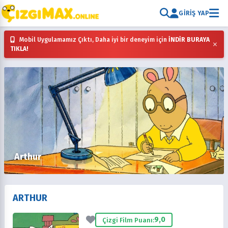
GIRIŞ YAP
Mobil Uygulamamız Çıktı, Daha iyi bir deneyim için
İNDİR BURAYA
×
TIKLA!
Arthur
ARTHUR
9,0
Çizgi Film Puanı: