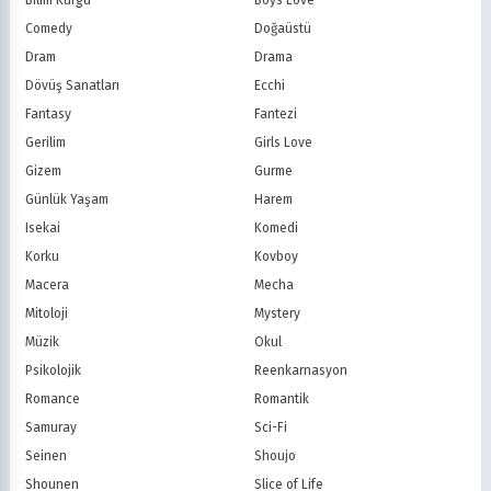
Bilim Kurgu
Boys Love
Treehouse TV
CBC
Comedy
Doğaüstü
PBS Kids
TRT Çocuk
Dram
Drama
Planet Çocuk
Minika Çocuk
Dövüş Sanatları
Ecchi
Minika Go
Show TV
Fantasy
Fantezi
Kanal D
TRT 1
Star TV
ATV
Gerilim
Girls Love
FOX Türkiye
TV8
Gizem
Gurme
BluTV
Exxen
Günlük Yaşam
Harem
Gain
Tabii
Isekai
Komedi
Korku
Kovboy
Macera
Mecha
Mitoloji
Mystery
Müzik
Okul
Psikolojik
Reenkarnasyon
Romance
Romantik
Samuray
Sci-Fi
Seinen
Shoujo
Shounen
Slice of Life