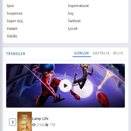
Spor
Supernatural
Suspense
Suç
Süper Güç
Tarihsel
Vampir
Çocuk
Ödüllü
GÜNLÜK
HAFTALIK
AYLIK
TRENDLER
Mucize Uğur Böceği ile Kara Kedi
1
Lamp Life
6.704
8.10
2
3.542
7.10