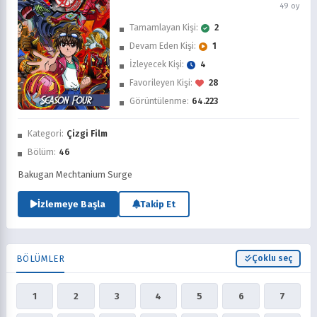
49 oy
Tamamlayan Kişi:
2
Devam Eden Kişi:
1
İzleyecek Kişi:
4
Favorileyen Kişi:
28
Görüntülenme:
64.223
İzledim
Kategori:
Çizgi Film
Favorilere Ekle
Bölüm:
46
Sonra İzle
Bakugan Mechtanium Surge
İzlemeye Başla
Takip Et
BÖLÜMLER
Çoklu seç
1
2
3
4
5
6
7