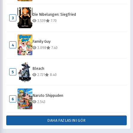
Die Nibelungen: Siegfried
3
3.539
7.70
Family Guy
4
3.098
7.40
Bleach
5
2.721
8.40
Naruto Shippuden
6
2.543
DAHA FAZLASINI GÖR