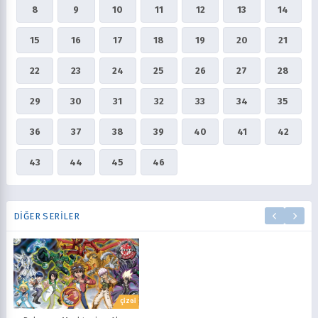
8
9
10
11
12
13
14
15
16
17
18
19
20
21
22
23
24
25
26
27
28
29
30
31
32
33
34
35
36
37
38
39
40
41
42
43
44
45
46
DIĞER SERILER
ÇİZGİ