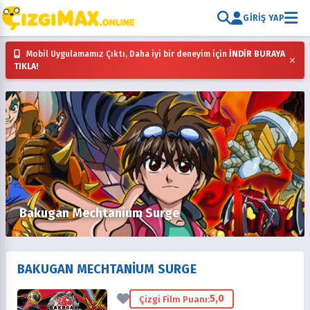
GIRIŞ YAP
Mobil Uygulamamız Çıktı, Daha iyi bir deneyim için
İNDİR BURAYA
×
TIKLA!
Bakugan Mechtanium Surge
BAKUGAN MECHTANIUM SURGE
5,0
Çizgi Film Puanı: