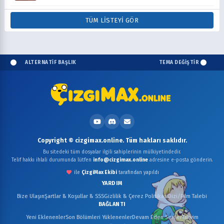
TÜM LISTEYI GÖR
ALTERNATİF BAŞLIK
TEMA DEĞİŞTİR
Copyright © cizgimax.online. Tüm hakları saklıdır.
Bu sitedeki tüm dosyalar ilgili sahiplerinin mülkiyetindedir.
Telif hakkı ihlali durumunda lütfen
info@cizgimax.online
adresine e-posta gönderin.
ile
ÇizgiMax Ekibi
tarafından yapıldı
YARDIM
Bize Ulaşın
Şartlar & Koşullar & SSS
Gizlilik & Çerez Politikası
Dizi/Film Talebi
BAĞLANTI
Yeni Eklenenler
Son Bölümleri Yüklenenler
Devam Eden Seriler
Takvim