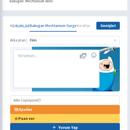
Bakugan: Mechtanium Akını
Bakugan Mechtanium Surge
Kurallar
Genişlet
YORUMLAR
Arka plan:
Finn
Spoiler
Puan ver
Yorum Yap