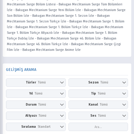
Mechtanium Surge Bölüm Listesi
-
Bakugan Mechtanium Surge Tüm Bölümleri
İzle
-
Bakugan Mechtanium Surge Yeni Bölüm İzle
-
Bakugan Mechtanium Surge
Son Bölüm İzle
-
Bakugan Mechtanium Surge 1. Sezon İzle
-
Bakugan
Mechtanium Surge 1. Sezon Türkçe İzle
-
Bakugan Mechtanium Surge 1. Bölüm
İzle
-
Bakugan Mechtanium Surge 1. Bölüm Türkçe İzle
-
Bakugan Mechtanium
Surge 1. Bölüm Türkçe Altyazılı İzle
-
Bakugan Mechtanium Surge 1. Bölüm
Türkçe Dublaj İzle
-
Bakugan Mechtanium Surge 46. Bölüm İzle
-
Bakugan
Mechtanium Surge 46. Bölüm Türkçe İzle
-
Bakugan Mechtanium Surge Çizgi
Film İzle
-
Bakugan Mechtanium Surge Anime İzle
GELİŞMİŞ ARAMA
Türler
Tümü
Sezon
Tümü
Action
Adventure
Kış
İlkbahar
Yıl
Tümü
Tip
Tümü
Aile
Aksiyon
Yaz
Sonbahar
2026
2025
Anime
Çizgi Film
Durum
Tümü
Kanal
Tümü
Askeri
Avangard
2024
2023
Dizi
Film
Award Winning
Belgesel
Devam Ediyor
Tamamlandı
Netflix
Prime Video
Altyazı
Tümü
Ses
Tümü
2022
2021
Bilim Kurgu
Boys Love
Disney+
HBO Max / Ma
2020
2019
Comedy
Doğaüstü
Altyazısız
Türkçe
Altyazılı
Dublaj
Sıralama
Standart
Hulu
Apple TV+
2018
2017
Dram
Drama
Paramount+
Peacock