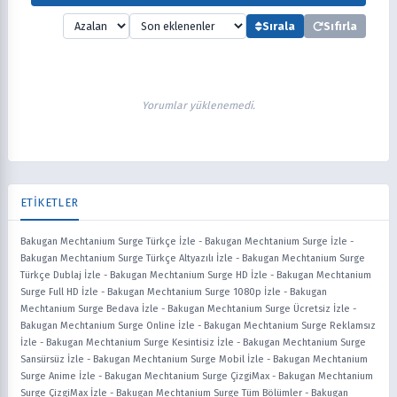
Sırala
Sıfırla
Yorumlar yüklenemedi.
ETİKETLER
Bakugan Mechtanium Surge Türkçe İzle
-
Bakugan Mechtanium Surge İzle
-
Bakugan Mechtanium Surge Türkçe Altyazılı İzle
-
Bakugan Mechtanium Surge
Türkçe Dublaj İzle
-
Bakugan Mechtanium Surge HD İzle
-
Bakugan Mechtanium
Surge Full HD İzle
-
Bakugan Mechtanium Surge 1080p İzle
-
Bakugan
Mechtanium Surge Bedava İzle
-
Bakugan Mechtanium Surge Ücretsiz İzle
-
Bakugan Mechtanium Surge Online İzle
-
Bakugan Mechtanium Surge Reklamsız
İzle
-
Bakugan Mechtanium Surge Kesintisiz İzle
-
Bakugan Mechtanium Surge
Sansürsüz İzle
-
Bakugan Mechtanium Surge Mobil İzle
-
Bakugan Mechtanium
Surge Anime İzle
-
Bakugan Mechtanium Surge ÇizgiMax
-
Bakugan Mechtanium
Surge ÇizgiMax İzle
-
Bakugan Mechtanium Surge Tüm Bölümler
-
Bakugan