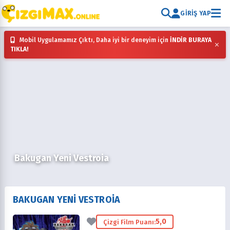
GIRIŞ YAP
Mobil Uygulamamız Çıktı, Daha iyi bir deneyim için
İNDİR BURAYA
×
TIKLA!
Bakugan Yeni Vestroia
BAKUGAN YENI VESTROIA
5,0
Çizgi Film Puanı: