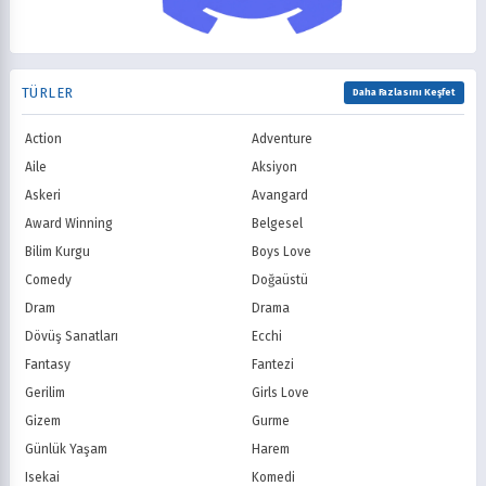
AMC
Syfy
1996
1995
Psikolojik
Reenkarnasyon
USA Network
Freeform
1994
1993
Romance
Romantik
TNT
Comedy Centr
1992
1991
Samuray
Sci-Fi
National Geographic
BBC
1990
1989
TÜRLER
Seinen
Shoujo
Daha Fazlasını Keşfet
ITV
Channel 4
1988
1987
Shounen
Slice of Life
Canal+
Sky
1986
1985
Action
Adventure
Spor
Supernatural
TF1
France TV
1984
1983
Suspense
Suç
Aile
Aksiyon
M6
tvN (Kore)
1982
1981
Süper Güç
Tarihsel
Askeri
Avangard
JTBC (Kore)
KBS (Kore)
1980
Vampir
Çocuk
MBC (Kore)
SBS (Kore)
Award Winning
Belgesel
Ödüllü
Teletoon
YTV
Bilim Kurgu
Boys Love
Treehouse TV
CBC
Comedy
Doğaüstü
PBS Kids
TRT Çocuk
Dram
Drama
Planet Çocuk
Minika Çocuk
Dövüş Sanatları
Ecchi
Minika Go
Show TV
Fantasy
Fantezi
Kanal D
TRT 1
Star TV
ATV
Gerilim
Girls Love
FOX Türkiye
TV8
Gizem
Gurme
BluTV
Exxen
Günlük Yaşam
Harem
Gain
Tabii
Isekai
Komedi