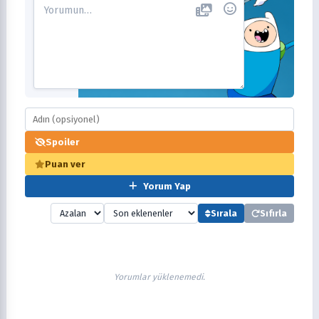
Spoiler
Puan ver
Yorum Yap
Sırala
Sıfırla
Yorumlar yüklenemedi.