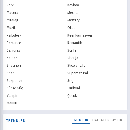
Korku
Kovboy
Macera
Mecha
Mitoloji
Mystery
Müzik
Okul
Psikolojik
Reenkarnasyon
Romance
Romantik
Samuray
Sci-Fi
Seinen
Shoujo
Shounen
Slice of Life
Spor
Supernatural
Suspense
Suç
Süper Güç
Tarihsel
Vampir
Çocuk
Ödüllü
GÜNLÜK
HAFTALIK
AYLIK
TRENDLER