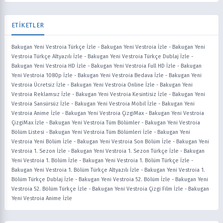
ETİKETLER
Bakugan Yeni Vestroia Türkçe İzle
-
Bakugan Yeni Vestroia İzle
-
Bakugan Yeni
Vestroia Türkçe Altyazılı İzle
-
Bakugan Yeni Vestroia Türkçe Dublaj İzle
-
Bakugan Yeni Vestroia HD İzle
-
Bakugan Yeni Vestroia Full HD İzle
-
Bakugan
Yeni Vestroia 1080p İzle
-
Bakugan Yeni Vestroia Bedava İzle
-
Bakugan Yeni
Vestroia Ücretsiz İzle
-
Bakugan Yeni Vestroia Online İzle
-
Bakugan Yeni
Vestroia Reklamsız İzle
-
Bakugan Yeni Vestroia Kesintisiz İzle
-
Bakugan Yeni
Vestroia Sansürsüz İzle
-
Bakugan Yeni Vestroia Mobil İzle
-
Bakugan Yeni
Vestroia Anime İzle
-
Bakugan Yeni Vestroia ÇizgiMax
-
Bakugan Yeni Vestroia
ÇizgiMax İzle
-
Bakugan Yeni Vestroia Tüm Bölümler
-
Bakugan Yeni Vestroia
Bölüm Listesi
-
Bakugan Yeni Vestroia Tüm Bölümleri İzle
-
Bakugan Yeni
Vestroia Yeni Bölüm İzle
-
Bakugan Yeni Vestroia Son Bölüm İzle
-
Bakugan Yeni
Vestroia 1. Sezon İzle
-
Bakugan Yeni Vestroia 1. Sezon Türkçe İzle
-
Bakugan
Yeni Vestroia 1. Bölüm İzle
-
Bakugan Yeni Vestroia 1. Bölüm Türkçe İzle
-
Bakugan Yeni Vestroia 1. Bölüm Türkçe Altyazılı İzle
-
Bakugan Yeni Vestroia 1.
Bölüm Türkçe Dublaj İzle
-
Bakugan Yeni Vestroia 52. Bölüm İzle
-
Bakugan Yeni
Vestroia 52. Bölüm Türkçe İzle
-
Bakugan Yeni Vestroia Çizgi Film İzle
-
Bakugan
Yeni Vestroia Anime İzle