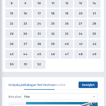
8
9
10
11
12
13
14
15
16
17
18
19
20
21
22
23
24
25
26
27
28
29
30
31
32
33
34
35
36
37
38
39
40
41
42
43
44
45
46
47
48
49
50
51
52
Bakugan Yeni Vestroia
Kurallar
Genişlet
YORUMLAR
Arka plan:
Finn