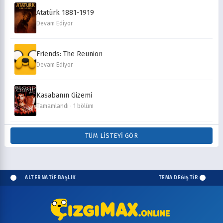
Atatürk 1881-1919
Devam Ediyor
Friends: The Reunion
Devam Ediyor
Kasabanın Gizemi
Tamamlandı · 1 bölüm
TÜM LISTEYI GÖR
ALTERNATİF BAŞLIK
TEMA DEĞİŞTİR