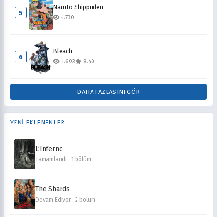
Naruto Shippuden
5
4.730
Bleach
6
4.693
8.40
DAHA FAZLASINI GÖR
YENİ EKLENENLER
L’Inferno
Tamamlandı · 1 bölüm
The Shards
Devam Ediyor · 2 bölüm