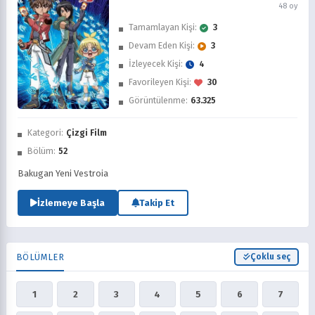
48 oy
Tamamlayan Kişi:
3
Devam Eden Kişi:
3
İzleyecek Kişi:
4
Favorileyen Kişi:
30
Görüntülenme:
63.325
İzledim
Kategori:
Çizgi Film
Favorilere Ekle
Bölüm:
52
Sonra İzle
Bakugan Yeni Vestroia
İzlemeye Başla
Takip Et
BÖLÜMLER
Çoklu seç
1
2
3
4
5
6
7