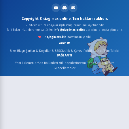
Copyright © cizgimax.online. Tüm hakları saklıdır.
Bu sitedeki tüm dosyalar ilgili sahiplerinin mülkiyetindedir.
Telif hakkı ihlali durumunda lütfen
info@cizgimax.online
adresine e-posta gönderin.
ile
ÇizgiMax Ekibi
tarafından yapıldı
YARDIM
Bize Ulaşın
Şartlar & Koşullar & SSS
Gizlilik & Çerez Politikası
Dizi/Film Talebi
BAĞLANTI
Yeni Eklenenler
Son Bölümleri Yüklenenler
Devam Eden Seriler
Takvim
Güncellemeler