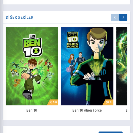
DIĞER SERILER
ÇİZGİ
ÇİZGİ
Ben 10
Ben 10 Alien Force
Ben 