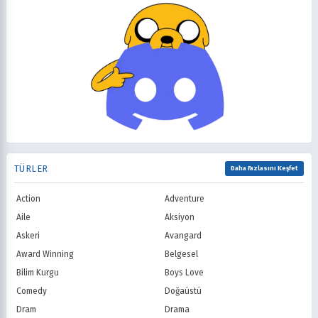
Disney Channel
Adult Swim
2010
2009
Gizem
Gurme
Fox Kids / Jetix
Kids WB / Th
2008
2007
Günlük Yaşam
Harem
CBeebies / CBBC
ABC
2006
2005
Isekai
Komedi
CBS
NBC
2004
2003
Korku
Kovboy
FOX
The CW
2002
2001
Macera
Mecha
PBS
HBO
2000
1999
Mitoloji
Mystery
Showtime
STARZ
1998
1997
Müzik
Okul
AMC
Syfy
1996
1995
Psikolojik
Reenkarnasyon
USA Network
Freeform
1994
1993
Romance
Romantik
TNT
Comedy Centr
1992
1991
Samuray
Sci-Fi
National Geographic
BBC
1990
1989
TÜRLER
Seinen
Shoujo
Daha Fazlasını Keşfet
ITV
Channel 4
1988
1987
Shounen
Slice of Life
Canal+
Sky
1986
1985
Action
Adventure
Spor
Supernatural
TF1
France TV
1984
1983
Suspense
Suç
Aile
Aksiyon
M6
tvN (Kore)
1982
1981
Süper Güç
Tarihsel
Askeri
Avangard
JTBC (Kore)
KBS (Kore)
1980
Vampir
Çocuk
MBC (Kore)
SBS (Kore)
Award Winning
Belgesel
Ödüllü
Teletoon
YTV
Bilim Kurgu
Boys Love
Treehouse TV
CBC
Comedy
Doğaüstü
PBS Kids
TRT Çocuk
Dram
Drama
Planet Çocuk
Minika Çocuk