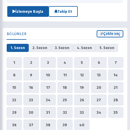
wristwatch called "the Omnitrix," with the help of Ben can turn into
ten different aliens, which come up with different supernatural
İzlemeye Başla
Takip Et
powers. He fights enemy aliens and experiences with his grandfather
and cousin the most exciting vacation imaginable.
BÖLÜMLER
Çoklu seç
1. Sezon
2. Sezon
3. Sezon
4. Sezon
5. Sezon
1
2
3
4
5
6
7
8
9
10
11
12
13
14
15
16
17
18
19
20
21
22
23
24
25
26
27
28
29
30
31
32
33
34
35
36
37
38
39
40