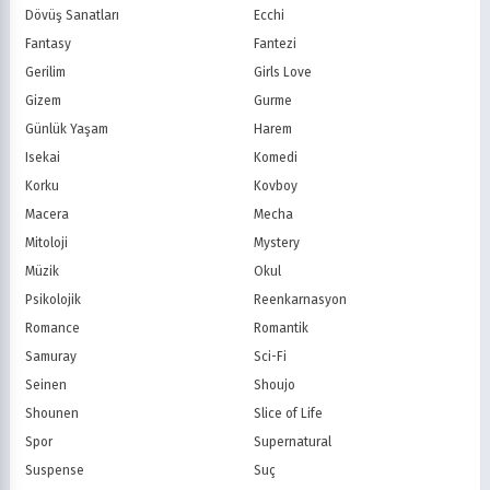
Dövüş Sanatları
Ecchi
Minika Go
Show TV
Fantasy
Fantezi
Kanal D
TRT 1
Star TV
ATV
Gerilim
Girls Love
FOX Türkiye
TV8
Gizem
Gurme
BluTV
Exxen
Günlük Yaşam
Harem
Gain
Tabii
Isekai
Komedi
Korku
Kovboy
Macera
Mecha
Mitoloji
Mystery
Müzik
Okul
Psikolojik
Reenkarnasyon
Romance
Romantik
Samuray
Sci-Fi
Seinen
Shoujo
Shounen
Slice of Life
Spor
Supernatural
Suspense
Suç