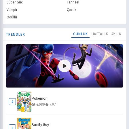
Süper Güç
Tarihsel
Vampir
Çocuk
Ödüllü
GÜNLÜK
HAFTALIK
AYLIK
TRENDLER
Mucize Uğur Böceği ile Kara Kedi
1
Pokémon
7.693
8.10
2
4.089
7.97
Family Guy
3