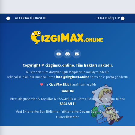
ALTERNATİF BAŞLIK
TEMA DEĞİŞTİR
Copyright © cizgimax.online. Tüm hakları saklıdır.
Bu sitedeki tüm dosyalar ilgili sahiplerinin mülkiyetindedir.
Telif hakkı ihlali durumunda lütfen
info@cizgimax.online
adresine e-posta gönderin.
ile
ÇizgiMax Ekibi
tarafından yapıldı
YARDIM
Bize Ulaşın
Şartlar & Koşullar & SSS
Gizlilik & Çerez Politikası
Dizi/Film Talebi
BAĞLANTI
Yeni Eklenenler
Son Bölümleri Yüklenenler
Devam Eden Seriler
Takvim
Güncellemeler