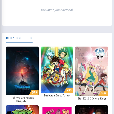
Yorumlar yüklenemedi.
BENZER SERİLER
ÇİZGİ
ÇİZGİ
ÇİZGİ
Beyblade Burst Turbo
Trol Avcıları: Arcadia
Star Kötü Güçlere Karşı
Hikâyeleri