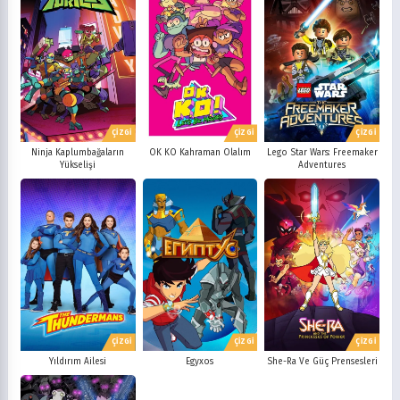
ÇİZGİ
ÇİZGİ
ÇİZGİ
Ninja Kaplumbağaların
OK KO Kahraman Olalım
Lego Star Wars: Freemaker
Yükselişi
Adventures
ÇİZGİ
ÇİZGİ
ÇİZGİ
Yıldırım Ailesi
Egyxos
She-Ra Ve Güç Prensesleri