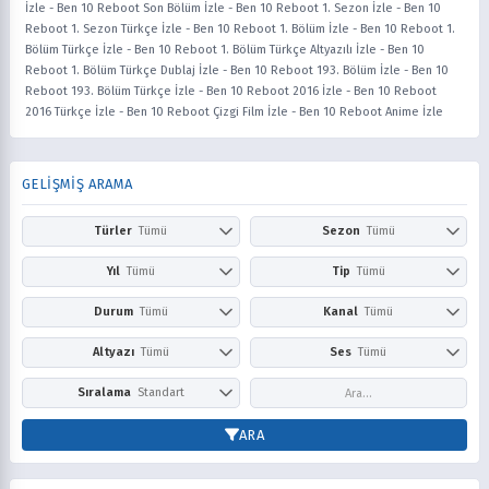
İzle
-
Ben 10 Reboot Son Bölüm İzle
-
Ben 10 Reboot 1. Sezon İzle
-
Ben 10
Reboot 1. Sezon Türkçe İzle
-
Ben 10 Reboot 1. Bölüm İzle
-
Ben 10 Reboot 1.
Bölüm Türkçe İzle
-
Ben 10 Reboot 1. Bölüm Türkçe Altyazılı İzle
-
Ben 10
Reboot 1. Bölüm Türkçe Dublaj İzle
-
Ben 10 Reboot 193. Bölüm İzle
-
Ben 10
Reboot 193. Bölüm Türkçe İzle
-
Ben 10 Reboot 2016 İzle
-
Ben 10 Reboot
2016 Türkçe İzle
-
Ben 10 Reboot Çizgi Film İzle
-
Ben 10 Reboot Anime İzle
GELİŞMİŞ ARAMA
Türler
Tümü
Sezon
Tümü
Action
Adventure
Kış
İlkbahar
Yıl
Tümü
Tip
Tümü
Aile
Aksiyon
Yaz
Sonbahar
2026
2025
Anime
Çizgi Film
Durum
Tümü
Kanal
Tümü
Askeri
Avangard
2024
2023
Dizi
Film
Award Winning
Belgesel
Devam Ediyor
Tamamlandı
Netflix
Prime Video
Altyazı
Tümü
Ses
Tümü
2022
2021
Bilim Kurgu
Boys Love
Disney+
HBO Max / Ma
2020
2019
Comedy
Doğaüstü
Altyazısız
Türkçe
Altyazılı
Dublaj
Sıralama
Standart
Hulu
Apple TV+
2018
2017
Dram
Drama
Paramount+
Peacock
2016
2015
Puana Göre
En Yeni
ARA
Dövüş Sanatları
Ecchi
Crunchyroll
YouTube
2014
2013
Popüler
Fantasy
Fantezi
Cartoon Network
Nickelodeon
2012
2011
Gerilim
Girls Love