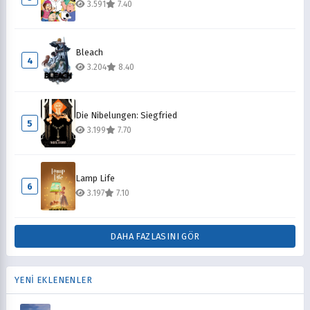
3.591
7.40
Bleach
4
3.204
8.40
Die Nibelungen: Siegfried
5
3.199
7.70
Lamp Life
6
3.197
7.10
DAHA FAZLASINI GÖR
YENİ EKLENENLER