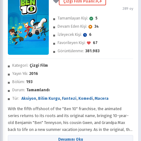
3,3
Çizgi Film Puanı:
289 oy
Tamamlayan Kişi:
5
Devam Eden Kişi:
34
İzleyecek Kişi:
6
Favorileyen Kişi:
67
Görüntülenme:
381.983
İzledim
Kategori:
Çizgi Film
Favorilere Ekle
Yayın Yılı:
2016
Bölüm:
193
Sonra İzle
Durum:
Tamamlandı
Tür:
Aksiyon
,
Bilim Kurgu
,
Fantezi
,
Komedi
,
Macera
With the fifth offshoot of the "Ben 10" franchise, the animated
series returns to its roots and its original name, bringing 10-year-
old Benjamin "Ben" Tennyson, his cousin Gwen, and Grandpa Max
back to life on a new summer vacation journey. As in the original, the
stories in the remake of the series also spin around an alien
Devamını Oku