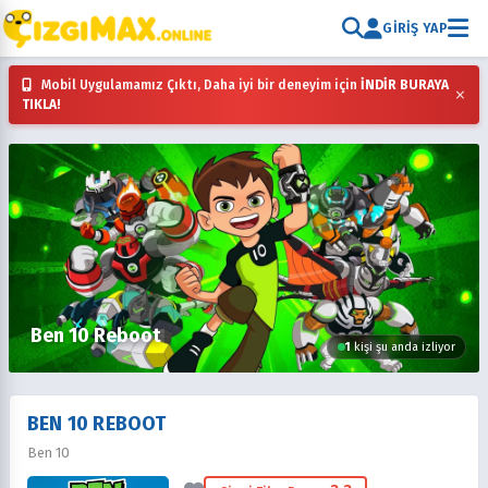
GIRIŞ YAP
Mobil Uygulamamız Çıktı, Daha iyi bir deneyim için
İNDİR BURAYA
×
TIKLA!
Ben 10 Reboot
1
kişi şu anda izliyor
BEN 10 REBOOT
Ben 10