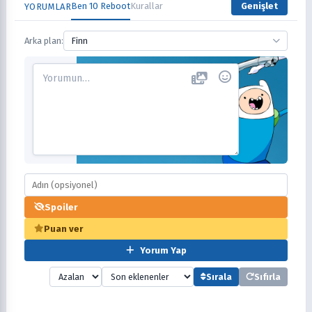
Ben 10 Reboot
Kurallar
Genişlet
YORUMLAR
Arka plan:
Finn
Spoiler
Puan ver
Yorum Yap
Sırala
Sıfırla