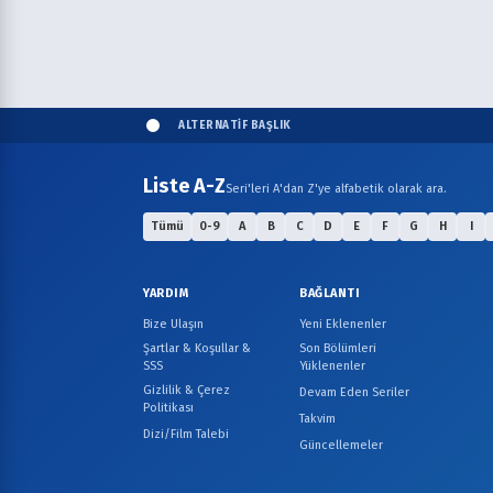
ALTERNATİF BAŞLIK
Liste A-Z
Seri'leri A'dan Z'ye alfabetik olarak ara.
Tümü
0-9
A
B
C
D
E
F
G
H
I
YARDIM
BAĞLANTI
Bize Ulaşın
Yeni Eklenenler
Şartlar & Koşullar &
Son Bölümleri
SSS
Yüklenenler
Gizlilik & Çerez
Devam Eden Seriler
Politikası
Takvim
Dizi/Film Talebi
Güncellemeler