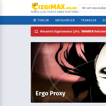
TÜRKÇE ÇİZGİ FİLM VE ANİME PLATFORMU
TÜRLER
KATEGORILER
TRENDLER
SO
Masaüstü Uygulamamız Çıktı,
TAMAMEN
Reklamsı
Ergo Proxy