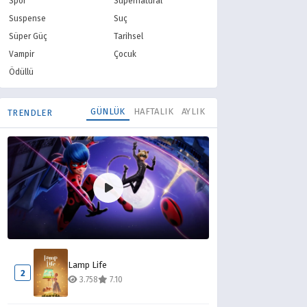
Spor
Supernatural
Suspense
Suç
Süper Güç
Tarihsel
Vampir
Çocuk
Ödüllü
GÜNLÜK
HAFTALIK
AYLIK
TRENDLER
Mucize Uğur Böceği ile Kara Kedi
1
Lamp Life
6.589
8.10
2
3.758
7.10