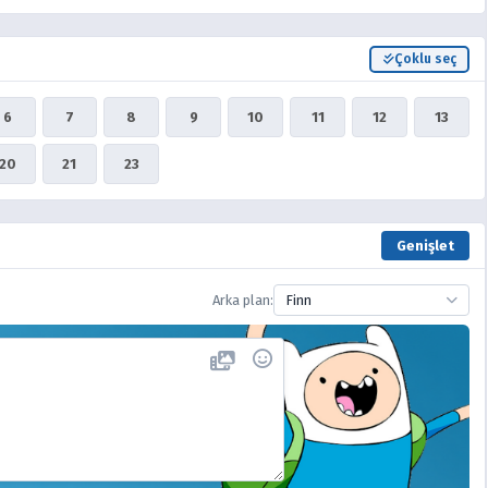
Çoklu seç
6
7
8
9
10
11
12
13
20
21
23
Genişlet
Arka plan:
Finn