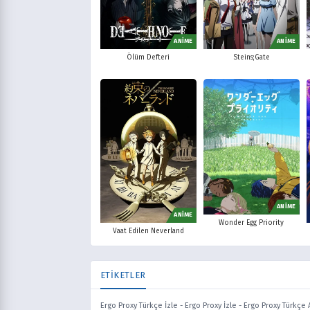
ANİME
ANİME
Ölüm Defteri
Steins;Gate
ANİME
ANİME
Wonder Egg Priority
Vaat Edilen Neverland
ETİKETLER
Ergo Proxy Türkçe İzle
-
Ergo Proxy İzle
-
Ergo Proxy Türkçe A