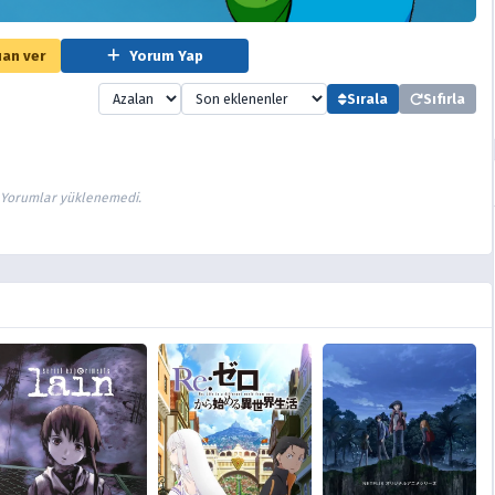
an ver
Yorum Yap
Sırala
Sıfırla
Yorumlar yüklenemedi.