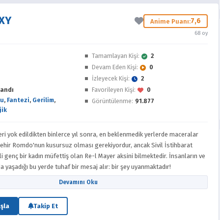
XY
7,6
Anime Puanı:
68 oy
e
Tamamlayan Kişi:
2
Devam Eden Kişi:
0
İzleyecek Kişi:
2
andı
Favorileyen Kişi:
0
gu
,
Fantezi
,
Gerilim
,
Görüntülenme:
91.877
jik
i yok edildikten binlerce yıl sonra, en beklenmedik yerlerde maceralar
i şehir Romdo'nun kusursuz olması gerekiyordur, ancak Sivil İstihbarat
 genç bir kadın müfettiş olan Re-l Mayer aksini bilmektedir. İnsanların ve
a yaşadığı bu yerde tuhaf bir mesaj alır: bir şey uyanmaktadır!
Devamını Oku
şla
Takip Et