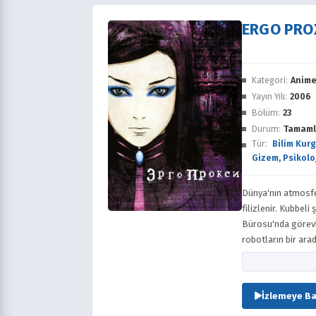
ERGO PRO
Kategori:
Anim
Yayın Yılı:
2006
Bölüm:
23
Durum:
Tamaml
Tür:
Bilim Kur
Gizem
,
Psikolo
Dünya'nın atmosfer
filizlenir. Kubbel
Bürosu'nda görevli
robotların bir arad
İzlemeye Ba