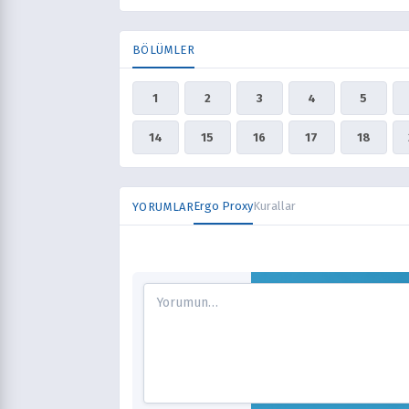
BÖLÜMLER
1
2
3
4
5
14
15
16
17
18
Ergo Proxy
Kurallar
YORUMLAR