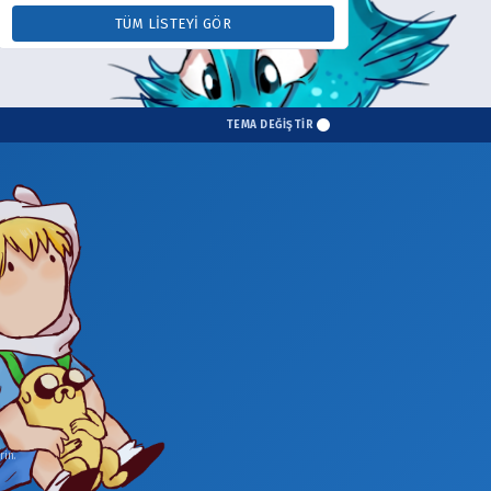
TÜM LISTEYI GÖR
TEMA DEĞİŞTİR
in.