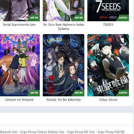
ANİME
ANİME
ANİME
Serial Experiments Lain
Re Zero Kara Hajimeru Isekai
7SEEDS
Seikatsu
ANİME
ANİME
ANİME
Zetsuen no Tempest
Kiseijû: Sei No Kakuritsu
Tokyo Ghoul
ltyazılı İzle
-
Ergo Proxy Türkçe Dublaj İzle
-
Ergo Proxy HD İzle
-
Ergo Proxy Full HD