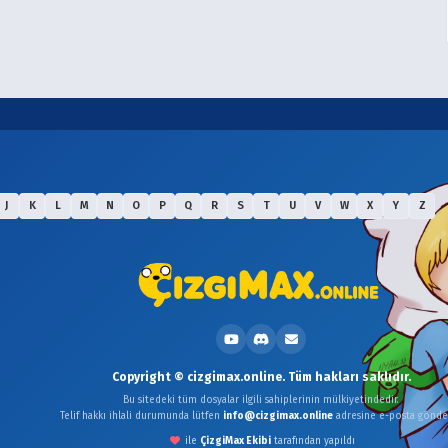
J
K
L
M
N
O
P
Q
R
S
T
U
V
W
X
Y
Z
Copyright © cizgimax.online. Tüm hakları saklıdır.
Bu sitedeki tüm dosyalar ilgili sahiplerinin mülkiyetindedir.
Telif hakkı ihlali durumunda lütfen
info@cizgimax.online
adresine e-posta gönder
ile
ÇizgiMax Ekibi
tarafından yapıldı