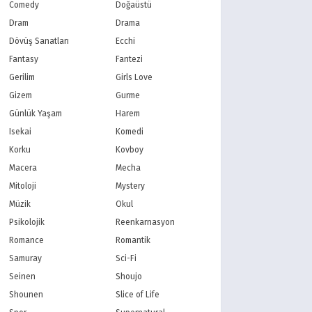
PBS Kids
TRT Çocuk
Comedy
Doğaüstü
Planet Çocuk
Minika Çocuk
Dram
Drama
Minika Go
Show TV
Dövüş Sanatları
Ecchi
Kanal D
TRT 1
Fantasy
Fantezi
Star TV
ATV
Gerilim
Girls Love
FOX Türkiye
TV8
Gizem
Gurme
BluTV
Exxen
Gain
Tabii
Günlük Yaşam
Harem
Isekai
Komedi
Korku
Kovboy
Macera
Mecha
Mitoloji
Mystery
Müzik
Okul
Psikolojik
Reenkarnasyon
Romance
Romantik
Samuray
Sci-Fi
Seinen
Shoujo
Shounen
Slice of Life