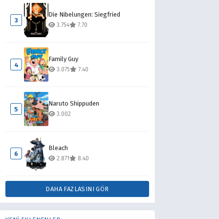
Die Nibelungen: Siegfried
3
3.754
7.70
Family Guy
4
3.075
7.40
Naruto Shippuden
5
3.002
Bleach
6
2.871
8.40
DAHA FAZLASINI GÖR