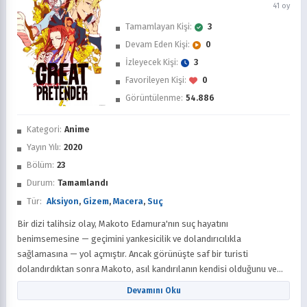
41 oy
Tamamlayan Kişi:
3
Devam Eden Kişi:
0
İzleyecek Kişi:
3
Favorileyen Kişi:
0
Görüntülenme:
54.886
İzledim
Kategori:
Anime
Favorilere Ekle
Yayın Yılı:
2020
Bölüm:
23
Sonra İzle
Durum:
Tamamlandı
Tür:
Aksiyon
,
Gizem
,
Macera
,
Suç
Bir dizi talihsiz olay, Makoto Edamura'nın suç hayatını
benimsemesine — geçimini yankesicilik ve dolandırıcılıkla
sağlamasına — yol açmıştır. Ancak görünüşte saf bir turisti
dolandırdıktan sonra Makoto, asıl kandırılanın kendisi olduğunu ve
durumu daha da kötüleştirircesine, polisin artık peşinde olduğunu
Devamını Oku
fark eder. Kaçışı sırasında o turistle yeniden karşılaşır; turistin