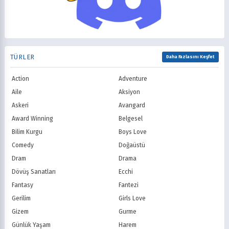
Mitoloji
Mystery
Showtime
STARZ
1998
1997
Müzik
Okul
AMC
Syfy
1996
1995
Psikolojik
Reenkarnasyon
USA Network
Freeform
1994
1993
Romance
Romantik
TNT
Comedy Centr
1992
1991
Samuray
Sci-Fi
National Geographic
BBC
1990
1989
TÜRLER
Seinen
Shoujo
Daha Fazlasını Keşfet
ITV
Channel 4
1988
1987
Shounen
Slice of Life
Canal+
Sky
1986
1985
Action
Adventure
Spor
Supernatural
TF1
France TV
1984
1983
Suspense
Suç
Aile
Aksiyon
M6
tvN (Kore)
1982
1981
Süper Güç
Tarihsel
Askeri
Avangard
JTBC (Kore)
KBS (Kore)
1980
Vampir
Çocuk
MBC (Kore)
SBS (Kore)
Award Winning
Belgesel
Ödüllü
Teletoon
YTV
Bilim Kurgu
Boys Love
Treehouse TV
CBC
Comedy
Doğaüstü
PBS Kids
TRT Çocuk
Dram
Drama
Planet Çocuk
Minika Çocuk
Dövüş Sanatları
Ecchi
Minika Go
Show TV
Fantasy
Fantezi
Kanal D
TRT 1
Star TV
ATV
Gerilim
Girls Love
FOX Türkiye
TV8
Gizem
Gurme
BluTV
Exxen
Günlük Yaşam
Harem