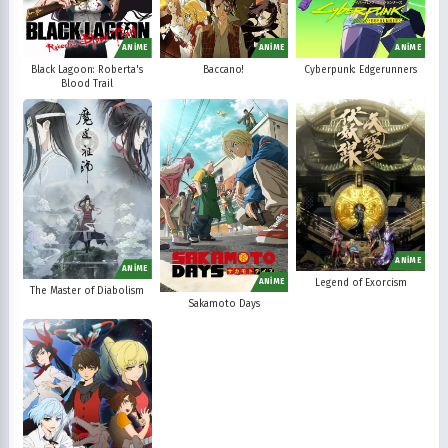
ANİME
ANİME
ANİME
Black Lagoon: Roberta's
Baccano!
Cyberpunk: Edgerunners
Blood Trail
ANİME
ANİME
Legend of Exorcism
ANİME
The Master of Diabolism
Sakamoto Days