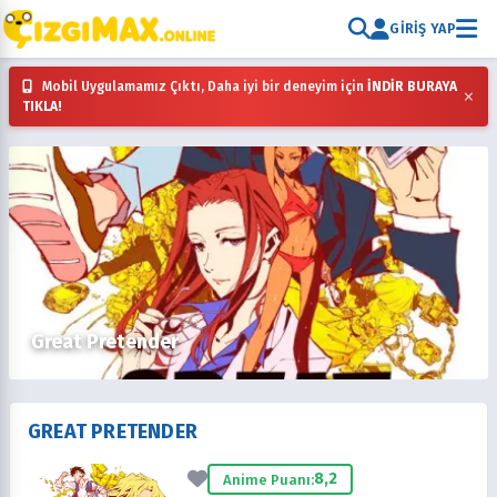
GIRIŞ YAP
Mobil Uygulamamız Çıktı, Daha iyi bir deneyim için
İNDİR BURAYA
×
TIKLA!
Great Pretender
GREAT PRETENDER
8,2
Anime Puanı: