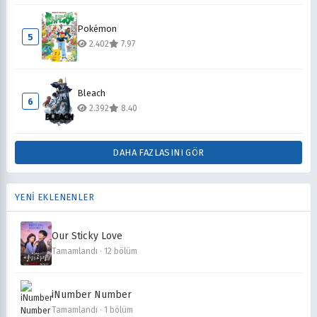
Pokémon
5
2.402
7.97
Bleach
6
2.392
8.40
DAHA FAZLASINI GÖR
YENİ EKLENENLER
Our Sticky Love
Tamamlandı · 12 bölüm
iNumber Number
Tamamlandı · 1 bölüm