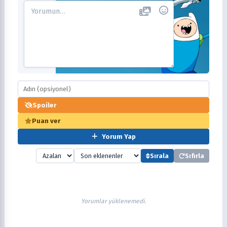
Spoiler
Puan ver
Yorum Yap
Sırala
Sıfırla
Yorumlar yüklenemedi.