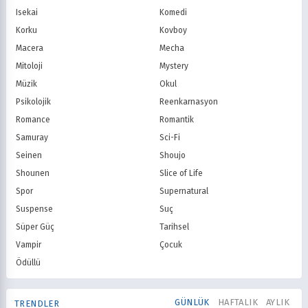
Gain
Tabii
Isekai
Komedi
Korku
Kovboy
Macera
Mecha
Mitoloji
Mystery
Müzik
Okul
Psikolojik
Reenkarnasyon
Romance
Romantik
Samuray
Sci-Fi
Seinen
Shoujo
Shounen
Slice of Life
Spor
Supernatural
Suspense
Suç
Süper Güç
Tarihsel
Vampir
Çocuk
Ödüllü
GÜNLÜK
HAFTALIK
AYLIK
TRENDLER