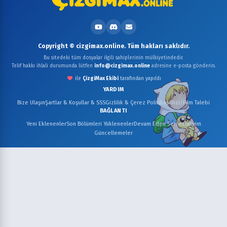
Copyright © cizgimax.online. Tüm hakları saklıdır.
Bu sitedeki tüm dosyalar ilgili sahiplerinin mülkiyetindedir.
Telif hakkı ihlali durumunda lütfen
info@cizgimax.online
adresine e-posta gönderin.
ile
ÇizgiMax Ekibi
tarafından yapıldı
YARDIM
Bize Ulaşın
Şartlar & Koşullar & SSS
Gizlilik & Çerez Politikası
Dizi/Film Talebi
BAĞLANTI
Yeni Eklenenler
Son Bölümleri Yüklenenler
Devam Eden Seriler
Takvim
Güncellemeler