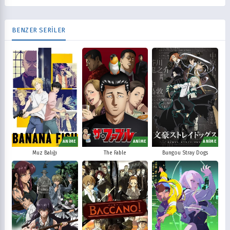
BENZER SERİLER
ANİME
ANİME
ANİME
Muz Balığı
The Fable
Bungou Stray Dogs