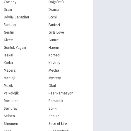
PBS Kids
TRT Çocuk
Comedy
Doğaüstü
Planet Çocuk
Minika Çocuk
Dram
Drama
Minika Go
Show TV
Dövüş Sanatları
Ecchi
Kanal D
TRT 1
Fantasy
Fantezi
Star TV
ATV
Gerilim
Girls Love
FOX Türkiye
TV8
Gizem
Gurme
BluTV
Exxen
Gain
Tabii
Günlük Yaşam
Harem
Isekai
Komedi
Korku
Kovboy
Macera
Mecha
Mitoloji
Mystery
Müzik
Okul
Psikolojik
Reenkarnasyon
Romance
Romantik
Samuray
Sci-Fi
Seinen
Shoujo
Shounen
Slice of Life