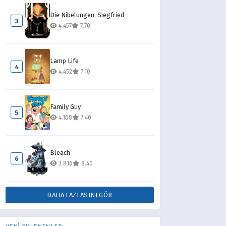
Die Nibelungen: Siegfried
3
4.457
7.70
Lamp Life
4
4.452
7.10
Family Guy
5
4.168
7.40
Bleach
6
3.816
8.40
DAHA FAZLASINI GÖR