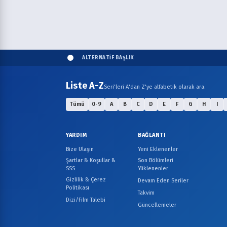
ALTERNATİF BAŞLIK
Liste A-Z
Seri'leri A'dan Z'ye alfabetik olarak ara.
Tümü
0-9
A
B
C
D
E
F
G
H
I
YARDIM
BAĞLANTI
Bize Ulaşın
Yeni Eklenenler
Şartlar & Koşullar &
Son Bölümleri
SSS
Yüklenenler
Gizlilik & Çerez
Devam Eden Seriler
Politikası
Takvim
Dizi/Film Talebi
Güncellemeler