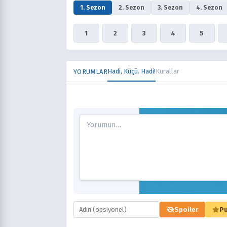
1. Sezon
2. Sezon
3. Sezon
4. Sezon
1
2
3
4
5
Hadi, Küçü. Hadi!
Kurallar
YORUMLAR
Spoiler
Pu