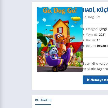
HADI, KÜÇÜ
Go, Dog. Go!
Kategori:
Çizgi 
Yayın Yılı:
2021
Bölüm:
40
Durum:
Devam 
Becerikli ve yarat
en iyi arkadaşı Sc
İzlemeye Ba
BÖLÜMLER