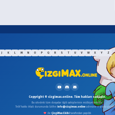
J
K
L
M
N
O
P
Q
R
S
T
U
V
W
X
Y
Z
Copyright © cizgimax.online. Tüm hakları saklıdır.
Bu sitedeki tüm dosyalar ilgili sahiplerinin mülkiyetindedir.
Telif hakkı ihlali durumunda lütfen
info@cizgimax.online
adresine e-posta gönder
ile
ÇizgiMax Ekibi
tarafından yapıldı