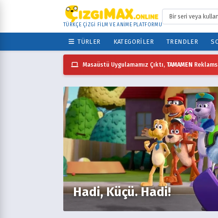
TÜRKÇE ÇİZGİ FİLM VE ANİME PLATFORMU
TÜRLER
KATEGORILER
TRENDLER
SO
Masaüstü Uygulamamız Çıktı,
TAMAMEN
Reklamsı
Hadi, Küçü. Hadi!