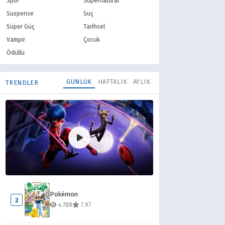
Spor
Supernatural
Suspense
Suç
Süper Güç
Tarihsel
Vampir
Çocuk
Ödüllü
GÜNLÜK
HAFTALIK
AYLIK
TRENDLER
Mucize Uğur Böceği ile Kara Kedi
1
Pokémon
10.309
8.10
2
4.788
7.97