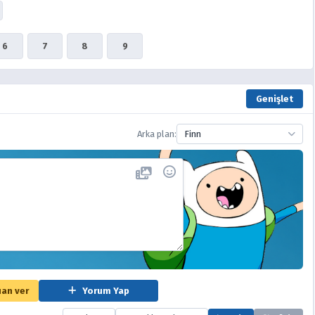
6
7
8
9
Genişlet
Arka plan:
Finn
an ver
Yorum Yap