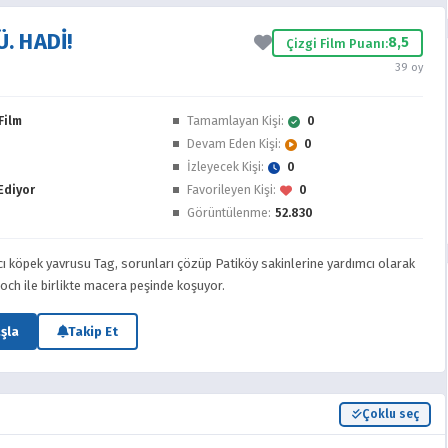
. HADI!
8,5
Çizgi Film Puanı:
39 oy
Film
Tamamlayan Kişi:
0
Devam Eden Kişi:
0
İzleyecek Kişi:
0
Ediyor
Favorileyen Kişi:
0
Görüntülenme:
52.830
ıcı köpek yavrusu Tag, sorunları çözüp Patiköy sakinlerine yardımcı olarak
ooch ile birlikte macera peşinde koşuyor.
şla
Takip Et
Çoklu seç