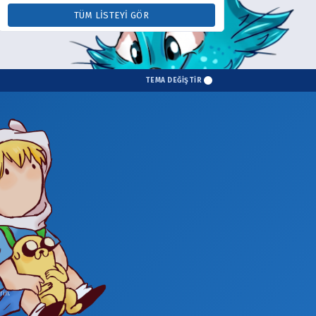
TÜM LISTEYI GÖR
TEMA DEĞİŞTİR
in.