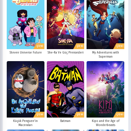
ÇİZGİ
ÇİZGİ
ÇİZGİ
Steven Universe Future
She-Ra Ve Güç Prensesleri
My Adventures with
Superman
ÇİZGİ
ÇİZGİ
ÇİZGİ
Küçük Penguen'in
Batman
Kipo and the Age of
Maceraları
Wonderbeasts