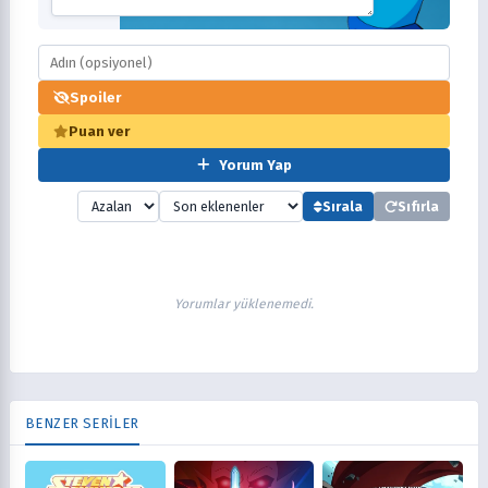
Spoiler
Puan ver
Yorum Yap
Sırala
Sıfırla
Yorumlar yüklenemedi.
BENZER SERİLER