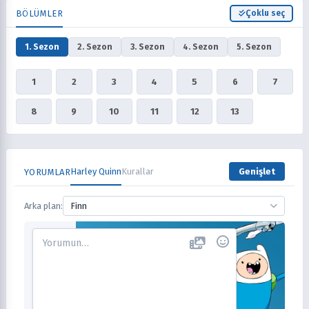
BÖLÜMLER
Çoklu seç
1. Sezon
2. Sezon
3. Sezon
4. Sezon
5. Sezon
1
2
3
4
5
6
7
8
9
10
11
12
13
Harley Quinn
Kurallar
Genişlet
YORUMLAR
Arka plan:
Finn