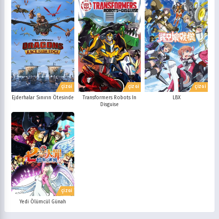
ÇİZGİ
ÇİZGİ
ÇİZGİ
Ejderhalar Sınırın Ötesinde
Transformers Robots In
LBX
Disguise
ÇİZGİ
Yedi Ölümcül Günah