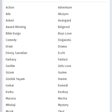
1988
1987
Shounen
Slice of Life
Canal+
Sky
1986
1985
Action
Adventure
Spor
Supernatural
TF1
France TV
1984
1983
Suspense
Suç
Aile
Aksiyon
M6
tvN (Kore)
1982
1981
Süper Güç
Tarihsel
Askeri
Avangard
JTBC (Kore)
KBS (Kore)
1980
Vampir
Çocuk
MBC (Kore)
SBS (Kore)
Award Winning
Belgesel
Ödüllü
Teletoon
YTV
Bilim Kurgu
Boys Love
Treehouse TV
CBC
Comedy
Doğaüstü
PBS Kids
TRT Çocuk
Dram
Drama
Planet Çocuk
Minika Çocuk
Dövüş Sanatları
Ecchi
Minika Go
Show TV
Fantasy
Fantezi
Kanal D
TRT 1
Star TV
ATV
Gerilim
Girls Love
FOX Türkiye
TV8
Gizem
Gurme
BluTV
Exxen
Günlük Yaşam
Harem
Gain
Tabii
Isekai
Komedi
Korku
Kovboy
Macera
Mecha
Mitoloji
Mystery
Müzik
Okul