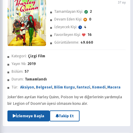
37 oy
Tamamlayan Kişi:
2
Devam Eden Kişi:
0
İzleyecek Kişi:
4
Favorileyen Kişi:
16
Görüntülenme:
49.660
İzledim
Kategori:
Çizgi Film
Favorilere Ekle
Yayın Yılı:
2019
Bölüm:
57
Sonra İzle
Durum:
Tamamlandı
Tür:
Aksiyon
,
Belgesel
,
Bilim Kurgu
,
Fantezi
,
Komedi
,
Macera
Joker'den ayrılan Harley Quinn, Poison Ivy ve diğerlerinin yardımıyla
bir Legion of Doom'un üyesi olmasını konu alır.
İzlemeye Başla
Takip Et