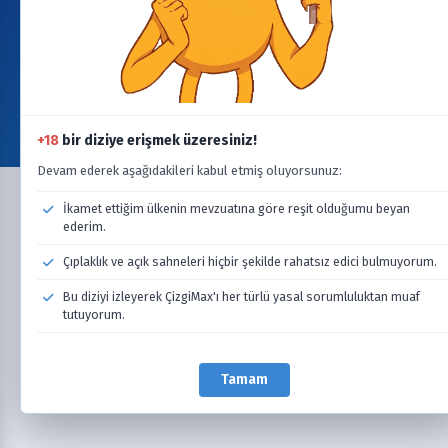
Telif hakkı ihlali durumunda lütfen
info@cizgimax.online
adresine e-posta gönderin.
ile
ÇizgiMax Ekibi
tarafından yapıldı
YARDIM
Bize Ulaşın
Şartlar & Koşullar & SSS
Gizlilik & Çerez Politikası
Dizi/Film Talebi
BAĞLANTI
Yeni Eklenenler
Son Bölümleri Yüklenenler
Devam Eden Seriler
Takvim
+18
bir diziye erişmek üzeresiniz!
Güncellemeler
Devam ederek aşağıdakileri kabul etmiş oluyorsunuz:
İkamet ettiğim ülkenin mevzuatına göre reşit olduğumu beyan
ederim.
Çıplaklık ve açık sahneleri hiçbir şekilde rahatsız edici bulmuyorum.
Bu diziyi izleyerek ÇizgiMax'ı her türlü yasal sorumluluktan muaf
tutuyorum.
Tamam