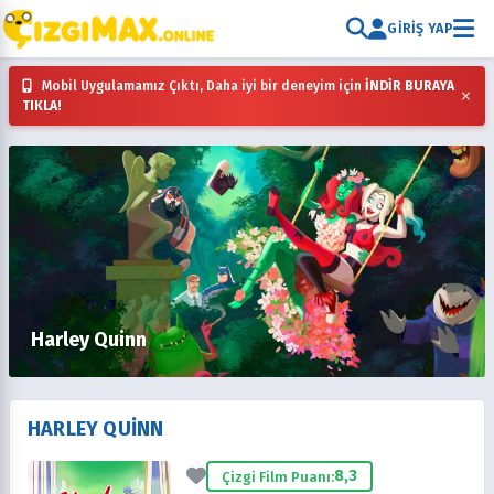
GIRIŞ YAP
Mobil Uygulamamız Çıktı, Daha iyi bir deneyim için
İNDİR BURAYA
×
TIKLA!
Harley Quinn
HARLEY QUINN
8,3
Çizgi Film Puanı: