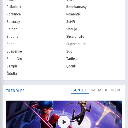
Psikolojik
Reenkarnasyon
Romance
Romantik
Samuray
Sci-Fi
Seinen
Shoujo
Shounen
Slice of Life
Spor
Supernatural
Suspense
Suç
Süper Güç
Tarihsel
Vampir
Çocuk
Ödüllü
GÜNLÜK
HAFTALIK
AYLIK
TRENDLER