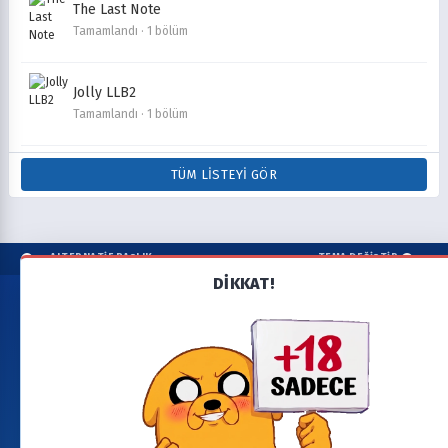
The Last Note
Tamamlandı · 1 bölüm
Jolly LLB2
Tamamlandı · 1 bölüm
TÜM LISTEYI GÖR
ALTERNATİF BAŞLIK
TEMA DEĞİŞTİR
DİKKAT!
Copyright © cizgimax.online. Tüm hakları saklıdır.
Bu sitedeki tüm dosyalar ilgili sahiplerinin mülkiyetindedir.