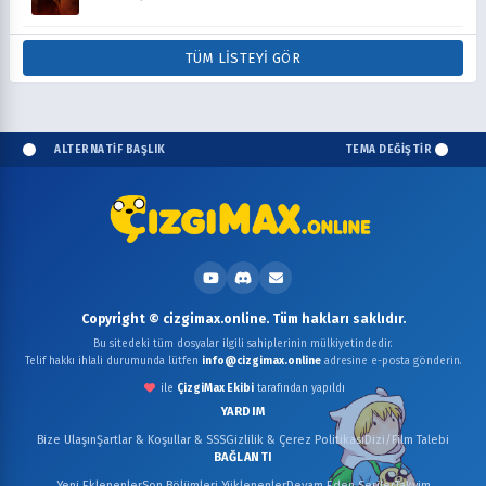
TÜM LISTEYI GÖR
ALTERNATİF BAŞLIK
TEMA DEĞİŞTİR
Copyright © cizgimax.online. Tüm hakları saklıdır.
Bu sitedeki tüm dosyalar ilgili sahiplerinin mülkiyetindedir.
Telif hakkı ihlali durumunda lütfen
info@cizgimax.online
adresine e-posta gönderin.
ile
ÇizgiMax Ekibi
tarafından yapıldı
YARDIM
Bize Ulaşın
Şartlar & Koşullar & SSS
Gizlilik & Çerez Politikası
Dizi/Film Talebi
BAĞLANTI
Yeni Eklenenler
Son Bölümleri Yüklenenler
Devam Eden Seriler
Takvim