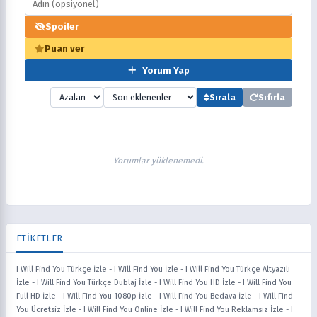
Spoiler
Puan ver
Yorum Yap
Sırala
Sıfırla
Yorumlar yüklenemedi.
ETİKETLER
I Will Find You Türkçe İzle
-
I Will Find You İzle
-
I Will Find You Türkçe Altyazılı
İzle
-
I Will Find You Türkçe Dublaj İzle
-
I Will Find You HD İzle
-
I Will Find You
Full HD İzle
-
I Will Find You 1080p İzle
-
I Will Find You Bedava İzle
-
I Will Find
You Ücretsiz İzle
-
I Will Find You Online İzle
-
I Will Find You Reklamsız İzle
-
I