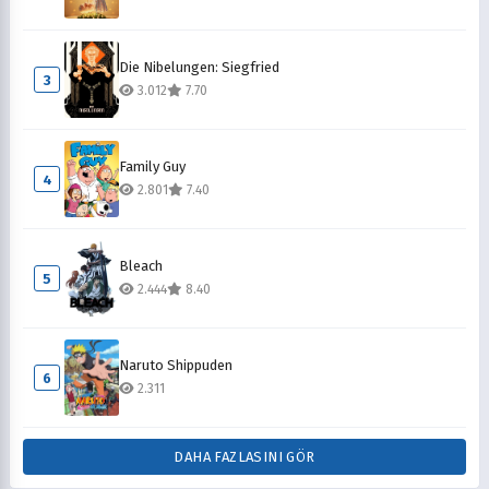
Die Nibelungen: Siegfried
3
3.012
7.70
Family Guy
4
2.801
7.40
Bleach
5
2.444
8.40
Naruto Shippuden
6
2.311
DAHA FAZLASINI GÖR