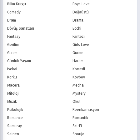
Teletoon
YTV
Bilim Kurgu
Boys Love
Treehouse TV
CBC
Comedy
Doğaüstü
PBS Kids
TRT Çocuk
Dram
Drama
Planet Çocuk
Minika Çocuk
Dövüş Sanatları
Ecchi
Minika Go
Show TV
Fantasy
Fantezi
Kanal D
TRT 1
Star TV
ATV
Gerilim
Girls Love
FOX Türkiye
TV8
Gizem
Gurme
BluTV
Exxen
Günlük Yaşam
Harem
Gain
Tabii
Isekai
Komedi
Korku
Kovboy
Macera
Mecha
Mitoloji
Mystery
Müzik
Okul
Psikolojik
Reenkarnasyon
Romance
Romantik
Samuray
Sci-Fi
Seinen
Shoujo