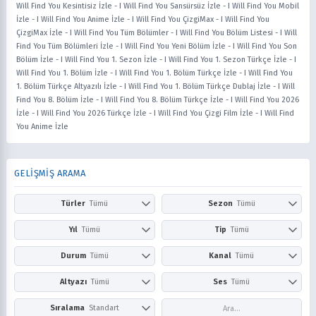
Will Find You Kesintisiz İzle
-
I Will Find You Sansürsüz İzle
-
I Will Find You Mobil
İzle
-
I Will Find You Anime İzle
-
I Will Find You ÇizgiMax
-
I Will Find You
ÇizgiMax İzle
-
I Will Find You Tüm Bölümler
-
I Will Find You Bölüm Listesi
-
I Will
Find You Tüm Bölümleri İzle
-
I Will Find You Yeni Bölüm İzle
-
I Will Find You Son
Bölüm İzle
-
I Will Find You 1. Sezon İzle
-
I Will Find You 1. Sezon Türkçe İzle
-
I
Will Find You 1. Bölüm İzle
-
I Will Find You 1. Bölüm Türkçe İzle
-
I Will Find You
1. Bölüm Türkçe Altyazılı İzle
-
I Will Find You 1. Bölüm Türkçe Dublaj İzle
-
I Will
Find You 8. Bölüm İzle
-
I Will Find You 8. Bölüm Türkçe İzle
-
I Will Find You 2026
İzle
-
I Will Find You 2026 Türkçe İzle
-
I Will Find You Çizgi Film İzle
-
I Will Find
You Anime İzle
GELİŞMİŞ ARAMA
Türler
Tümü
Sezon
Tümü
Action
Adventure
Kış
İlkbahar
Yıl
Tümü
Tip
Tümü
Aile
Aksiyon
Yaz
Sonbahar
2026
2025
Anime
Çizgi Film
Durum
Tümü
Kanal
Tümü
Askeri
Avangard
2024
2023
Dizi
Film
Award Winning
Belgesel
Devam Ediyor
Tamamlandı
Netflix
Prime Video
Altyazı
Tümü
Ses
Tümü
2022
2021
Bilim Kurgu
Boys Love
Disney+
HBO Max / Ma
2020
2019
Comedy
Doğaüstü
Altyazısız
Türkçe
Altyazılı
Dublaj
Sıralama
Standart
Hulu
Apple TV+
2018
2017