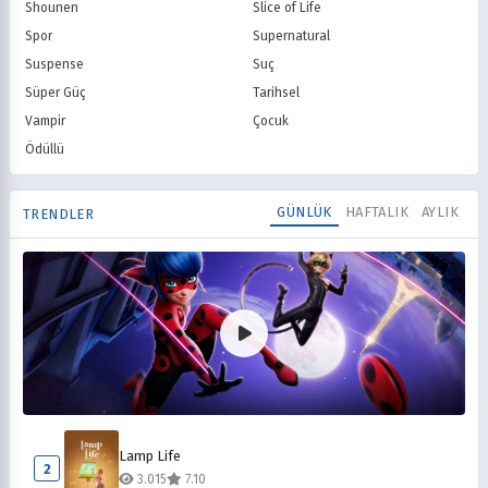
Shounen
Slice of Life
Spor
Supernatural
Suspense
Suç
Süper Güç
Tarihsel
Vampir
Çocuk
Ödüllü
GÜNLÜK
HAFTALIK
AYLIK
TRENDLER
Mucize Uğur Böceği ile Kara Kedi
1
Lamp Life
6.162
8.10
2
3.015
7.10