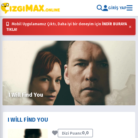
GIRIŞ YAP
Mobil Uygulamamız Çıktı, Daha iyi bir deneyim için
İNDİR BURAYA
×
TIKLA!
I Will Find You
I WILL FIND YOU
0,0
Dizi Puanı: