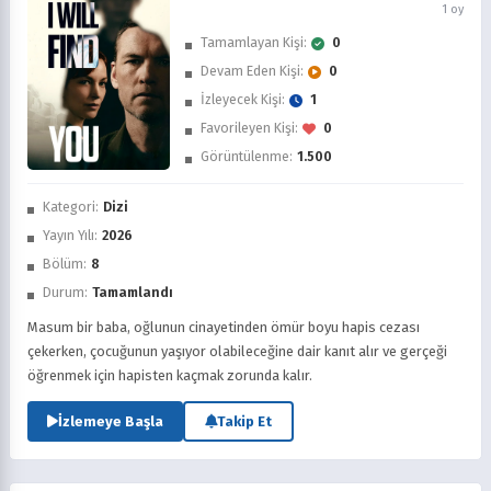
1 oy
Tamamlayan Kişi:
0
Devam Eden Kişi:
0
İzleyecek Kişi:
1
Favorileyen Kişi:
0
Görüntülenme:
1.500
İzledim
Kategori:
Dizi
Favorilere Ekle
Yayın Yılı:
2026
Bölüm:
8
Sonra İzle
Durum:
Tamamlandı
Masum bir baba, oğlunun cinayetinden ömür boyu hapis cezası
çekerken, çocuğunun yaşıyor olabileceğine dair kanıt alır ve gerçeği
öğrenmek için hapisten kaçmak zorunda kalır.
İzlemeye Başla
Takip Et