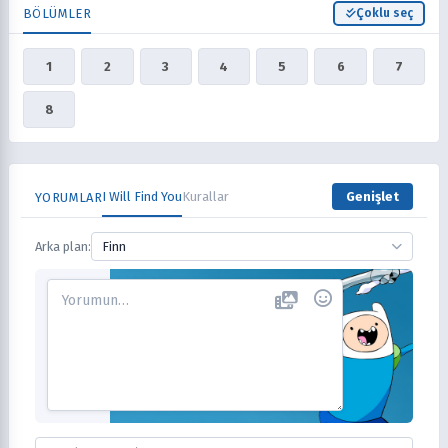
BÖLÜMLER
Çoklu seç
1
2
3
4
5
6
7
8
I Will Find You
Kurallar
Genişlet
YORUMLAR
Arka plan:
Finn