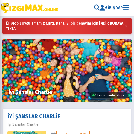
GIRIŞ YAP
Mobil Uygulamamız Çıktı, Daha iyi bir deneyim için
İNDİR BURAYA
×
TIKLA!
İyi Şanslar Charlie
3
kişi şu anda izliyor
İYI ŞANSLAR CHARLIE
Iyi Sanslar Charlie