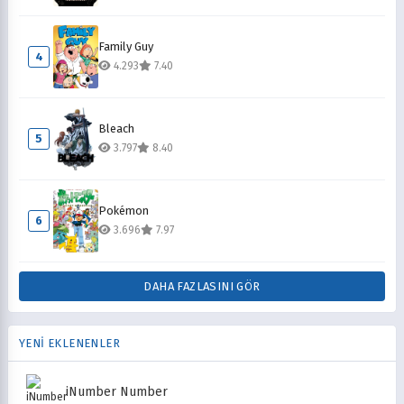
Family Guy
4
4.293
7.40
Bleach
5
3.797
8.40
Pokémon
6
3.696
7.97
DAHA FAZLASINI GÖR
YENİ EKLENENLER
iNumber Number