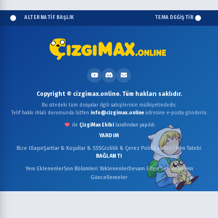
ALTERNATİF BAŞLIK
TEMA DEĞİŞTİR
Copyright © cizgimax.online. Tüm hakları saklıdır.
Bu sitedeki tüm dosyalar ilgili sahiplerinin mülkiyetindedir.
Telif hakkı ihlali durumunda lütfen
info@cizgimax.online
adresine e-posta gönderin.
ile
ÇizgiMax Ekibi
tarafından yapıldı
YARDIM
Bize Ulaşın
Şartlar & Koşullar & SSS
Gizlilik & Çerez Politikası
Dizi/Film Talebi
BAĞLANTI
Yeni Eklenenler
Son Bölümleri Yüklenenler
Devam Eden Seriler
Takvim
Güncellemeler