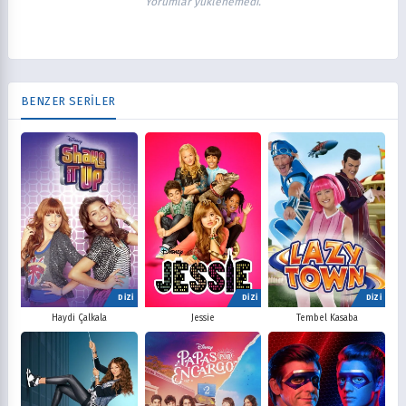
Yorumlar yüklenemedi.
BENZER SERİLER
DİZİ
DİZİ
DİZİ
Haydi Çalkala
Jessie
Tembel Kasaba