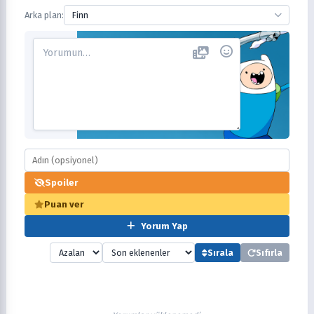
Arka plan:
Finn
Spoiler
Puan ver
Yorum Yap
Sırala
Sıfırla