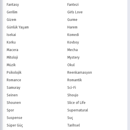
Fantasy
Fantezi
Kanal D
TRT 1
Star TV
ATV
Gerilim
Girls Love
FOX Türkiye
TV8
Gizem
Gurme
BluTV
Exxen
Günlük Yaşam
Harem
Gain
Tabii
Isekai
Komedi
Korku
Kovboy
Macera
Mecha
Mitoloji
Mystery
Müzik
Okul
Psikolojik
Reenkarnasyon
Romance
Romantik
Samuray
Sci-Fi
Seinen
Shoujo
Shounen
Slice of Life
Spor
Supernatural
Suspense
Suç
Süper Güç
Tarihsel