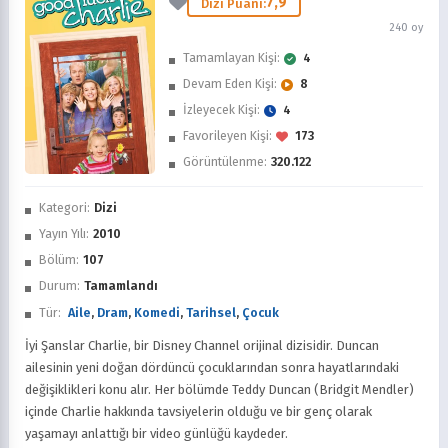
7,9
Dizi Puanı:
240 oy
Tamamlayan Kişi:
4
Devam Eden Kişi:
8
İzleyecek Kişi:
4
Favorileyen Kişi:
173
Görüntülenme:
320.122
İzledim
Kategori:
Dizi
Favorilere Ekle
Yayın Yılı:
2010
Bölüm:
107
Sonra İzle
Durum:
Tamamlandı
Tür:
Aile
,
Dram
,
Komedi
,
Tarihsel
,
Çocuk
İyi Şanslar Charlie, bir Disney Channel orijinal dizisidir. Duncan
ailesinin yeni doğan dördüncü çocuklarından sonra hayatlarındaki
değişiklikleri konu alır. Her bölümde Teddy Duncan (Bridgit Mendler)
içinde Charlie hakkında tavsiyelerin olduğu ve bir genç olarak
yaşamayı anlattığı bir video günlüğü kaydeder.