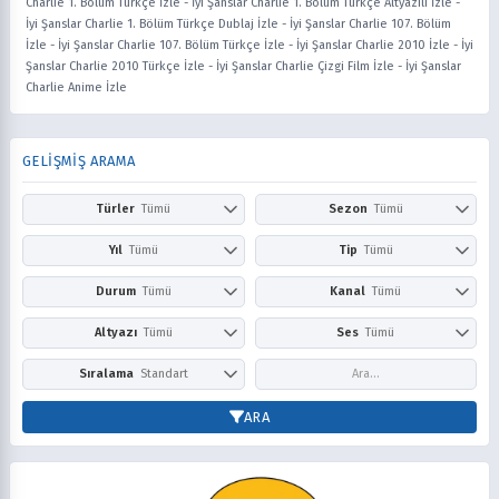
Charlie 1. Bölüm Türkçe İzle
-
İyi Şanslar Charlie 1. Bölüm Türkçe Altyazılı İzle
-
İyi Şanslar Charlie 1. Bölüm Türkçe Dublaj İzle
-
İyi Şanslar Charlie 107. Bölüm
İzle
-
İyi Şanslar Charlie 107. Bölüm Türkçe İzle
-
İyi Şanslar Charlie 2010 İzle
-
İyi
Şanslar Charlie 2010 Türkçe İzle
-
İyi Şanslar Charlie Çizgi Film İzle
-
İyi Şanslar
Charlie Anime İzle
GELİŞMİŞ ARAMA
Türler
Tümü
Sezon
Tümü
Action
Adventure
Kış
İlkbahar
Yıl
Tümü
Tip
Tümü
Aile
Aksiyon
Yaz
Sonbahar
2026
2025
Anime
Çizgi Film
Durum
Tümü
Kanal
Tümü
Askeri
Avangard
2024
2023
Dizi
Film
Award Winning
Belgesel
Devam Ediyor
Tamamlandı
Netflix
Prime Video
Altyazı
Tümü
Ses
Tümü
2022
2021
Bilim Kurgu
Boys Love
Disney+
HBO Max / Ma
2020
2019
Comedy
Doğaüstü
Altyazısız
Türkçe
Altyazılı
Dublaj
Sıralama
Standart
Hulu
Apple TV+
2018
2017
Dram
Drama
Paramount+
Peacock
2016
2015
Puana Göre
En Yeni
ARA
Dövüş Sanatları
Ecchi
Crunchyroll
YouTube
2014
2013
Popüler
Fantasy
Fantezi
Cartoon Network
Nickelodeon
2012
2011
Gerilim
Girls Love
Disney Channel
Adult Swim
2010
2009
Gizem
Gurme
Fox Kids / Jetix
Kids WB / Th