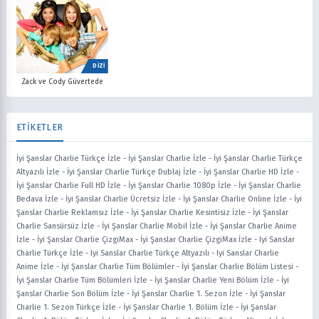
DİZİ
Zack ve Cody Güvertede
ETİKETLER
İyi Şanslar Charlie Türkçe İzle
-
İyi Şanslar Charlie İzle
-
İyi Şanslar Charlie Türkçe
Altyazılı İzle
-
İyi Şanslar Charlie Türkçe Dublaj İzle
-
İyi Şanslar Charlie HD İzle
-
İyi Şanslar Charlie Full HD İzle
-
İyi Şanslar Charlie 1080p İzle
-
İyi Şanslar Charlie
Bedava İzle
-
İyi Şanslar Charlie Ücretsiz İzle
-
İyi Şanslar Charlie Online İzle
-
İyi
Şanslar Charlie Reklamsız İzle
-
İyi Şanslar Charlie Kesintisiz İzle
-
İyi Şanslar
Charlie Sansürsüz İzle
-
İyi Şanslar Charlie Mobil İzle
-
İyi Şanslar Charlie Anime
İzle
-
İyi Şanslar Charlie ÇizgiMax
-
İyi Şanslar Charlie ÇizgiMax İzle
-
Iyi Sanslar
Charlie Türkçe İzle
-
Iyi Sanslar Charlie Türkçe Altyazılı
-
Iyi Sanslar Charlie
Anime İzle
-
İyi Şanslar Charlie Tüm Bölümler
-
İyi Şanslar Charlie Bölüm Listesi
-
İyi Şanslar Charlie Tüm Bölümleri İzle
-
İyi Şanslar Charlie Yeni Bölüm İzle
-
İyi
Şanslar Charlie Son Bölüm İzle
-
İyi Şanslar Charlie 1. Sezon İzle
-
İyi Şanslar
Charlie 1. Sezon Türkçe İzle
-
İyi Şanslar Charlie 1. Bölüm İzle
-
İyi Şanslar