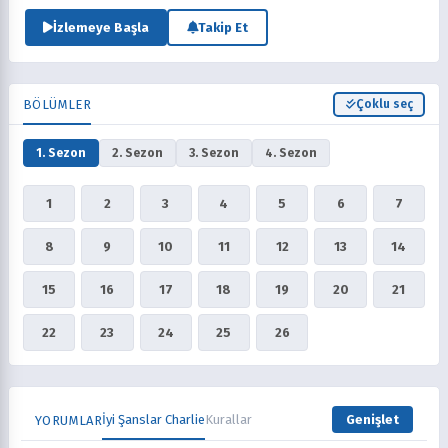
İzlemeye Başla
Takip Et
BÖLÜMLER
Çoklu seç
1. Sezon
2. Sezon
3. Sezon
4. Sezon
1
2
3
4
5
6
7
8
9
10
11
12
13
14
15
16
17
18
19
20
21
22
23
24
25
26
İyi Şanslar Charlie
Kurallar
Genişlet
YORUMLAR