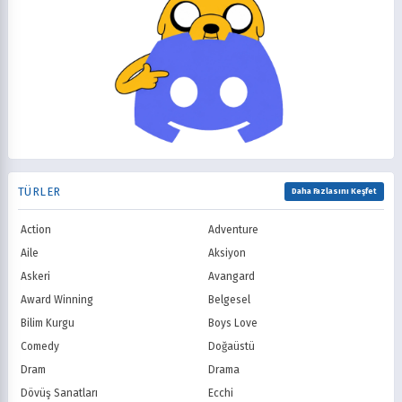
2008
2007
Günlük Yaşam
Harem
CBeebies / CBBC
ABC
2006
2005
Isekai
Komedi
CBS
NBC
2004
2003
Korku
Kovboy
FOX
The CW
2002
2001
Macera
Mecha
PBS
HBO
2000
1999
Mitoloji
Mystery
Showtime
STARZ
1998
1997
Müzik
Okul
AMC
Syfy
1996
1995
Psikolojik
Reenkarnasyon
USA Network
Freeform
1994
1993
Romance
Romantik
TNT
Comedy Centr
1992
1991
Samuray
Sci-Fi
National Geographic
BBC
1990
1989
TÜRLER
Seinen
Shoujo
Daha Fazlasını Keşfet
ITV
Channel 4
1988
1987
Shounen
Slice of Life
Canal+
Sky
1986
1985
Action
Adventure
Spor
Supernatural
TF1
France TV
1984
1983
Suspense
Suç
Aile
Aksiyon
M6
tvN (Kore)
1982
1981
Süper Güç
Tarihsel
Askeri
Avangard
JTBC (Kore)
KBS (Kore)
1980
Vampir
Çocuk
MBC (Kore)
SBS (Kore)
Award Winning
Belgesel
Ödüllü
Teletoon
YTV
Bilim Kurgu
Boys Love
Treehouse TV
CBC
Comedy
Doğaüstü
PBS Kids
TRT Çocuk
Dram
Drama
Planet Çocuk
Minika Çocuk
Dövüş Sanatları
Ecchi
Minika Go
Show TV