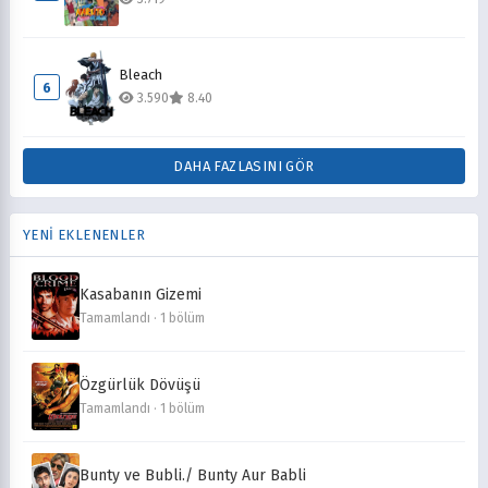
Bleach
6
3.590
8.40
DAHA FAZLASINI GÖR
YENİ EKLENENLER
Kasabanın Gizemi
Tamamlandı · 1 bölüm
Özgürlük Dövüşü
Tamamlandı · 1 bölüm
Bunty ve Bubli./ Bunty Aur Babli