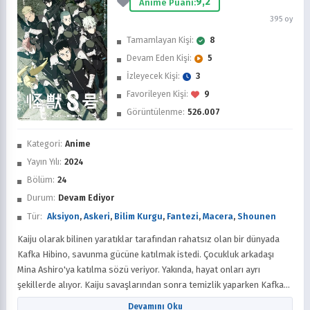
9,2
Anime Puanı:
395 oy
Tamamlayan Kişi:
8
Devam Eden Kişi:
5
İzleyecek Kişi:
3
Favorileyen Kişi:
9
Görüntülenme:
526.007
İzledim
Kategori:
Anime
Favorilere Ekle
Yayın Yılı:
2024
Bölüm:
24
Sonra İzle
Durum:
Devam Ediyor
Tür:
Aksiyon
,
Askeri
,
Bilim Kurgu
,
Fantezi
,
Macera
,
Shounen
Kaiju olarak bilinen yaratıklar tarafından rahatsız olan bir dünyada
Kafka Hibino, savunma gücüne katılmak istedi. Çocukluk arkadaşı
Mina Ashiro'ya katılma sözü veriyor. Yakında, hayat onları ayrı
şekillerde alıyor. Kaiju savaşlarından sonra temizlik yaparken Kafka
Reno Ichikawa ile tanışır. Reno'nun savunma gücüne katılma
Devamını Oku