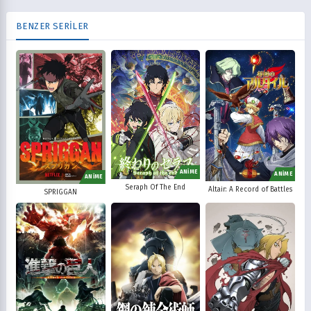
BENZER SERİLER
ANİME
ANİME
ANİME
Seraph Of The End
Altair: A Record of Battles
SPRIGGAN