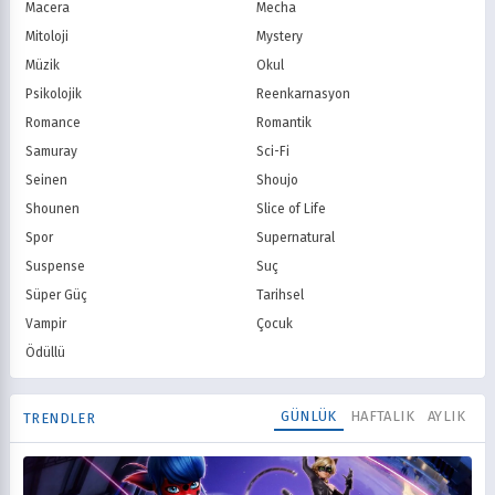
Macera
Mecha
Mitoloji
Mystery
Müzik
Okul
Psikolojik
Reenkarnasyon
Romance
Romantik
Samuray
Sci-Fi
Seinen
Shoujo
Shounen
Slice of Life
Spor
Supernatural
Suspense
Suç
Süper Güç
Tarihsel
Vampir
Çocuk
Ödüllü
GÜNLÜK
HAFTALIK
AYLIK
TRENDLER