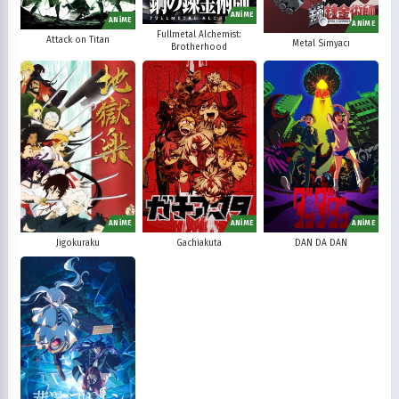
ANİME
ANİME
ANİME
Fullmetal Alchemist:
Attack on Titan
Metal Simyacı
Brotherhood
ANİME
ANİME
ANİME
Jigokuraku
Gachiakuta
DAN DA DAN