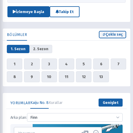
kararlılığı Kafka'nın Mina'ya katılma ve insanlığı koruma vaadini
Rewakens.
İzlemeye Başla
Takip Et
BÖLÜMLER
Çoklu seç
1. Sezon
2. Sezon
1
2
3
4
5
6
7
8
9
10
11
12
13
Kaiju No. 8
Kurallar
Genişlet
YORUMLAR
Arka plan:
Finn