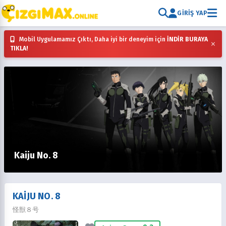
GIRIŞ YAP
Mobil Uygulamamız Çıktı, Daha iyi bir deneyim için
İNDİR BURAYA
×
TIKLA!
Kaiju No. 8
KAIJU NO. 8
怪獣８号