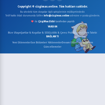
Copyright © cizgimax.online. Tüm hakları saklıdır.
Bu sitedeki tüm dosyalar ilgili sahiplerinin mülkiyetindedir.
Telif hakkı ihlali durumunda lütfen
info@cizgimax.online
adresine e-posta gönderin.
ile
ÇizgiMax Ekibi
tarafından yapıldı
YARDIM
Bize Ulaşın
Şartlar & Koşullar & SSS
Gizlilik & Çerez Politikası
Dizi/Film Talebi
BAĞLANTI
Yeni Eklenenler
Son Bölümleri Yüklenenler
Devam Eden Seriler
Takvim
Güncellemeler