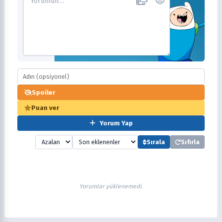
Spoiler
Puan ver
Yorum Yap
Sırala
Sıfırla
Yorumlar yüklenemedi.