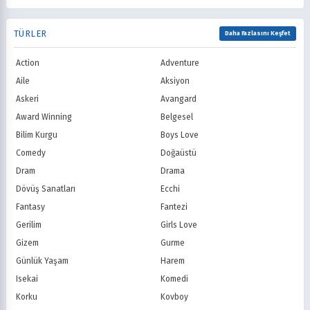
Romance
Romantik
TNT
Comedy Centr
1992
1991
Samuray
Sci-Fi
National Geographic
BBC
1990
1989
TÜRLER
Seinen
Shoujo
Daha Fazlasını Keşfet
ITV
Channel 4
1988
1987
Shounen
Slice of Life
Canal+
Sky
1986
1985
Action
Adventure
Spor
Supernatural
TF1
France TV
1984
1983
Suspense
Suç
Aile
Aksiyon
M6
tvN (Kore)
1982
1981
Süper Güç
Tarihsel
Askeri
Avangard
JTBC (Kore)
KBS (Kore)
1980
Vampir
Çocuk
MBC (Kore)
SBS (Kore)
Award Winning
Belgesel
Ödüllü
Teletoon
YTV
Bilim Kurgu
Boys Love
Treehouse TV
CBC
Comedy
Doğaüstü
PBS Kids
TRT Çocuk
Dram
Drama
Planet Çocuk
Minika Çocuk
Dövüş Sanatları
Ecchi
Minika Go
Show TV
Fantasy
Fantezi
Kanal D
TRT 1
Star TV
ATV
Gerilim
Girls Love
FOX Türkiye
TV8
Gizem
Gurme
BluTV
Exxen
Günlük Yaşam
Harem
Gain
Tabii
Isekai
Komedi
Korku
Kovboy