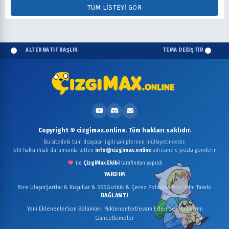
TÜM LISTEYI GÖR
ALTERNATİF BAŞLIK
TEMA DEĞİŞTİR
Copyright © cizgimax.online. Tüm hakları saklıdır.
Bu sitedeki tüm dosyalar ilgili sahiplerinin mülkiyetindedir.
Telif hakkı ihlali durumunda lütfen
info@cizgimax.online
adresine e-posta gönderin.
ile
ÇizgiMax Ekibi
tarafından yapıldı
YARDIM
Bize Ulaşın
Şartlar & Koşullar & SSS
Gizlilik & Çerez Politikası
Dizi/Film Talebi
BAĞLANTI
Yeni Eklenenler
Son Bölümleri Yüklenenler
Devam Eden Seriler
Takvim
Güncellemeler