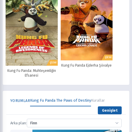
ÇİZGİ
ÇİZGİ
Kung Fu Panda Ejderha Şövalye
Kung Fu Panda: Muhteşemliğin
Efsanesi
Kung Fu Panda The Paws of Destiny
Kurallar
YORUMLAR
Genişlet
Arka plan:
Finn