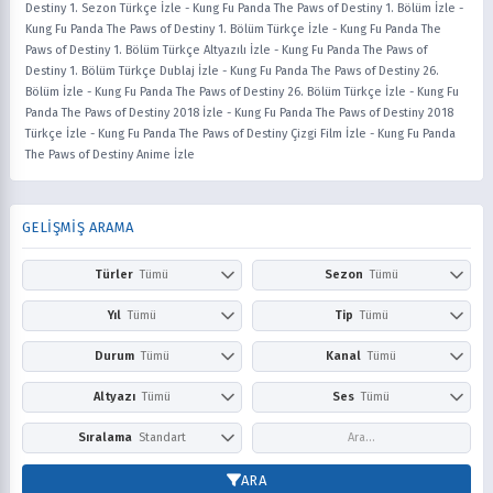
Destiny 1. Sezon Türkçe İzle
-
Kung Fu Panda The Paws of Destiny 1. Bölüm İzle
-
Kung Fu Panda The Paws of Destiny 1. Bölüm Türkçe İzle
-
Kung Fu Panda The
Paws of Destiny 1. Bölüm Türkçe Altyazılı İzle
-
Kung Fu Panda The Paws of
Destiny 1. Bölüm Türkçe Dublaj İzle
-
Kung Fu Panda The Paws of Destiny 26.
Bölüm İzle
-
Kung Fu Panda The Paws of Destiny 26. Bölüm Türkçe İzle
-
Kung Fu
Panda The Paws of Destiny 2018 İzle
-
Kung Fu Panda The Paws of Destiny 2018
Türkçe İzle
-
Kung Fu Panda The Paws of Destiny Çizgi Film İzle
-
Kung Fu Panda
The Paws of Destiny Anime İzle
GELİŞMİŞ ARAMA
Türler
Tümü
Sezon
Tümü
Action
Adventure
Kış
İlkbahar
Yıl
Tümü
Tip
Tümü
Aile
Aksiyon
Yaz
Sonbahar
2026
2025
Anime
Çizgi Film
Durum
Tümü
Kanal
Tümü
Askeri
Avangard
2024
2023
Dizi
Film
Award Winning
Belgesel
Devam Ediyor
Tamamlandı
Netflix
Prime Video
Altyazı
Tümü
Ses
Tümü
2022
2021
Bilim Kurgu
Boys Love
Disney+
HBO Max / Ma
2020
2019
Comedy
Doğaüstü
Altyazısız
Türkçe
Altyazılı
Dublaj
Sıralama
Standart
Hulu
Apple TV+
2018
2017
Dram
Drama
Paramount+
Peacock
2016
2015
Puana Göre
En Yeni
ARA
Dövüş Sanatları
Ecchi
Crunchyroll
YouTube