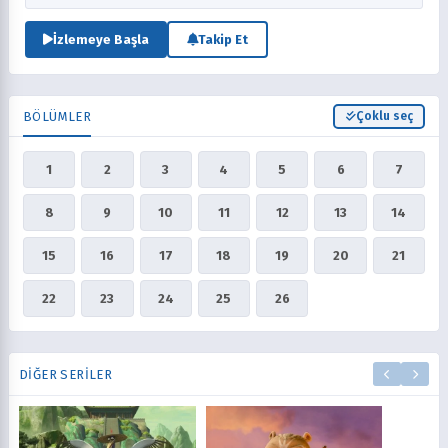
olurlar!
İzlemeye Başla
Takip Et
BÖLÜMLER
Çoklu seç
1
2
3
4
5
6
7
8
9
10
11
12
13
14
15
16
17
18
19
20
21
22
23
24
25
26
DIĞER SERILER