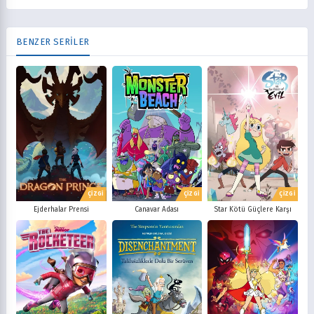
BENZER SERİLER
ÇİZGİ
ÇİZGİ
ÇİZGİ
Ejderhalar Prensi
Canavar Adası
Star Kötü Güçlere Karşı