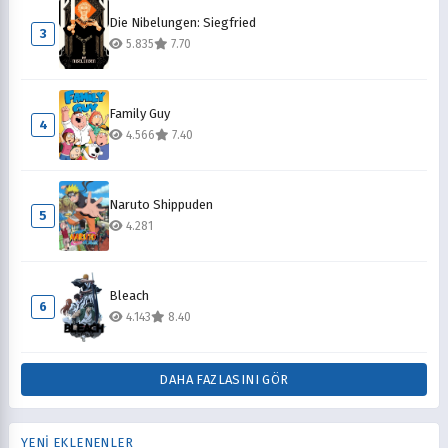
Die Nibelungen: Siegfried
3
5.835
7.70
Family Guy
4
4.566
7.40
Naruto Shippuden
5
4.281
Bleach
6
4.143
8.40
DAHA FAZLASINI GÖR
YENİ EKLENENLER