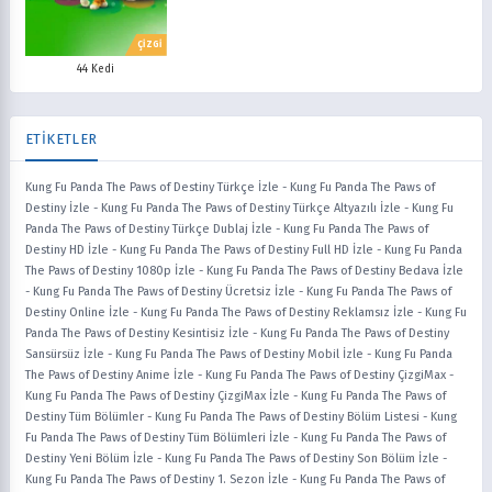
ÇİZGİ
44 Kedi
ETİKETLER
Kung Fu Panda The Paws of Destiny Türkçe İzle
-
Kung Fu Panda The Paws of
Destiny İzle
-
Kung Fu Panda The Paws of Destiny Türkçe Altyazılı İzle
-
Kung Fu
Panda The Paws of Destiny Türkçe Dublaj İzle
-
Kung Fu Panda The Paws of
Destiny HD İzle
-
Kung Fu Panda The Paws of Destiny Full HD İzle
-
Kung Fu Panda
The Paws of Destiny 1080p İzle
-
Kung Fu Panda The Paws of Destiny Bedava İzle
-
Kung Fu Panda The Paws of Destiny Ücretsiz İzle
-
Kung Fu Panda The Paws of
Destiny Online İzle
-
Kung Fu Panda The Paws of Destiny Reklamsız İzle
-
Kung Fu
Panda The Paws of Destiny Kesintisiz İzle
-
Kung Fu Panda The Paws of Destiny
Sansürsüz İzle
-
Kung Fu Panda The Paws of Destiny Mobil İzle
-
Kung Fu Panda
The Paws of Destiny Anime İzle
-
Kung Fu Panda The Paws of Destiny ÇizgiMax
-
Kung Fu Panda The Paws of Destiny ÇizgiMax İzle
-
Kung Fu Panda The Paws of
Destiny Tüm Bölümler
-
Kung Fu Panda The Paws of Destiny Bölüm Listesi
-
Kung
Fu Panda The Paws of Destiny Tüm Bölümleri İzle
-
Kung Fu Panda The Paws of
Destiny Yeni Bölüm İzle
-
Kung Fu Panda The Paws of Destiny Son Bölüm İzle
-
Kung Fu Panda The Paws of Destiny 1. Sezon İzle
-
Kung Fu Panda The Paws of