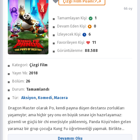
7,3
Çizgi Film Puanı:
66 oy
Tamamlayan Kişi:
1
Devam Eden Kişi:
0
İzleyecek Kişi:
6
Favorileyen Kişi:
11
Görüntülenme:
88.588
İzledim
Kategori:
Çizgi Film
Favorilere Ekle
Yayın Yılı:
2018
Bölüm:
26
Sonra İzle
Durum:
Tamamlandı
Tür:
Aksiyon
,
Komedi
,
Macera
Dragon Master olarak Po, kendi payına düşen destansı zorlukları
yaşamıştır; ama hiçbir şey onu en büyük sınavı için hazırlayamaz:
gizemli ve güçlü bir chi enerjisiyle yüklenmiş, Panda Köyü'nden gelen
yaramaz bir grup çocuğa Kung Fu öğretmenliği yapmak. Birlikte
muhteşem maceralara atılır, vahşi kötülerle savaşır ve efsane
Devamını Oku