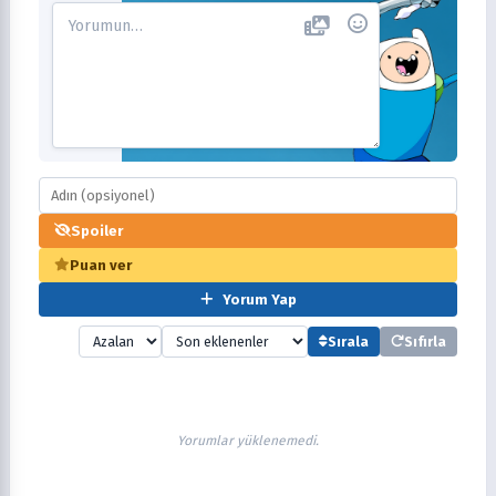
Spoiler
Puan ver
Yorum Yap
Sırala
Sıfırla
Yorumlar yüklenemedi.