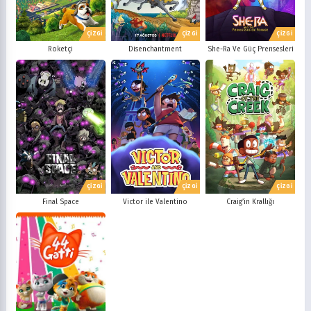
ÇİZGİ
ÇİZGİ
ÇİZGİ
Roketçi
Disenchantment
She-Ra Ve Güç Prensesleri
ÇİZGİ
ÇİZGİ
ÇİZGİ
Final Space
Victor ile Valentino
Craig’in Krallığı