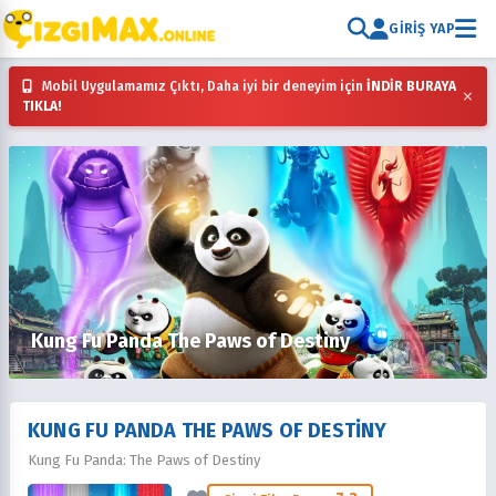
GIRIŞ YAP
Mobil Uygulamamız Çıktı, Daha iyi bir deneyim için
İNDİR BURAYA
×
TIKLA!
Kung Fu Panda The Paws of Destiny
KUNG FU PANDA THE PAWS OF DESTINY
Kung Fu Panda: The Paws of Destiny