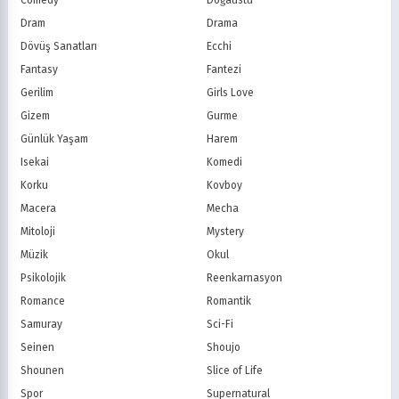
PBS Kids
TRT Çocuk
Dram
Drama
Planet Çocuk
Minika Çocuk
Dövüş Sanatları
Ecchi
Minika Go
Show TV
Fantasy
Fantezi
Kanal D
TRT 1
Star TV
ATV
Gerilim
Girls Love
FOX Türkiye
TV8
Gizem
Gurme
BluTV
Exxen
Günlük Yaşam
Harem
Gain
Tabii
Isekai
Komedi
Korku
Kovboy
Macera
Mecha
Mitoloji
Mystery
Müzik
Okul
Psikolojik
Reenkarnasyon
Romance
Romantik
Samuray
Sci-Fi
Seinen
Shoujo
Shounen
Slice of Life
Spor
Supernatural