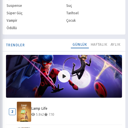
Suspense
Suç
Süper Güç
Tarihsel
Vampir
Çocuk
Ödüllü
GÜNLÜK
HAFTALIK
AYLIK
TRENDLER
Mucize Uğur Böceği ile Kara Kedi
1
Lamp Life
10.054
8.10
2
5.842
7.10