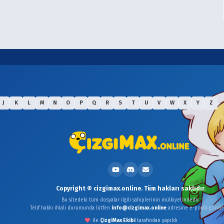
J
K
L
M
N
O
P
Q
R
S
T
U
V
W
X
Y
Z
Copyright © cizgimax.online. Tüm hakları saklıdır.
Bu sitedeki tüm dosyalar ilgili sahiplerinin mülkiyetindedir.
Telif hakkı ihlali durumunda lütfen
info@cizgimax.online
adresine e-posta gönder
ile
ÇizgiMax Ekibi
tarafından yapıldı