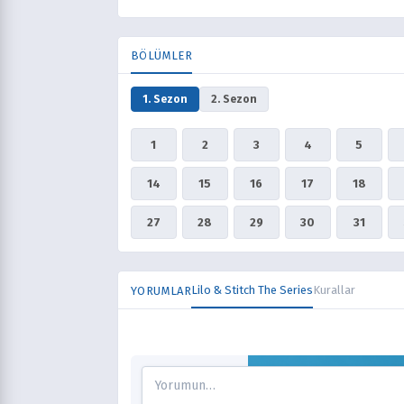
BÖLÜMLER
1. Sezon
2. Sezon
1
2
3
4
5
14
15
16
17
18
27
28
29
30
31
Lilo & Stitch The Series
Kurallar
YORUMLAR