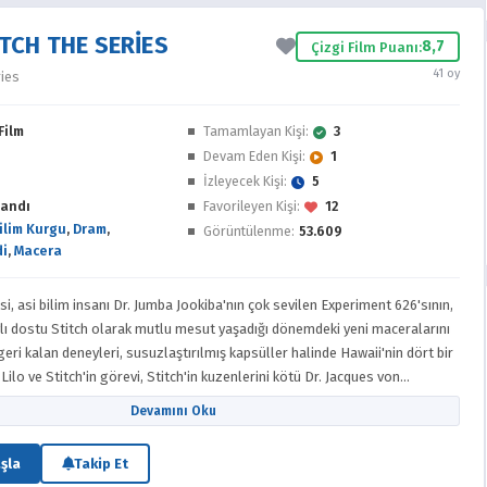
ITCH THE SERIES
8,7
Çizgi Film Puanı:
41 oy
ries
Film
Tamamlayan Kişi:
3
Devam Eden Kişi:
1
İzleyecek Kişi:
5
andı
Favorileyen Kişi:
12
ilim Kurgu
,
Dram
,
Görüntülenme:
53.609
i
,
Macera
i, asi bilim insanı Dr. Jumba Jookiba'nın çok sevilen Experiment 626'sının,
ylı dostu Stitch olarak mutlu mesut yaşadığı dönemdeki yeni maceralarını
geri kalan deneyleri, susuzlaştırılmış kapsüller halinde Hawaii'nin dört bir
 Lilo ve Stitch'in görevi, Stitch'in kuzenlerini kötü Dr. Jacques von
ine geçmeden yakalamaktır!
Devamını Oku
şla
Takip Et