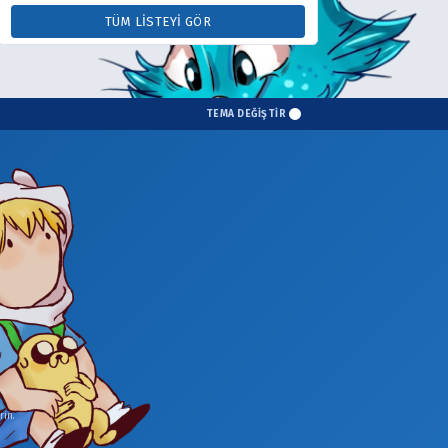
TÜM LISTEYI GÖR
TEMA DEĞİŞTİR
in.