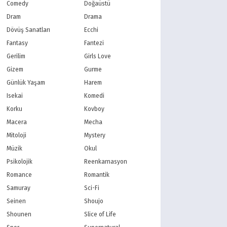
PBS Kids
TRT Çocuk
Comedy
Doğaüstü
Planet Çocuk
Minika Çocuk
Dram
Drama
Minika Go
Show TV
Dövüş Sanatları
Ecchi
Kanal D
TRT 1
Fantasy
Fantezi
Star TV
ATV
Gerilim
Girls Love
FOX Türkiye
TV8
Gizem
Gurme
BluTV
Exxen
Gain
Tabii
Günlük Yaşam
Harem
Isekai
Komedi
Korku
Kovboy
Macera
Mecha
Mitoloji
Mystery
Müzik
Okul
Psikolojik
Reenkarnasyon
Romance
Romantik
Samuray
Sci-Fi
Seinen
Shoujo
Shounen
Slice of Life