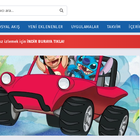
SYAL AKIŞ
YENI EKLENENLER
UYGULAMALAR
TAKVIM
İÇERI
z izlemek için
İNDİR BURAYA TIKLA!