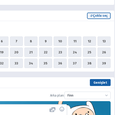
Çoklu seç
6
7
8
9
10
11
12
13
19
20
21
22
23
24
25
26
32
33
34
35
36
37
38
39
Genişlet
Arka plan:
Finn