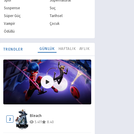
Spor
Supernatural
Suspense
Suç
Süper Güç
Tarihsel
Vampir
Çocuk
Ödüllü
GÜNLÜK
HAFTALIK
AYLIK
TRENDLER
Mucize Uğur Böceği ile Kara Kedi
1
Bleach
13.998
8.10
2
5.411
8.40