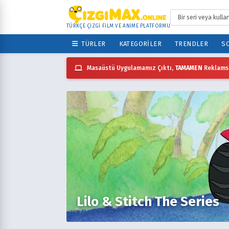
TÜRKÇE ÇİZGİ FİLM VE ANİME PLATFORMU
TÜRLER
KATEGORILER
TRENDLER
SO
Masaüstü Uygulamamız Çıktı,
TAMAMEN
Reklamsı
Lilo & Stitch The Series