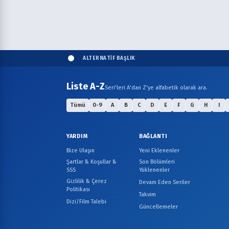
ALTERNATİF BAŞLIK
Liste A-Z
Seri'leri A'dan Z'ye alfabetik olarak ara.
Tümü
0-9
A
B
C
D
E
F
G
H
I
YARDIM
BAĞLANTI
Bize Ulaşın
Yeni Eklenenler
Şartlar & Koşullar &
Son Bölümleri
SSS
Yüklenenler
Gizlilik & Çerez
Devam Eden Seriler
Politikası
Takvim
Dizi/Film Talebi
Güncellemeler