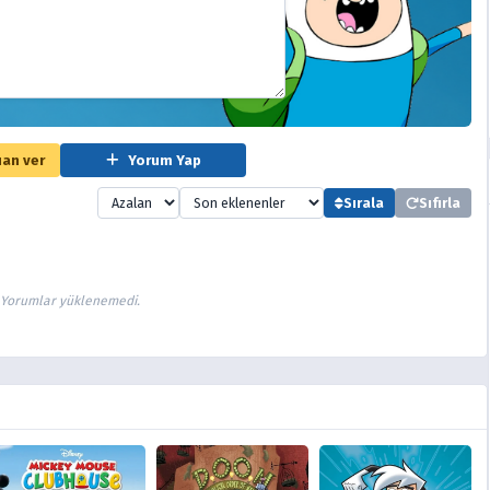
an ver
Yorum Yap
Sırala
Sıfırla
Yorumlar yüklenemedi.