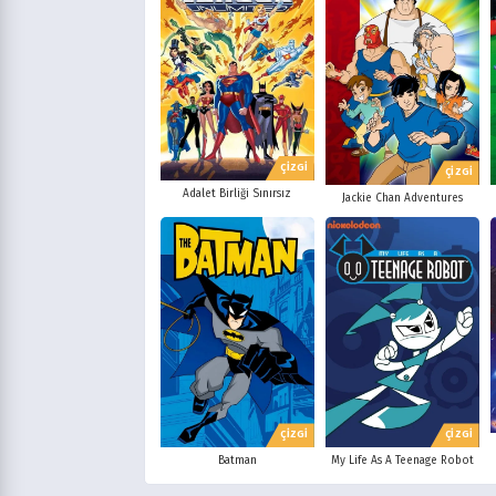
ÇİZGİ
ÇİZGİ
Adalet Birliği Sınırsız
Jackie Chan Adventures
ÇİZGİ
ÇİZGİ
Batman
My Life As A Teenage Robot