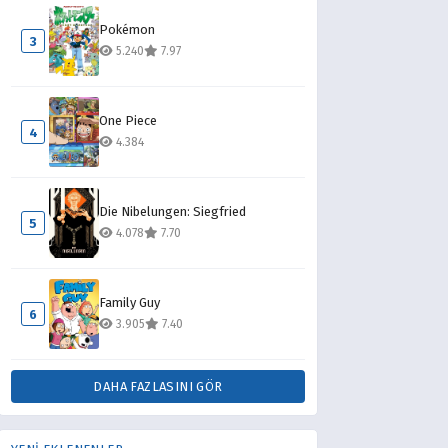
Pokémon
3
5.240
7.97
One Piece
4
4.384
Die Nibelungen: Siegfried
5
4.078
7.70
Family Guy
6
3.905
7.40
DAHA FAZLASINI GÖR