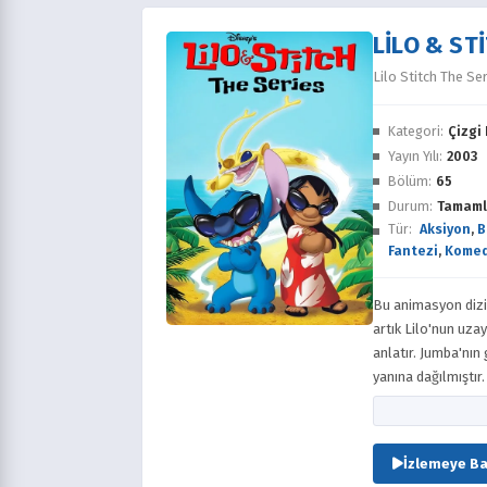
LILO & ST
Lilo Stitch The Se
Kategori:
Çizgi 
Yayın Yılı:
2003
Bölüm:
65
Durum:
Tamaml
Tür:
Aksiyon
,
B
Fantezi
,
Komed
Bu animasyon dizis
artık Lilo'nun uza
anlatır. Jumba'nın 
yanına dağılmıştır.
Hamsterviel'in el
İzlemeye Ba