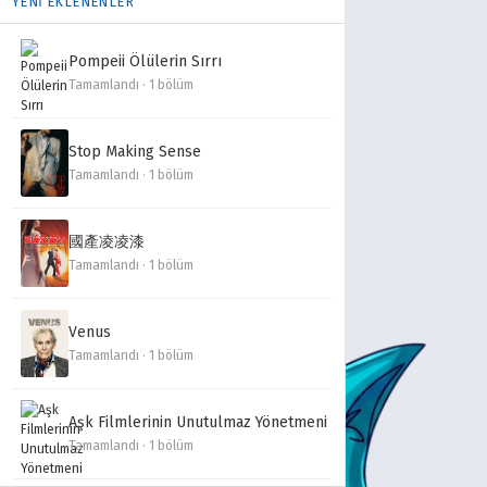
YENİ EKLENENLER
Pompeii Ölülerin Sırrı
Tamamlandı · 1 bölüm
Stop Making Sense
Tamamlandı · 1 bölüm
國產凌凌漆
Tamamlandı · 1 bölüm
Venus
Tamamlandı · 1 bölüm
Aşk Filmlerinin Unutulmaz Yönetmeni
Tamamlandı · 1 bölüm