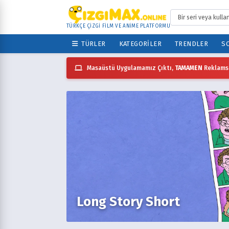
TÜRKÇE ÇİZGİ FİLM VE ANİME PLATFORMU
TÜRLER
KATEGORILER
TRENDLER
SO
Masaüstü Uygulamamız Çıktı,
TAMAMEN
Reklamsı
Long Story Short