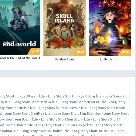
ÇİZGİ
ÇİZGİ
ÇİZGİ
Carol & the End of the World
Kafatası Adası
Little Demon
ory Short Türkçe Altyazılı İzle
-
Long Story Short Türkçe Dublaj İzle
-
Long Story Short
0p İzle
-
Long Story Short Bedava İzle
-
Long Story Short Ücretsiz İzle
-
Long Story
ory Short Kesintisiz İzle
-
Long Story Short Sansürsüz İzle
-
Long Story Short Mobil
x
-
Long Story Short ÇizgiMax İzle
-
Long Story Short Tüm Bölümler
-
Long Story Short
ory Short Yeni Bölüm İzle
-
Long Story Short Son Bölüm İzle
-
Long Story Short 1.
ry Short 1. Bölüm İzle
-
Long Story Short 1. Bölüm Türkçe İzle
-
Long Story Short 1.
e Dublaj İzle
-
Long Story Short 10. Bölüm İzle
-
Long Story Short 10. Bölüm Türkçe