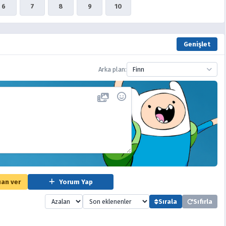
6
7
8
9
10
Genişlet
Arka plan:
Finn
an ver
Yorum Yap
Sırala
Sıfırla