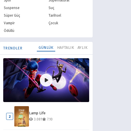
Spor
Supernatural
Suspense
Suç
Süper Güç
Tarihsel
Vampir
Çocuk
Ödüllü
GÜNLÜK
HAFTALIK
AYLIK
TRENDLER
Mucize Uğur Böceği ile Kara Kedi
1
Lamp Life
6.310
8.10
2
3.081
7.10