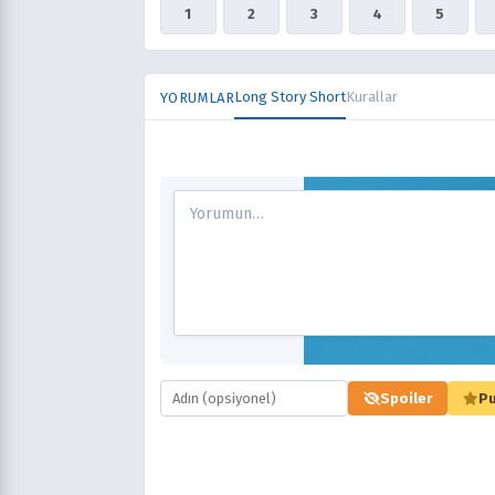
1
2
3
4
5
Long Story Short
Kurallar
YORUMLAR
Spoiler
Pu