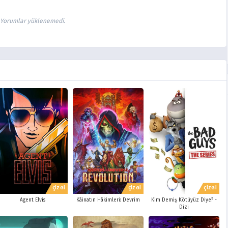
Yorumlar yüklenemedi.
ÇİZGİ
ÇİZGİ
ÇİZGİ
Agent Elvis
Kâinatın Hâkimleri: Devrim
Kim Demiş Kötüyüz Diye? -
Dizi