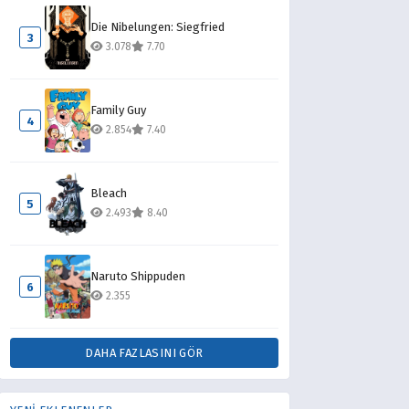
Die Nibelungen: Siegfried
3
3.078
7.70
Family Guy
4
2.854
7.40
Bleach
5
2.493
8.40
Naruto Shippuden
6
2.355
DAHA FAZLASINI GÖR