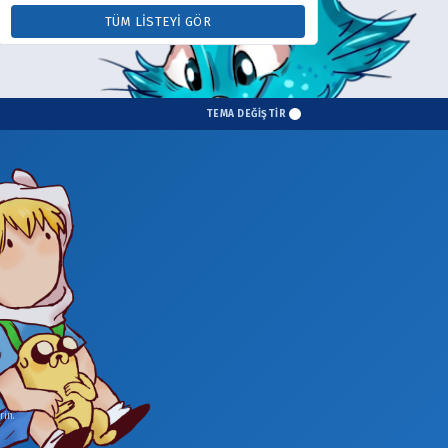
TÜM LISTEYI GÖR
TEMA DEĞİŞTİR
in.