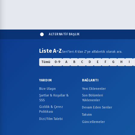
ALTERNATİF BAŞLIK
Liste A-Z
Seri'leri A'dan Z'ye alfabetik olarak ara.
Tümü
0-9
A
B
C
D
E
F
G
H
I
YARDIM
BAĞLANTI
Bize Ulaşın
Yeni Eklenenler
Şartlar & Koşullar &
Son Bölümleri
SSS
Yüklenenler
Gizlilik & Çerez
Devam Eden Seriler
Politikası
Takvim
Dizi/Film Talebi
Güncellemeler