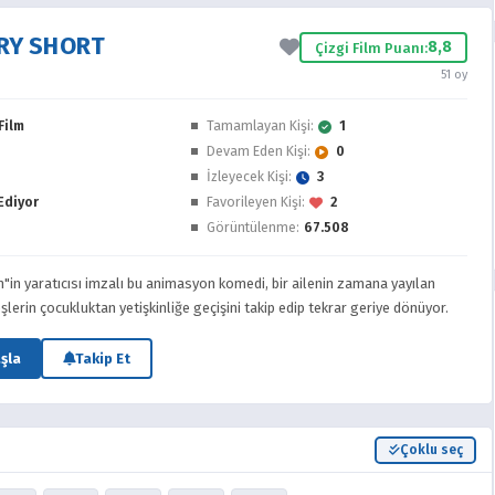
RY SHORT
8,8
Çizgi Film Puanı:
51 oy
Film
Tamamlayan Kişi:
1
Devam Eden Kişi:
0
İzleyecek Kişi:
3
Ediyor
Favorileyen Kişi:
2
Görüntülenme:
67.508
in yaratıcısı imzalı bu animasyon komedi, bir ailenin zamana yayılan
lerin çocukluktan yetişkinliğe geçişini takip edip tekrar geriye dönüyor.
şla
Takip Et
Çoklu seç