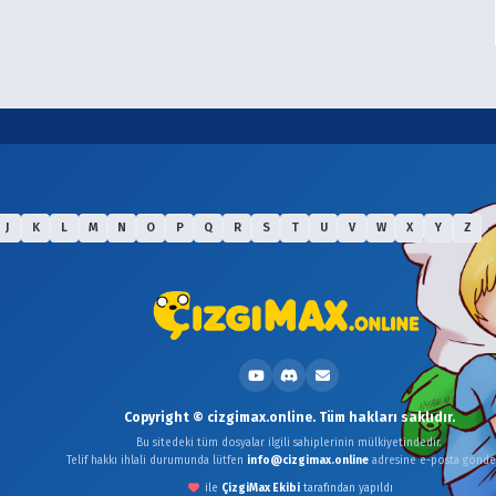
J
K
L
M
N
O
P
Q
R
S
T
U
V
W
X
Y
Z
Copyright © cizgimax.online. Tüm hakları saklıdır.
Bu sitedeki tüm dosyalar ilgili sahiplerinin mülkiyetindedir.
Telif hakkı ihlali durumunda lütfen
info@cizgimax.online
adresine e-posta gönder
ile
ÇizgiMax Ekibi
tarafından yapıldı