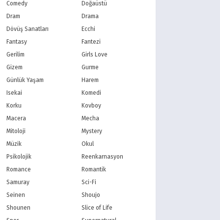
PBS Kids
TRT Çocuk
Comedy
Doğaüstü
Planet Çocuk
Minika Çocuk
Dram
Drama
Minika Go
Show TV
Dövüş Sanatları
Ecchi
Kanal D
TRT 1
Fantasy
Fantezi
Star TV
ATV
Gerilim
Girls Love
FOX Türkiye
TV8
Gizem
Gurme
BluTV
Exxen
Gain
Tabii
Günlük Yaşam
Harem
Isekai
Komedi
Korku
Kovboy
Macera
Mecha
Mitoloji
Mystery
Müzik
Okul
Psikolojik
Reenkarnasyon
Romance
Romantik
Samuray
Sci-Fi
Seinen
Shoujo
Shounen
Slice of Life