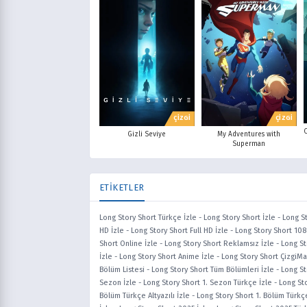
ÇİZGİ
ÇİZGİ
Gizli Seviye
My Adventures with
Superman
ETİKETLER
Long Story Short Türkçe İzle
-
Long Story Short İzle
-
Long St
HD İzle
-
Long Story Short Full HD İzle
-
Long Story Short 108
Short Online İzle
-
Long Story Short Reklamsız İzle
-
Long St
İzle
-
Long Story Short Anime İzle
-
Long Story Short ÇizgiMa
Bölüm Listesi
-
Long Story Short Tüm Bölümleri İzle
-
Long St
Sezon İzle
-
Long Story Short 1. Sezon Türkçe İzle
-
Long Sto
Bölüm Türkçe Altyazılı İzle
-
Long Story Short 1. Bölüm Türkç