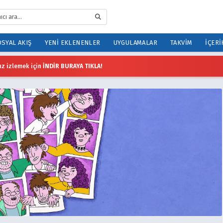
SYAL AKIŞ
YENI EKLENENLER
UYGULAMALAR
TAKVIM
İÇERI
z izlemek için
İNDİR BURAYA TIKLA!