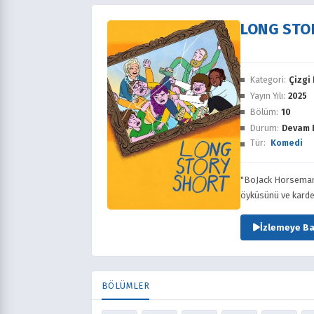
LONG STO
Kategori:
Çizgi 
Yayın Yılı:
2025
Bölüm:
10
Durum:
Devam 
Tür:
Komedi
"BoJack Horseman"
öyküsünü ve kardeş
İzlemeye Ba
BÖLÜMLER