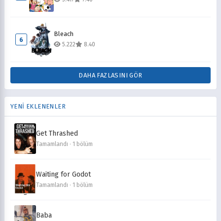
Bleach
6
5.222
8.40
DAHA FAZLASINI GÖR
YENİ EKLENENLER
Get Thrashed
Tamamlandı · 1 bölüm
Waiting for Godot
Tamamlandı · 1 bölüm
Baba