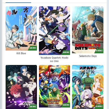
ANİME
ANİME
ANİME
Kill Blue
Sakamoto Days
Yozakura Quartet: Hoshi
no Umi
ANİME
ANİME
ANİME