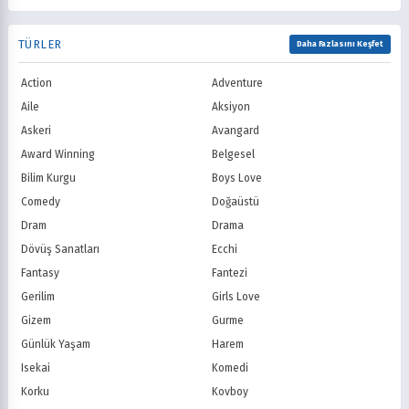
Romance
Romantik
TNT
Comedy Centr
1992
1991
Samuray
Sci-Fi
National Geographic
BBC
1990
1989
TÜRLER
Seinen
Shoujo
Daha Fazlasını Keşfet
ITV
Channel 4
1988
1987
Shounen
Slice of Life
Canal+
Sky
1986
1985
Action
Adventure
Spor
Supernatural
TF1
France TV
1984
1983
Suspense
Suç
Aile
Aksiyon
M6
tvN (Kore)
1982
1981
Süper Güç
Tarihsel
Askeri
Avangard
JTBC (Kore)
KBS (Kore)
1980
Vampir
Çocuk
MBC (Kore)
SBS (Kore)
Award Winning
Belgesel
Ödüllü
Teletoon
YTV
Bilim Kurgu
Boys Love
Treehouse TV
CBC
Comedy
Doğaüstü
PBS Kids
TRT Çocuk
Dram
Drama
Planet Çocuk
Minika Çocuk
Dövüş Sanatları
Ecchi
Minika Go
Show TV
Fantasy
Fantezi
Kanal D
TRT 1
Star TV
ATV
Gerilim
Girls Love
FOX Türkiye
TV8
Gizem
Gurme
BluTV
Exxen
Günlük Yaşam
Harem
Gain
Tabii
Isekai
Komedi
Korku
Kovboy