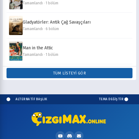
Tamamlandı · 1 bölüm
Gladyatörler: Antik Çağ Savaşçıları
Tamamlandı · 6 bölüm
Man in the Attic
Tamamlandı · 1 bölüm
TÜM LISTEYI GÖR
ALTERNATİF BAŞLIK
TEMA DEĞİŞTİR