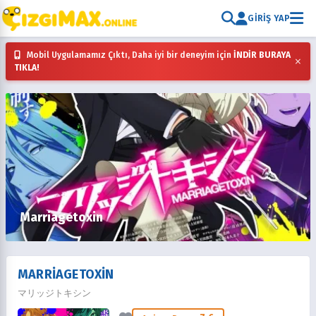
GIRIŞ YAP
Mobil Uygulamamız Çıktı, Daha iyi bir deneyim için
İNDİR BURAYA
×
TIKLA!
Marriagetoxin
MARRIAGETOXIN
マリッジトキシン