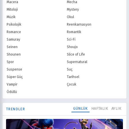
Macera
Mecha
Mitoloji
Mystery
Müzik
Okul
Psikolojik
Reenkarnasyon
Romance
Romantik
Samuray
Sci-Fi
Seinen
Shoujo
Shounen
Slice of Life
Spor
Supernatural
Suspense
Suç
Süper Güç
Tarihsel
Vampir
Çocuk
Ödüllü
GÜNLÜK
HAFTALIK
AYLIK
TRENDLER