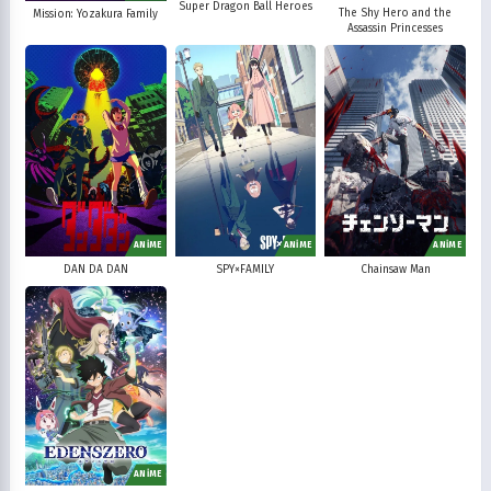
Super Dragon Ball Heroes
The Shy Hero and the
Mission: Yozakura Family
Assassin Princesses
ANİME
ANİME
ANİME
DAN DA DAN
SPY×FAMILY
Chainsaw Man
ANİME