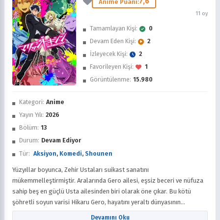
7,6
Anime Puanı:
11 oy
Tamamlayan Kişi:
0
Devam Eden Kişi:
2
İzleyecek Kişi:
2
Favorileyen Kişi:
1
Görüntülenme:
15.980
İzledim
Kategori:
Anime
Favorilere Ekle
Yayın Yılı:
2026
Bölüm:
13
Sonra İzle
Durum:
Devam Ediyor
Tür:
Aksiyon
,
Komedi
,
Shounen
Yüzyıllar boyunca, Zehir Ustaları suikast sanatını
mükemmelleştirmiştir. Aralarında Gero ailesi, eşsiz beceri ve nüfuza
sahip beş en güçlü Usta ailesinden biri olarak öne çıkar. Bu kötü
şöhretli soyun varisi Hikaru Gero, hayatını yeraltı dünyasının
derinliklerinde, aşk ve evlilikten uzakta geçirmiştir. Ancak Zehir Ustası
Devamını Oku