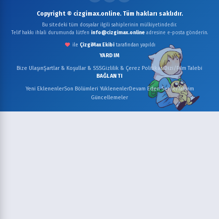
Copyright © cizgimax.online. Tüm hakları saklıdır.
Bu sitedeki tüm dosyalar ilgili sahiplerinin mülkiyetindedir.
Telif hakkı ihlali durumunda lütfen
info@cizgimax.online
adresine e-posta gönderin.
ile
ÇizgiMax Ekibi
tarafından yapıldı
YARDIM
Bize Ulaşın
Şartlar & Koşullar & SSS
Gizlilik & Çerez Politikası
Dizi/Film Talebi
BAĞLANTI
Yeni Eklenenler
Son Bölümleri Yüklenenler
Devam Eden Seriler
Takvim
Güncellemeler