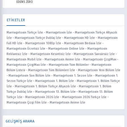
EDENS ZERO
ETİKETLER
Marriagetoxin Türkçe İzle
-
Marriagetoxin İzle
-
Marriagetoxin Türkçe Altyazılı
İzle
-
Marriagetoxin Türkçe Dublaj İzle
-
Marriagetoxin HD İzle
-
Marriagetoxin
Full HD İzle
-
Marriagetoxin 1080p İzle
-
Marriagetoxin Bedava İzle
-
Marriagetoxin Ücretsiz İzle
-
Marriagetoxin Online İzle
-
Marriagetoxin
Reklamsız İzle
-
Marriagetoxin Kesintisiz İzle
-
Marriagetoxin Sansürsüz İzle
-
Marriagetoxin Mobil İzle
-
Marriagetoxin Anime İzle
-
Marriagetoxin ÇizgiMax
-
Marriagetoxin ÇizgiMax İzle
-
Marriagetoxin Tüm Bölümler
-
Marriagetoxin
Bölüm Listesi
-
Marriagetoxin Tüm Bölümleri İzle
-
Marriagetoxin Yeni Bölüm İzle
-
Marriagetoxin Son Bölüm İzle
-
Marriagetoxin 1. Sezon İzle
-
Marriagetoxin 1.
Sezon Türkçe İzle
-
Marriagetoxin 1. Bölüm İzle
-
Marriagetoxin 1. Bölüm Türkçe
İzle
-
Marriagetoxin 1. Bölüm Türkçe Altyazılı İzle
-
Marriagetoxin 1. Bölüm
Türkçe Dublaj İzle
-
Marriagetoxin 13. Bölüm İzle
-
Marriagetoxin 13. Bölüm
Türkçe İzle
-
Marriagetoxin 2026 İzle
-
Marriagetoxin 2026 Türkçe İzle
-
Marriagetoxin Çizgi Film İzle
-
Marriagetoxin Anime İzle
GELİŞMİŞ ARAMA