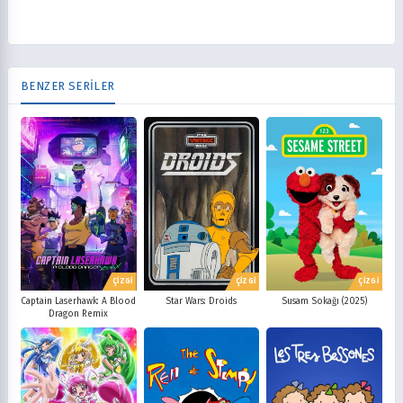
BENZER SERİLER
ÇİZGİ
ÇİZGİ
ÇİZGİ
Captain Laserhawk: A Blood
Star Wars: Droids
Susam Sokağı (2025)
Dragon Remix