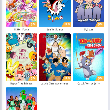
ÇİZGİ
ÇİZGİ
ÇİZGİ
Glitter Force
Ren Ve Stimpy
Üçüzler
ÇİZGİ
ÇİZGİ
ÇİZGİ
Happy Tree Friends
Jackie Chan Adventures
Çocuk Tom ve Jerry