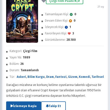
8,0
Çizgi Film Puanı:
21 oy
Tamamlayan Kişi:
0
Devam Eden Kişi:
0
İzleyecek Kişi:
1
Favorileyen Kişi:
3
Görüntülenme:
28.180
İzledim
Kategori:
Çizgi Film
Favorilere Ekle
Yayın Yılı:
1989
Bölüm:
26
Sonra İzle
Durum:
Tamamlandı
Tür:
Askeri
,
Bilim Kurgu
,
Dram
,
Fantezi
,
Gizem
,
Komedi
,
Tarihsel
Darağacı mizahına ve korkunç kelime oyunlarına takıntılı uğursuz bir
gulyabani olan efsanevi Crypt Keeper tarafından sunulan 1950'lerin
ürkütücü E.C. çizgi romanlarına dayanan korku hikayeleri.
İzlemeye Başla
Takip Et