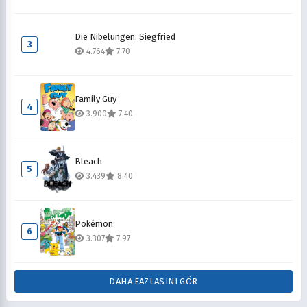
Die Nibelungen: Siegfried
3
4.764
7.70
Family Guy
4
3.900
7.40
Bleach
5
3.439
8.40
Pokémon
6
3.307
7.97
DAHA FAZLASINI GÖR