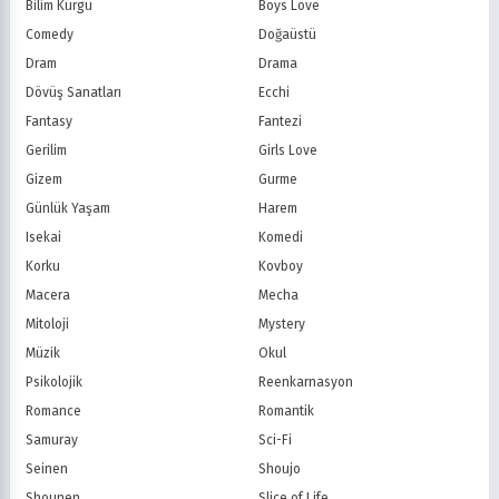
Bilim Kurgu
Boys Love
Treehouse TV
CBC
Comedy
Doğaüstü
PBS Kids
TRT Çocuk
Dram
Drama
Planet Çocuk
Minika Çocuk
Dövüş Sanatları
Ecchi
Minika Go
Show TV
Fantasy
Fantezi
Kanal D
TRT 1
Star TV
ATV
Gerilim
Girls Love
FOX Türkiye
TV8
Gizem
Gurme
BluTV
Exxen
Günlük Yaşam
Harem
Gain
Tabii
Isekai
Komedi
Korku
Kovboy
Macera
Mecha
Mitoloji
Mystery
Müzik
Okul
Psikolojik
Reenkarnasyon
Romance
Romantik
Samuray
Sci-Fi
Seinen
Shoujo
Shounen
Slice of Life