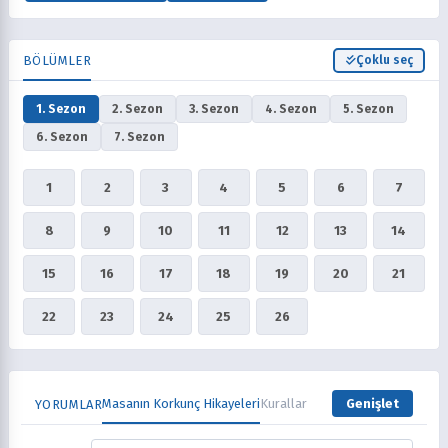
BÖLÜMLER
Çoklu seç
1. Sezon
2. Sezon
3. Sezon
4. Sezon
5. Sezon
6. Sezon
7. Sezon
1
2
3
4
5
6
7
8
9
10
11
12
13
14
15
16
17
18
19
20
21
22
23
24
25
26
Masanın Korkunç Hikayeleri
Kurallar
Genişlet
YORUMLAR