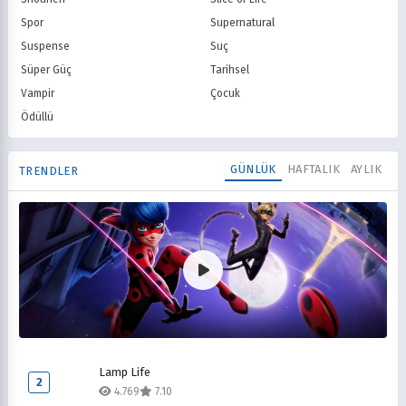
Spor
Supernatural
Suspense
Suç
Süper Güç
Tarihsel
Vampir
Çocuk
Ödüllü
GÜNLÜK
HAFTALIK
AYLIK
TRENDLER
Mucize Uğur Böceği ile Kara Kedi
1
Lamp Life
8.967
8.10
2
4.769
7.10