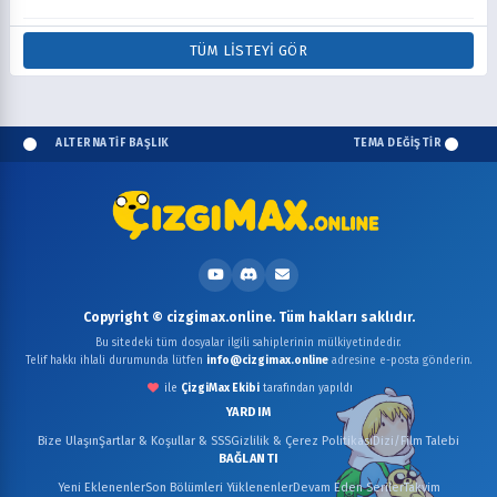
TÜM LISTEYI GÖR
ALTERNATİF BAŞLIK
TEMA DEĞİŞTİR
Copyright © cizgimax.online. Tüm hakları saklıdır.
Bu sitedeki tüm dosyalar ilgili sahiplerinin mülkiyetindedir.
Telif hakkı ihlali durumunda lütfen
info@cizgimax.online
adresine e-posta gönderin.
ile
ÇizgiMax Ekibi
tarafından yapıldı
YARDIM
Bize Ulaşın
Şartlar & Koşullar & SSS
Gizlilik & Çerez Politikası
Dizi/Film Talebi
BAĞLANTI
Yeni Eklenenler
Son Bölümleri Yüklenenler
Devam Eden Seriler
Takvim