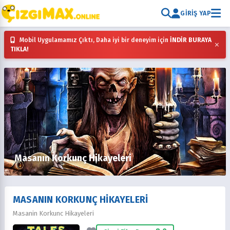
GIRIŞ YAP
Mobil Uygulamamız Çıktı, Daha iyi bir deneyim için
İNDİR BURAYA
×
TIKLA!
Masanın Korkunç Hikayeleri
MASANIN KORKUNÇ HIKAYELERI
Masanin Korkunc Hikayeleri