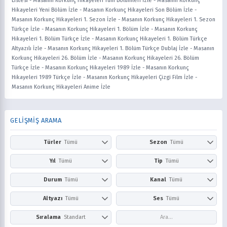
Listesi
-
Masanın Korkunç Hikayeleri Tüm Bölümleri İzle
-
Masanın Korkunç
Hikayeleri Yeni Bölüm İzle
-
Masanın Korkunç Hikayeleri Son Bölüm İzle
-
Masanın Korkunç Hikayeleri 1. Sezon İzle
-
Masanın Korkunç Hikayeleri 1. Sezon
Türkçe İzle
-
Masanın Korkunç Hikayeleri 1. Bölüm İzle
-
Masanın Korkunç
Hikayeleri 1. Bölüm Türkçe İzle
-
Masanın Korkunç Hikayeleri 1. Bölüm Türkçe
Altyazılı İzle
-
Masanın Korkunç Hikayeleri 1. Bölüm Türkçe Dublaj İzle
-
Masanın
Korkunç Hikayeleri 26. Bölüm İzle
-
Masanın Korkunç Hikayeleri 26. Bölüm
Türkçe İzle
-
Masanın Korkunç Hikayeleri 1989 İzle
-
Masanın Korkunç
Hikayeleri 1989 Türkçe İzle
-
Masanın Korkunç Hikayeleri Çizgi Film İzle
-
Masanın Korkunç Hikayeleri Anime İzle
GELİŞMİŞ ARAMA
Türler
Tümü
Sezon
Tümü
Action
Adventure
Kış
İlkbahar
Yıl
Tümü
Tip
Tümü
Aile
Aksiyon
Yaz
Sonbahar
2026
2025
Anime
Çizgi Film
Durum
Tümü
Kanal
Tümü
Askeri
Avangard
2024
2023
Dizi
Film
Award Winning
Belgesel
Devam Ediyor
Tamamlandı
Netflix
Prime Video
Altyazı
Tümü
Ses
Tümü
2022
2021
Bilim Kurgu
Boys Love
Disney+
HBO Max / Ma
2020
2019
Comedy
Doğaüstü
Altyazısız
Türkçe
Altyazılı
Dublaj
Sıralama
Standart
Hulu
Apple TV+
2018
2017
Dram
Drama