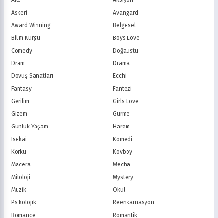
M6
tvN (Kore)
1982
1981
Süper Güç
Tarihsel
Askeri
Avangard
JTBC (Kore)
KBS (Kore)
1980
Vampir
Çocuk
MBC (Kore)
SBS (Kore)
Award Winning
Belgesel
Ödüllü
Teletoon
YTV
Bilim Kurgu
Boys Love
Treehouse TV
CBC
Comedy
Doğaüstü
PBS Kids
TRT Çocuk
Dram
Drama
Planet Çocuk
Minika Çocuk
Dövüş Sanatları
Ecchi
Minika Go
Show TV
Fantasy
Fantezi
Kanal D
TRT 1
Star TV
ATV
Gerilim
Girls Love
FOX Türkiye
TV8
Gizem
Gurme
BluTV
Exxen
Günlük Yaşam
Harem
Gain
Tabii
Isekai
Komedi
Korku
Kovboy
Macera
Mecha
Mitoloji
Mystery
Müzik
Okul
Psikolojik
Reenkarnasyon
Romance
Romantik