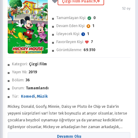
5,6
Çizgi Film Puanı:
52 oy
Tamamlayan Kişi:
0
Devam Eden Kişi:
1
İzleyecek Kişi:
1
Favorileyen Kişi:
7
Görüntülenme:
69.510
İzledim
Kategori:
Çizgi Film
Favorilere Ekle
Yayın Yılı:
2019
Bölüm:
36
Sonra İzle
Durum:
Tamamlandı
Tür:
Komedi
,
Müzik
Mickey, Donald, Goofy, Minnie, Daisy ve Pluto ile Chip ve Dale'in
yepyeni sürprizleri var! İster tek boynuzlu at arıyor olsunlar, isterse
çocuklara beyzbol oynamayı öğretiyor ya da yaramaz kediciklerle
ilgileniyor olsunlar, Mickey ve arkadaşları her zaman arkadaşlık,
takım çalışması, yardımlaşma, macera ve tonlarca kahkaha ve
Devamını Oku