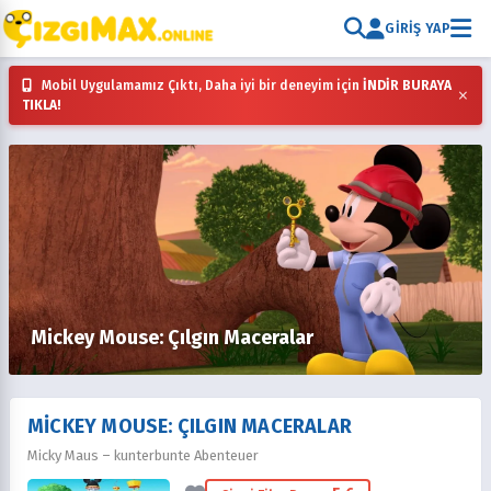
GIRIŞ YAP
Mobil Uygulamamız Çıktı, Daha iyi bir deneyim için
İNDİR BURAYA
×
TIKLA!
Mickey Mouse: Çılgın Maceralar
MICKEY MOUSE: ÇILGIN MACERALAR
Micky Maus – kunterbunte Abenteuer