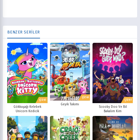
BENZER SERİLER
ÇİZGİ
ÇİZGİ
ÇİZGİ
Geyik Takımı
Gökkuşağı Kelebek
Scooby Doo Ve Bil
Unicorn Kedicik
Bakalım Kim