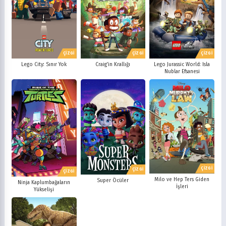
ÇİZGİ
ÇİZGİ
ÇİZGİ
Lego City: Sınır Yok
Craig’in Krallığı
Lego Jurassic World: Isla
Nublar Efsanesi
ÇİZGİ
ÇİZGİ
ÇİZGİ
Milo ve Hep Ters Giden
Super Öcüler
Ninja Kaplumbağaların
İşleri
Yükselişi