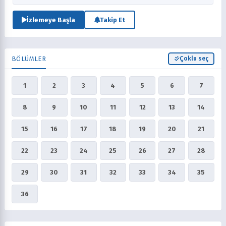
neşeyle harika zaman geçirirler!
İzlemeye Başla
Takip Et
BÖLÜMLER
Çoklu seç
1
2
3
4
5
6
7
8
9
10
11
12
13
14
15
16
17
18
19
20
21
22
23
24
25
26
27
28
29
30
31
32
33
34
35
36