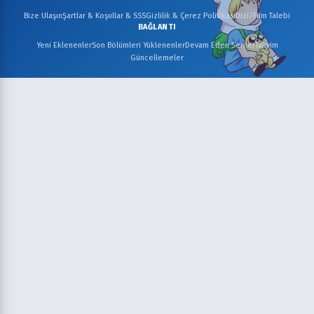
Bize Ulaşın
Şartlar & Koşullar & SSS
Gizlilik & Çerez Politikası
Dizi/Film Talebi
BAĞLANTI
Yeni Eklenenler
Son Bölümleri Yüklenenler
Devam Eden Seriler
Takvim
Güncellemeler