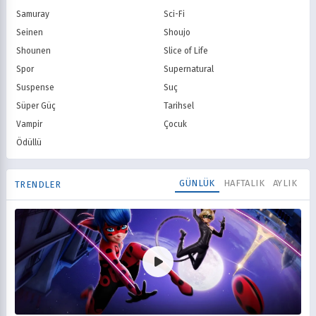
Samuray
Sci-Fi
Seinen
Shoujo
Shounen
Slice of Life
Spor
Supernatural
Suspense
Suç
Süper Güç
Tarihsel
Vampir
Çocuk
Ödüllü
GÜNLÜK
HAFTALIK
AYLIK
TRENDLER