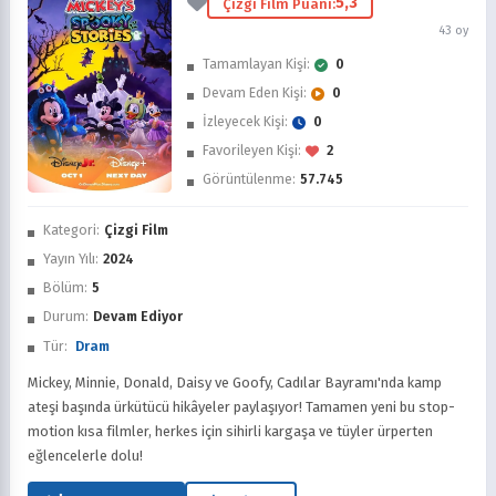
5,3
Çizgi Film Puanı:
43 oy
Tamamlayan Kişi:
0
Devam Eden Kişi:
0
İzleyecek Kişi:
0
Favorileyen Kişi:
2
Görüntülenme:
57.745
İzledim
Kategori:
Çizgi Film
Favorilere Ekle
Yayın Yılı:
2024
Bölüm:
5
Sonra İzle
Durum:
Devam Ediyor
Tür:
Dram
Mickey, Minnie, Donald, Daisy ve Goofy, Cadılar Bayramı'nda kamp
ateşi başında ürkütücü hikâyeler paylaşıyor! Tamamen yeni bu stop-
motion kısa filmler, herkes için sihirli kargaşa ve tüyler ürperten
eğlencelerle dolu!