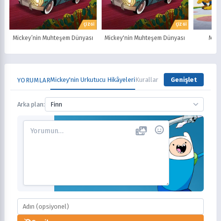
ÇİZGİ
ÇİZGİ
Mickey’nin Muhteşem Dünyası
Mickey'nin Muhteşem Dünyası
Mick
Mickey'nin Urkutucu Hikâyeleri
Kurallar
Genişlet
YORUMLAR
Arka plan:
Finn