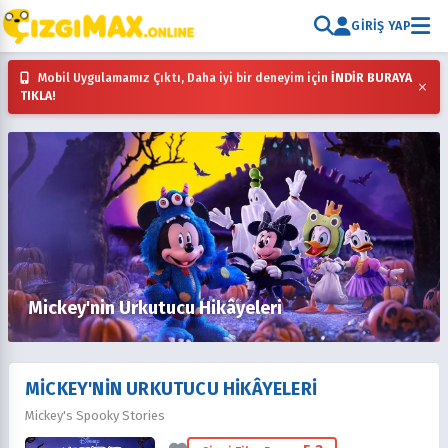
GIRIŞ YAP
Mobil Uygulamamız Çıktı, Daha iyi bir deneyim için
İNDİR BURAYA
×
TIKLA!
Mickey'nin Urkutucu Hikâyeleri
MICKEY'NIN URKUTUCU HIKÂYELERI
Mickey's Spooky Stories