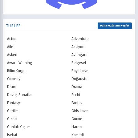
AMC
Syfy
1996
1995
Psikolojik
Reenkarnasyon
USA Network
Freeform
1994
1993
Romance
Romantik
TNT
Comedy Centr
1992
1991
Samuray
Sci-Fi
National Geographic
BBC
1990
1989
TÜRLER
Seinen
Shoujo
Daha Fazlasını Keşfet
ITV
Channel 4
1988
1987
Shounen
Slice of Life
Canal+
Sky
1986
1985
Action
Adventure
Spor
Supernatural
TF1
France TV
1984
1983
Suspense
Suç
Aile
Aksiyon
M6
tvN (Kore)
1982
1981
Süper Güç
Tarihsel
Askeri
Avangard
JTBC (Kore)
KBS (Kore)
1980
Vampir
Çocuk
MBC (Kore)
SBS (Kore)
Award Winning
Belgesel
Ödüllü
Teletoon
YTV
Bilim Kurgu
Boys Love
Treehouse TV
CBC
Comedy
Doğaüstü
PBS Kids
TRT Çocuk
Dram
Drama
Planet Çocuk
Minika Çocuk
Dövüş Sanatları
Ecchi
Minika Go
Show TV
Fantasy
Fantezi
Kanal D
TRT 1
Star TV
ATV
Gerilim
Girls Love
FOX Türkiye
TV8
Gizem
Gurme
BluTV
Exxen
Günlük Yaşam
Harem
Gain
Tabii
Isekai
Komedi