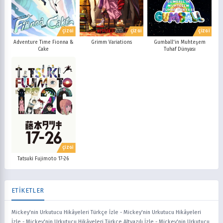
ÇİZGİ
ÇİZGİ
ÇİZGİ
Adventure Time Fionna &
Grimm Variations
Gumball'in Muhteşem
Cake
Tuhaf Dünyası
ÇİZGİ
Tatsuki Fujimoto 17-26
ETİKETLER
Mickey'nin Urkutucu Hikâyeleri Türkçe İzle
-
Mickey'nin Urkutucu Hikâyeleri
İzle
-
Mickey'nin Urkutucu Hikâyeleri Türkçe Altyazılı İzle
-
Mickey'nin Urkutucu