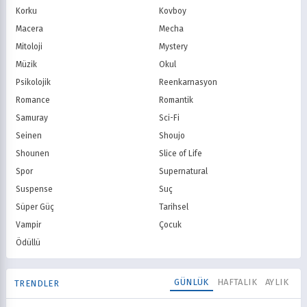
Korku
Kovboy
Macera
Mecha
Mitoloji
Mystery
Müzik
Okul
Psikolojik
Reenkarnasyon
Romance
Romantik
Samuray
Sci-Fi
Seinen
Shoujo
Shounen
Slice of Life
Spor
Supernatural
Suspense
Suç
Süper Güç
Tarihsel
Vampir
Çocuk
Ödüllü
GÜNLÜK
HAFTALIK
AYLIK
TRENDLER