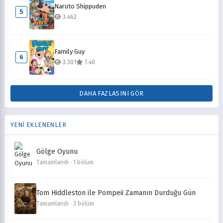
Naruto Shippuden
5
3.462
Family Guy
6
3.301
7.40
DAHA FAZLASINI GÖR
YENİ EKLENENLER
Gölge Oyunu
Tamamlandı · 1 bölüm
Tom Hiddleston ile Pompeii Zamanın Durduğu Gün
Tamamlandı · 3 bölüm