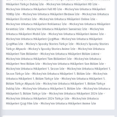
Hikâyeleri Türkçe Dublaj İzle
-
Mickey'nin Urkutucu Hikâyeleri HD İzle
-
Mickey'nin Urkutucu Hikâyeleri Full HD İzle
-
Mickey'nin Urkutucu Hikâyeleri
1080p İzle
-
Mickey'nin Urkutucu Hikâyeleri Bedava İzle
-
Mickey'nin Urkutucu
Hikâyeleri Ücretsiz İzle
-
Mickey'nin Urkutucu Hikâyeleri Online İzle
-
Mickey'nin Urkutucu Hikâyeleri Reklamsız İzle
-
Mickey'nin Urkutucu Hikâyeleri
Kesintisiz İzle
-
Mickey'nin Urkutucu Hikâyeleri Sansürsüz İzle
-
Mickey'nin
Urkutucu Hikâyeleri Mobil İzle
-
Mickey'nin Urkutucu Hikâyeleri Anime İzle
-
Mickey'nin Urkutucu Hikâyeleri ÇizgiMax
-
Mickey'nin Urkutucu Hikâyeleri
ÇizgiMax İzle
-
Mickey's Spooky Stories Türkçe İzle
-
Mickey's Spooky Stories
Türkçe Altyazılı
-
Mickey's Spooky Stories Anime İzle
-
Mickey'nin Urkutucu
Hikâyeleri Tüm Bölümler
-
Mickey'nin Urkutucu Hikâyeleri Bölüm Listesi
-
Mickey'nin Urkutucu Hikâyeleri Tüm Bölümleri İzle
-
Mickey'nin Urkutucu
Hikâyeleri Yeni Bölüm İzle
-
Mickey'nin Urkutucu Hikâyeleri Son Bölüm İzle
-
Mickey'nin Urkutucu Hikâyeleri 1. Sezon İzle
-
Mickey'nin Urkutucu Hikâyeleri 1.
Sezon Türkçe İzle
-
Mickey'nin Urkutucu Hikâyeleri 1. Bölüm İzle
-
Mickey'nin
Urkutucu Hikâyeleri 1. Bölüm Türkçe İzle
-
Mickey'nin Urkutucu Hikâyeleri 1.
Bölüm Türkçe Altyazılı İzle
-
Mickey'nin Urkutucu Hikâyeleri 1. Bölüm Türkçe
Dublaj İzle
-
Mickey'nin Urkutucu Hikâyeleri 5. Bölüm İzle
-
Mickey'nin Urkutucu
Hikâyeleri 5. Bölüm Türkçe İzle
-
Mickey'nin Urkutucu Hikâyeleri 2024 İzle
-
Mickey'nin Urkutucu Hikâyeleri 2024 Türkçe İzle
-
Mickey'nin Urkutucu
Hikâyeleri Çizgi Film İzle
-
Mickey'nin Urkutucu Hikâyeleri Anime İzle