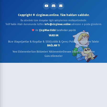
Copyright © cizgimax.online. Tüm hakları saklıdır.
Bu sitedeki tüm dosyalar ilgili sahiplerinin mülkiyetindedir.
Telif hakkı ihlali durumunda lütfen
info@cizgimax.online
adresine e-posta gönderin.
ile
ÇizgiMax Ekibi
tarafından yapıldı
YARDIM
Bize Ulaşın
Şartlar & Koşullar & SSS
Gizlilik & Çerez Politikası
Dizi/Film Talebi
BAĞLANTI
Yeni Eklenenler
Son Bölümleri Yüklenenler
Devam Eden Seriler
Takvim
Güncellemeler