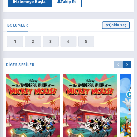
İzlemeye Başla
Takip Et
BÖLÜMLER
Çoklu seç
1
2
3
4
5
DIĞER SERILER