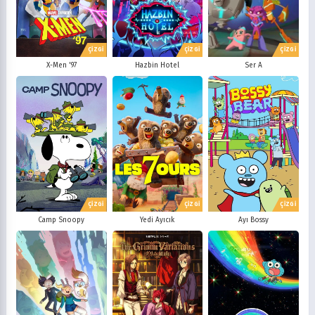
ÇİZGİ
ÇİZGİ
ÇİZGİ
X-Men '97
Hazbin Hotel
Ser A
ÇİZGİ
ÇİZGİ
ÇİZGİ
Camp Snoopy
Yedi Ayıcık
Ayı Bossy