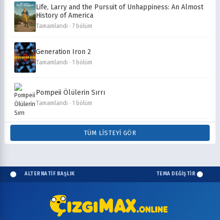
Life, Larry and the Pursuit of Unhappiness: An Almost
History of America
Tamamlandı · 7 bölüm
Generation Iron 2
Tamamlandı · 1 bölüm
Pompeii Ölülerin Sırrı
Tamamlandı · 1 bölüm
TÜM LISTEYI GÖR
ALTERNATİF BAŞLIK
TEMA DEĞİŞTİR