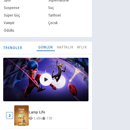
Spor
Supernatural
Suspense
Suç
Süper Güç
Tarihsel
Vampir
Çocuk
Ödüllü
GÜNLÜK
HAFTALIK
AYLIK
TRENDLER
Mucize Uğur Böceği ile Kara Kedi
1
Lamp Life
9.077
8.10
2
5.484
7.10