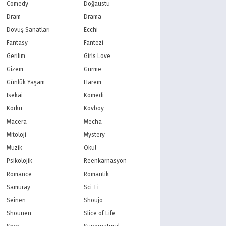
PBS Kids
TRT Çocuk
Comedy
Doğaüstü
Planet Çocuk
Minika Çocuk
Dram
Drama
Minika Go
Show TV
Dövüş Sanatları
Ecchi
Kanal D
TRT 1
Fantasy
Fantezi
Star TV
ATV
Gerilim
Girls Love
FOX Türkiye
TV8
Gizem
Gurme
BluTV
Exxen
Gain
Tabii
Günlük Yaşam
Harem
Isekai
Komedi
Korku
Kovboy
Macera
Mecha
Mitoloji
Mystery
Müzik
Okul
Psikolojik
Reenkarnasyon
Romance
Romantik
Samuray
Sci-Fi
Seinen
Shoujo
Shounen
Slice of Life