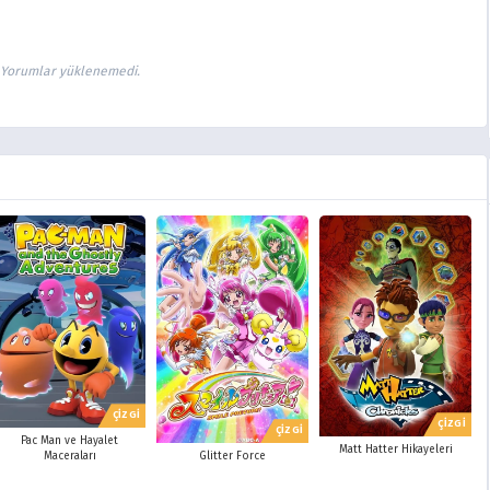
Yorumlar yüklenemedi.
ÇİZGİ
ÇİZGİ
ÇİZGİ
Pac Man ve Hayalet
Matt Hatter Hikayeleri
Glitter Force
Maceraları