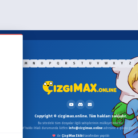
J
K
L
M
N
O
P
Q
R
S
T
U
V
W
X
Y
Z
Copyright © cizgimax.online. Tüm hakları saklıdır.
Bu sitedeki tüm dosyalar ilgili sahiplerinin mülkiyetindedir.
Telif hakkı ihlali durumunda lütfen
info@cizgimax.online
adresine e-posta gönder
ile
ÇizgiMax Ekibi
tarafından yapıldı