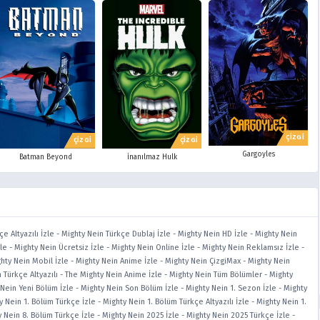
ÇİZGİ
ÇİZGİ
ÇİZGİ
Gargoyles
Batman Beyond
İnanılmaz Hulk
e Altyazılı İzle
-
Mighty Nein Türkçe Dublaj İzle
-
Mighty Nein HD İzle
-
Mighty Nein
le
-
Mighty Nein Ücretsiz İzle
-
Mighty Nein Online İzle
-
Mighty Nein Reklamsız İzle
-
hty Nein Mobil İzle
-
Mighty Nein Anime İzle
-
Mighty Nein ÇizgiMax
-
Mighty Nein
 Türkçe Altyazılı
-
The Mighty Nein Anime İzle
-
Mighty Nein Tüm Bölümler
-
Mighty
 Nein Yeni Bölüm İzle
-
Mighty Nein Son Bölüm İzle
-
Mighty Nein 1. Sezon İzle
-
Mighty
y Nein 1. Bölüm Türkçe İzle
-
Mighty Nein 1. Bölüm Türkçe Altyazılı İzle
-
Mighty Nein 1.
 Nein 8. Bölüm Türkçe İzle
-
Mighty Nein 2025 İzle
-
Mighty Nein 2025 Türkçe İzle
-