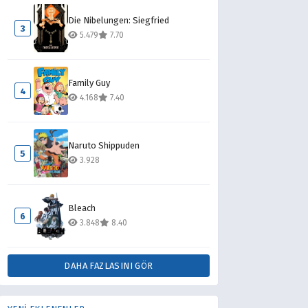
Die Nibelungen: Siegfried
3
5.479
7.70
Family Guy
4
4.168
7.40
Naruto Shippuden
5
3.928
Bleach
6
3.848
8.40
DAHA FAZLASINI GÖR