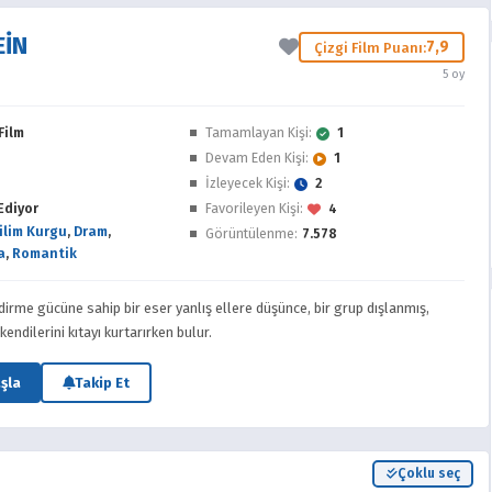
EIN
7,9
Çizgi Film Puanı:
5 oy
Film
Tamamlayan Kişi:
1
Devam Eden Kişi:
1
İzleyecek Kişi:
2
Ediyor
Favorileyen Kişi:
4
ilim Kurgu
,
Dram
,
Görüntülenme:
7.578
a
,
Romantik
ndirme gücüne sahip bir eser yanlış ellere düşünce, bir grup dışlanmış,
ndilerini kıtayı kurtarırken bulur.
şla
Takip Et
Çoklu seç