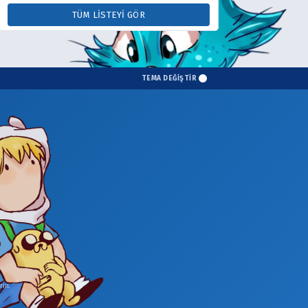
TÜM LISTEYI GÖR
TEMA DEĞİŞTİR
in.