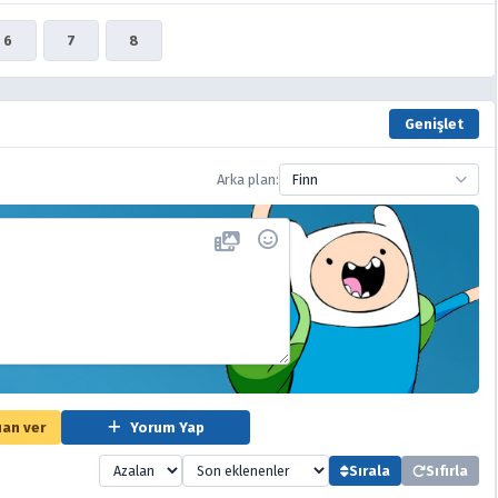
6
7
8
Genişlet
Arka plan:
Finn
an ver
Yorum Yap
Sırala
Sıfırla