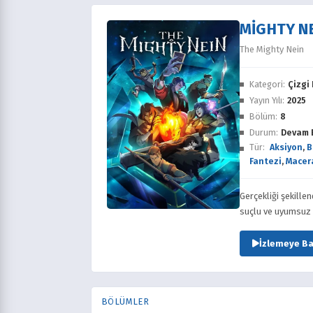
MIGHTY N
The Mighty Nein
Kategori:
Çizgi 
Yayın Yılı:
2025
Bölüm:
8
Durum:
Devam 
Tür:
Aksiyon
,
B
Fantezi
,
Macer
Gerçekliği şekille
suçlu ve uyumsuz ke
İzlemeye Ba
BÖLÜMLER