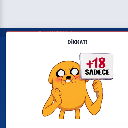
ALTERNATİF BAŞLIK
DİKKAT!
Liste A-Z
Seri'leri A'dan Z'ye alfabetik olarak ara.
Tümü
0-9
A
B
C
D
E
F
G
H
I
YARDIM
BAĞLANTI
Bize Ulaşın
Yeni Eklenenler
Şartlar & Koşullar &
Son Bölümleri
SSS
Yüklenenler
Gizlilik & Çerez
Devam Eden Seriler
Politikası
Takvim
Dizi/Film Talebi
Güncellemeler