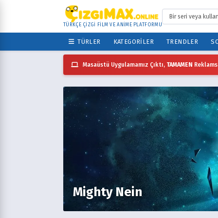
TÜRKÇE ÇİZGİ FİLM VE ANİME PLATFORMU
TÜRLER
KATEGORILER
TRENDLER
SO
Masaüstü Uygulamamız Çıktı,
TAMAMEN
Reklamsı
Mighty Nein