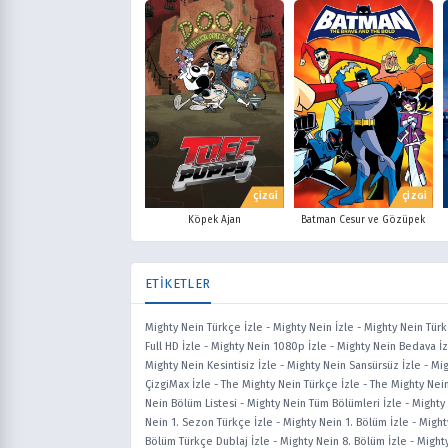
ÇİZGİ
ÇİZGİ
Köpek Ajan
Batman Cesur ve Gözüpek
ETİKETLER
Mighty Nein Türkçe İzle
-
Mighty Nein İzle
-
Mighty Nein Türkç
Full HD İzle
-
Mighty Nein 1080p İzle
-
Mighty Nein Bedava İz
Mighty Nein Kesintisiz İzle
-
Mighty Nein Sansürsüz İzle
-
Mig
ÇizgiMax İzle
-
The Mighty Nein Türkçe İzle
-
The Mighty Nein
Nein Bölüm Listesi
-
Mighty Nein Tüm Bölümleri İzle
-
Mighty
Nein 1. Sezon Türkçe İzle
-
Mighty Nein 1. Bölüm İzle
-
Might
Bölüm Türkçe Dublaj İzle
-
Mighty Nein 8. Bölüm İzle
-
Mighty