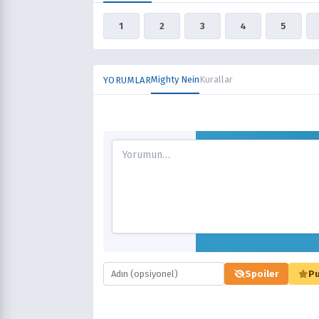
1
2
3
4
5
Mighty Nein
Kurallar
YORUMLAR
Spoiler
Pu