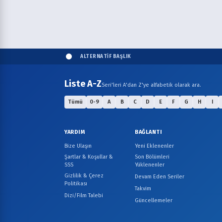
ALTERNATİF BAŞLIK
Liste A-Z
Seri'leri A'dan Z'ye alfabetik olarak ara.
Tümü
0-9
A
B
C
D
E
F
G
H
I
YARDIM
BAĞLANTI
Bize Ulaşın
Yeni Eklenenler
Şartlar & Koşullar &
Son Bölümleri
SSS
Yüklenenler
Gizlilik & Çerez
Devam Eden Seriler
Politikası
Takvim
Dizi/Film Talebi
Güncellemeler