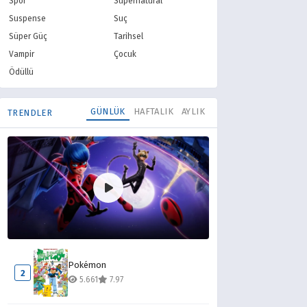
Spor
Supernatural
Suspense
Suç
Süper Güç
Tarihsel
Vampir
Çocuk
Ödüllü
GÜNLÜK
HAFTALIK
AYLIK
TRENDLER
Mucize Uğur Böceği ile Kara Kedi
1
Pokémon
14.010
8.10
2
5.661
7.97