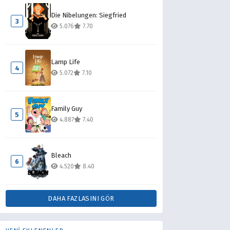
Die Nibelungen: Siegfried
3
5.076
7.70
Lamp Life
4
5.072
7.10
Family Guy
5
4.887
7.40
Bleach
6
4.520
8.40
DAHA FAZLASINI GÖR