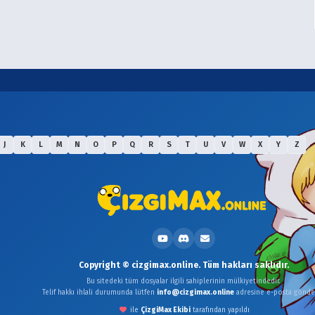
J
K
L
M
N
O
P
Q
R
S
T
U
V
W
X
Y
Z
Copyright © cizgimax.online. Tüm hakları saklıdır.
Bu sitedeki tüm dosyalar ilgili sahiplerinin mülkiyetindedir.
Telif hakkı ihlali durumunda lütfen
info@cizgimax.online
adresine e-posta gönder
ile
ÇizgiMax Ekibi
tarafından yapıldı