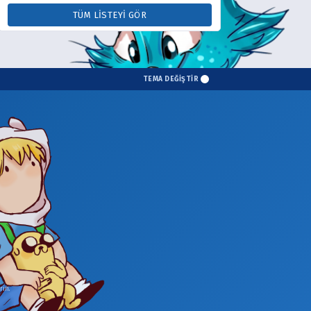
TÜM LISTEYI GÖR
TEMA DEĞİŞTİR
in.