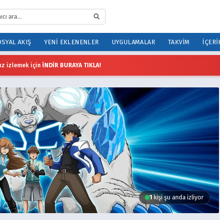
SYAL AKIŞ
YENI EKLENENLER
UYGULAMALAR
TAKVIM
İÇERI
z izlemek için
İNDİR BURAYA TIKLA!
1
kişi şu anda izliyor