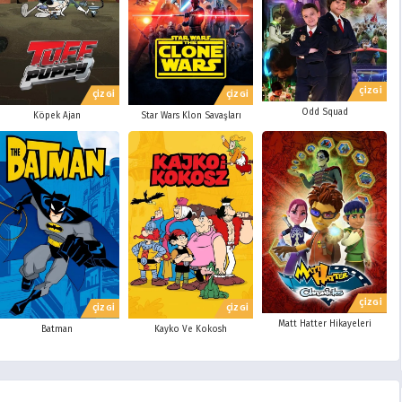
ÇİZGİ
ÇİZGİ
ÇİZGİ
Odd Squad
Köpek Ajan
Star Wars Klon Savaşları
ÇİZGİ
ÇİZGİ
ÇİZGİ
Matt Hatter Hikayeleri
Batman
Kayko Ve Kokosh