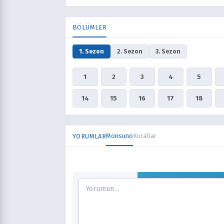
BÖLÜMLER
1. Sezon
2. Sezon
3. Sezon
1
2
3
4
5
14
15
16
17
18
Monsuno
Kurallar
YORUMLAR