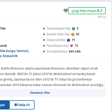
8,3
Çizgi Film Puanı:
498 oy
Film
Tamamlayan Kişi:
5
Devam Eden Kişi:
61
İzleyecek Kişi:
11
andı
Favorileyen Kişi:
72
ilim Kurgu
,
Fantezi
,
Görüntülenme:
661.486
a
,
Romantik
n Battle Monsuno adıyla yayımlanan Monsuno, Amerikan-Japon ortak
on dizisidir. ABD'de 23 Şubat 2012'de Nickelodeon'un kardeş kanalı
na girmiş, Japonya'da ise Ekim 2012'de TV Tokyo'da gösterilmeye
 yazından 2013 baharına kadar uzanan dönemde de Nickelodeon aracılığıyla
lansmanları yapılmıştır. Dizinin yaratıcıları Jeremy Padawer ve Jared
Devamını Oku
tımı FremantleMedia tarafından yapılmakta olup yapımcılığını Dentsu
, FremantleMedia, Jakks Pacific ve The Topps Company üstlenmiştir.
şla
Takip Et