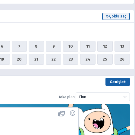
Çoklu seç
6
7
8
9
10
11
12
13
19
20
21
22
23
24
25
26
Genişlet
Arka plan:
Finn