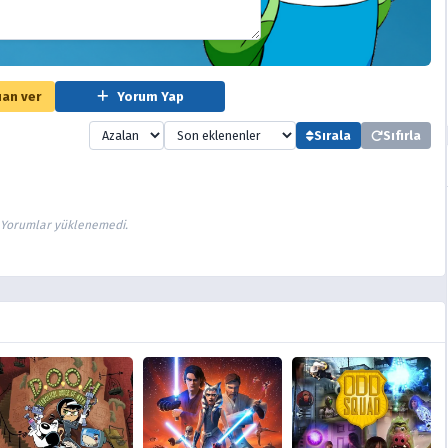
an ver
Yorum Yap
Sırala
Sıfırla
Yorumlar yüklenemedi.