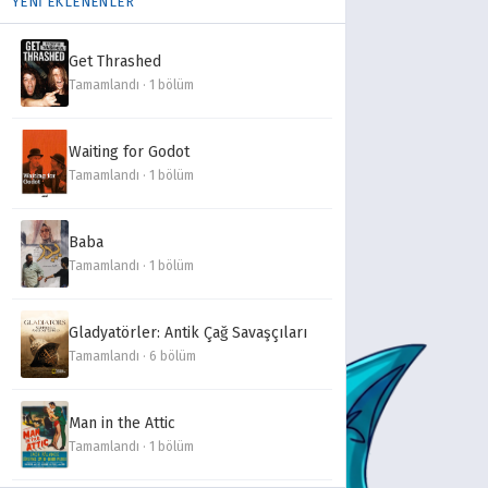
YENİ EKLENENLER
Get Thrashed
Tamamlandı · 1 bölüm
Waiting for Godot
Tamamlandı · 1 bölüm
Baba
Tamamlandı · 1 bölüm
Gladyatörler: Antik Çağ Savaşçıları
Tamamlandı · 6 bölüm
Man in the Attic
Tamamlandı · 1 bölüm