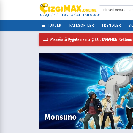
TÜRKÇE ÇİZGİ FİLM VE ANİME PLATFORMU
TÜRLER
KATEGORILER
TRENDLER
SO
Masaüstü Uygulamamız Çıktı,
TAMAMEN
Reklamsı
Monsuno