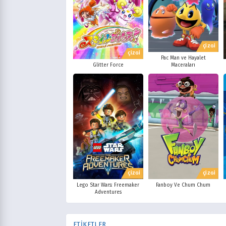
ÇİZGİ
ÇİZGİ
Pac Man ve Hayalet
Glitter Force
Maceraları
ÇİZGİ
ÇİZGİ
Lego Star Wars: Freemaker
Fanboy Ve Chum Chum
Adventures
ETİKETLER