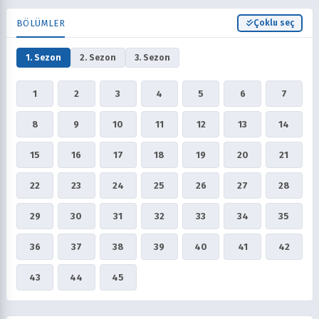
BÖLÜMLER
Çoklu seç
1. Sezon
2. Sezon
3. Sezon
1
2
3
4
5
6
7
8
9
10
11
12
13
14
15
16
17
18
19
20
21
22
23
24
25
26
27
28
29
30
31
32
33
34
35
36
37
38
39
40
41
42
43
44
45