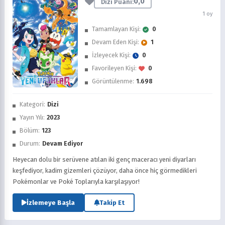
0,0
Dizi Puanı:
1 oy
Tamamlayan Kişi:
0
Devam Eden Kişi:
1
İzleyecek Kişi:
0
Favorileyen Kişi:
0
Görüntülenme:
1.698
İzledim
Kategori:
Dizi
Favorilere Ekle
Yayın Yılı:
2023
Bölüm:
123
Sonra İzle
Durum:
Devam Ediyor
Heyecan dolu bir serüvene atılan iki genç maceracı yeni diyarları
keşfediyor, kadim gizemleri çözüyor, daha önce hiç görmedikleri
Pokémonlar ve Poké Toplarıyla karşılaşıyor!
İzlemeye Başla
Takip Et