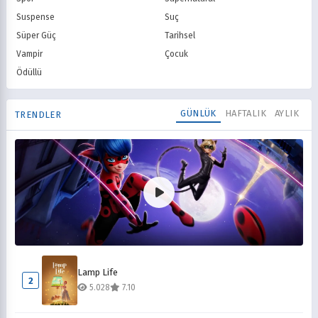
Suspense
Suç
Süper Güç
Tarihsel
Vampir
Çocuk
Ödüllü
GÜNLÜK
HAFTALIK
AYLIK
TRENDLER
Mucize Uğur Böceği ile Kara Kedi
1
Lamp Life
7.832
8.10
2
5.028
7.10