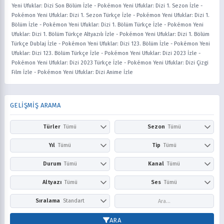
Yeni Ufuklar: Dizi Son Bölüm İzle
-
Pokémon Yeni Ufuklar: Dizi 1. Sezon İzle
-
Pokémon Yeni Ufuklar: Dizi 1. Sezon Türkçe İzle
-
Pokémon Yeni Ufuklar: Dizi 1.
Bölüm İzle
-
Pokémon Yeni Ufuklar: Dizi 1. Bölüm Türkçe İzle
-
Pokémon Yeni
Ufuklar: Dizi 1. Bölüm Türkçe Altyazılı İzle
-
Pokémon Yeni Ufuklar: Dizi 1. Bölüm
Türkçe Dublaj İzle
-
Pokémon Yeni Ufuklar: Dizi 123. Bölüm İzle
-
Pokémon Yeni
Ufuklar: Dizi 123. Bölüm Türkçe İzle
-
Pokémon Yeni Ufuklar: Dizi 2023 İzle
-
Pokémon Yeni Ufuklar: Dizi 2023 Türkçe İzle
-
Pokémon Yeni Ufuklar: Dizi Çizgi
Film İzle
-
Pokémon Yeni Ufuklar: Dizi Anime İzle
GELİŞMİŞ ARAMA
Türler
Tümü
Sezon
Tümü
Action
Adventure
Kış
İlkbahar
Yıl
Tümü
Tip
Tümü
Aile
Aksiyon
Yaz
Sonbahar
2026
2025
Anime
Çizgi Film
Durum
Tümü
Kanal
Tümü
Askeri
Avangard
2024
2023
Dizi
Film
Award Winning
Belgesel
Devam Ediyor
Tamamlandı
Netflix
Prime Video
Altyazı
Tümü
Ses
Tümü
2022
2021
Bilim Kurgu
Boys Love
Disney+
HBO Max / Ma
2020
2019
Comedy
Doğaüstü
Altyazısız
Türkçe
Altyazılı
Dublaj
Sıralama
Standart
Hulu
Apple TV+
2018
2017
Dram
Drama
Paramount+
Peacock
2016
2015
Puana Göre
En Yeni
ARA
Dövüş Sanatları
Ecchi
Crunchyroll
YouTube