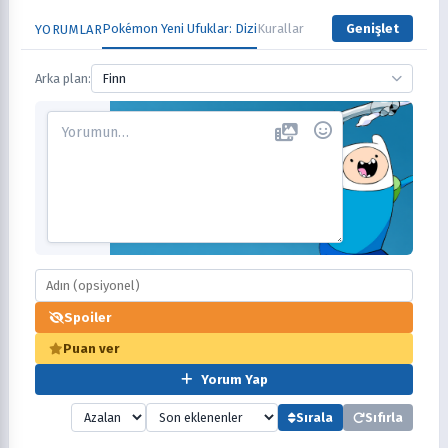
Pokémon Yeni Ufuklar: Dizi
Kurallar
Genişlet
YORUMLAR
Arka plan:
Finn
Spoiler
Puan ver
Yorum Yap
Sırala
Sıfırla