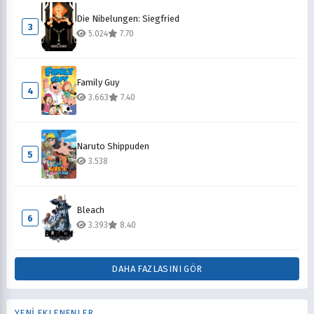
Die Nibelungen: Siegfried
3
5.024
7.70
Family Guy
4
3.663
7.40
Naruto Shippuden
5
3.538
Bleach
6
3.393
8.40
DAHA FAZLASINI GÖR
YENİ EKLENENLER