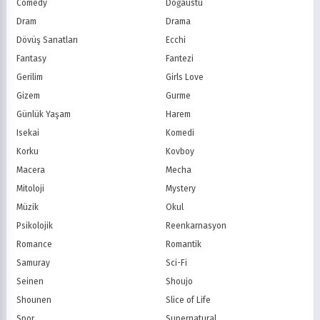
Comedy
Doğaüstü
PBS Kids
TRT Çocuk
Dram
Drama
Planet Çocuk
Minika Çocuk
Dövüş Sanatları
Ecchi
Minika Go
Show TV
Fantasy
Fantezi
Kanal D
TRT 1
Star TV
ATV
Gerilim
Girls Love
FOX Türkiye
TV8
Gizem
Gurme
BluTV
Exxen
Günlük Yaşam
Harem
Gain
Tabii
Isekai
Komedi
Korku
Kovboy
Macera
Mecha
Mitoloji
Mystery
Müzik
Okul
Psikolojik
Reenkarnasyon
Romance
Romantik
Samuray
Sci-Fi
Seinen
Shoujo
Shounen
Slice of Life
Spor
Supernatural