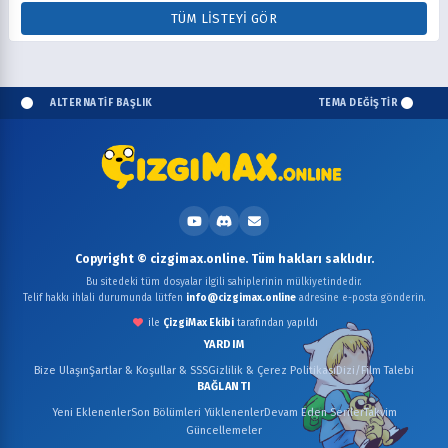
TÜM LISTEYI GÖR
ALTERNATİF BAŞLIK
TEMA DEĞİŞTİR
Copyright © cizgimax.online. Tüm hakları saklıdır.
Bu sitedeki tüm dosyalar ilgili sahiplerinin mülkiyetindedir.
Telif hakkı ihlali durumunda lütfen
info@cizgimax.online
adresine e-posta gönderin.
ile
ÇizgiMax Ekibi
tarafından yapıldı
YARDIM
Bize Ulaşın
Şartlar & Koşullar & SSS
Gizlilik & Çerez Politikası
Dizi/Film Talebi
BAĞLANTI
Yeni Eklenenler
Son Bölümleri Yüklenenler
Devam Eden Seriler
Takvim
Güncellemeler