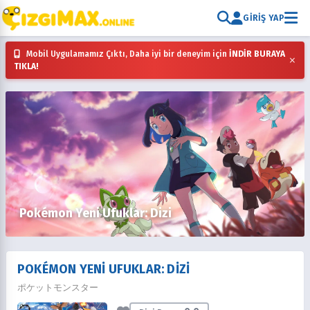
GIRIŞ YAP
Mobil Uygulamamız Çıktı, Daha iyi bir deneyim için
İNDİR BURAYA
×
TIKLA!
Pokémon Yeni Ufuklar: Dizi
POKÉMON YENI UFUKLAR: DIZI
ポケットモンスター