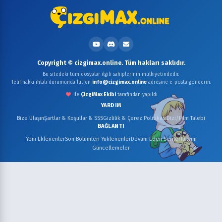
Copyright © cizgimax.online. Tüm hakları saklıdır.
Bu sitedeki tüm dosyalar ilgili sahiplerinin mülkiyetindedir.
Telif hakkı ihlali durumunda lütfen
info@cizgimax.online
adresine e-posta gönderin.
ile
ÇizgiMax Ekibi
tarafından yapıldı
YARDIM
Bize Ulaşın
Şartlar & Koşullar & SSS
Gizlilik & Çerez Politikası
Dizi/Film Talebi
BAĞLANTI
Yeni Eklenenler
Son Bölümleri Yüklenenler
Devam Eden Seriler
Takvim
Güncellemeler