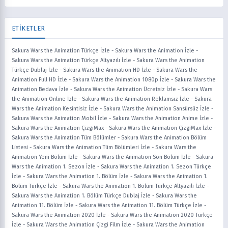
ETİKETLER
Sakura Wars the Animation Türkçe İzle
-
Sakura Wars the Animation İzle
-
Sakura Wars the Animation Türkçe Altyazılı İzle
-
Sakura Wars the Animation
Türkçe Dublaj İzle
-
Sakura Wars the Animation HD İzle
-
Sakura Wars the
Animation Full HD İzle
-
Sakura Wars the Animation 1080p İzle
-
Sakura Wars the
Animation Bedava İzle
-
Sakura Wars the Animation Ücretsiz İzle
-
Sakura Wars
the Animation Online İzle
-
Sakura Wars the Animation Reklamsız İzle
-
Sakura
Wars the Animation Kesintisiz İzle
-
Sakura Wars the Animation Sansürsüz İzle
-
Sakura Wars the Animation Mobil İzle
-
Sakura Wars the Animation Anime İzle
-
Sakura Wars the Animation ÇizgiMax
-
Sakura Wars the Animation ÇizgiMax İzle
-
Sakura Wars the Animation Tüm Bölümler
-
Sakura Wars the Animation Bölüm
Listesi
-
Sakura Wars the Animation Tüm Bölümleri İzle
-
Sakura Wars the
Animation Yeni Bölüm İzle
-
Sakura Wars the Animation Son Bölüm İzle
-
Sakura
Wars the Animation 1. Sezon İzle
-
Sakura Wars the Animation 1. Sezon Türkçe
İzle
-
Sakura Wars the Animation 1. Bölüm İzle
-
Sakura Wars the Animation 1.
Bölüm Türkçe İzle
-
Sakura Wars the Animation 1. Bölüm Türkçe Altyazılı İzle
-
Sakura Wars the Animation 1. Bölüm Türkçe Dublaj İzle
-
Sakura Wars the
Animation 11. Bölüm İzle
-
Sakura Wars the Animation 11. Bölüm Türkçe İzle
-
Sakura Wars the Animation 2020 İzle
-
Sakura Wars the Animation 2020 Türkçe
İzle
-
Sakura Wars the Animation Çizgi Film İzle
-
Sakura Wars the Animation