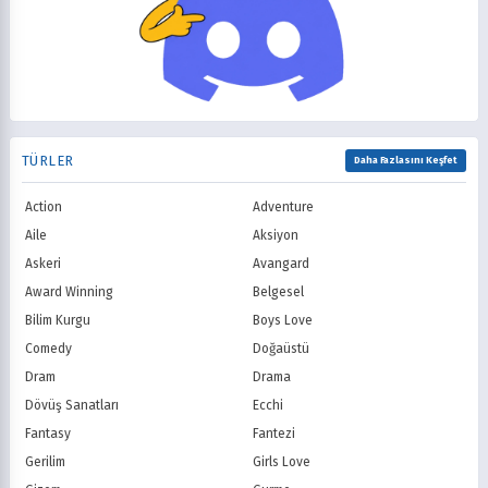
FOX
The CW
2002
2001
Macera
Mecha
PBS
HBO
2000
1999
Mitoloji
Mystery
Showtime
STARZ
1998
1997
Müzik
Okul
AMC
Syfy
1996
1995
Psikolojik
Reenkarnasyon
USA Network
Freeform
1994
1993
Romance
Romantik
TNT
Comedy Centr
1992
1991
Samuray
Sci-Fi
National Geographic
BBC
1990
1989
TÜRLER
Seinen
Shoujo
Daha Fazlasını Keşfet
ITV
Channel 4
1988
1987
Shounen
Slice of Life
Canal+
Sky
1986
1985
Action
Adventure
Spor
Supernatural
TF1
France TV
1984
1983
Suspense
Suç
Aile
Aksiyon
M6
tvN (Kore)
1982
1981
Süper Güç
Tarihsel
Askeri
Avangard
JTBC (Kore)
KBS (Kore)
1980
Vampir
Çocuk
MBC (Kore)
SBS (Kore)
Award Winning
Belgesel
Ödüllü
Teletoon
YTV
Bilim Kurgu
Boys Love
Treehouse TV
CBC
Comedy
Doğaüstü
PBS Kids
TRT Çocuk
Dram
Drama
Planet Çocuk
Minika Çocuk
Dövüş Sanatları
Ecchi
Minika Go
Show TV
Fantasy
Fantezi
Kanal D
TRT 1
Star TV
ATV
Gerilim
Girls Love
FOX Türkiye
TV8