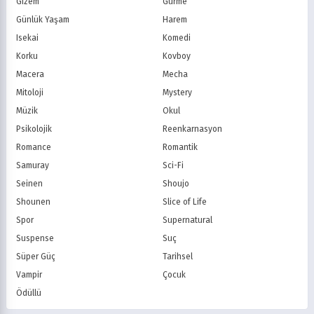
Gizem
Gurme
BluTV
Exxen
Günlük Yaşam
Harem
Gain
Tabii
Isekai
Komedi
Korku
Kovboy
Macera
Mecha
Mitoloji
Mystery
Müzik
Okul
Psikolojik
Reenkarnasyon
Romance
Romantik
Samuray
Sci-Fi
Seinen
Shoujo
Shounen
Slice of Life
Spor
Supernatural
Suspense
Suç
Süper Güç
Tarihsel
Vampir
Çocuk
Ödüllü