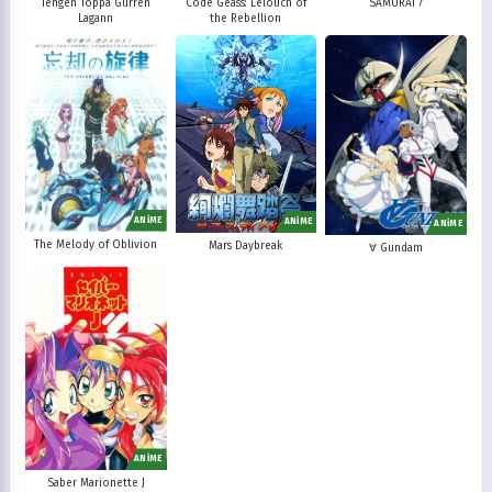
Tengen Toppa Gurren
Code Geass: Lelouch of
SAMURAI 7
Lagann
the Rebellion
ANİME
ANİME
ANİME
The Melody of Oblivion
Mars Daybreak
∀ Gundam
ANİME
Saber Marionette J