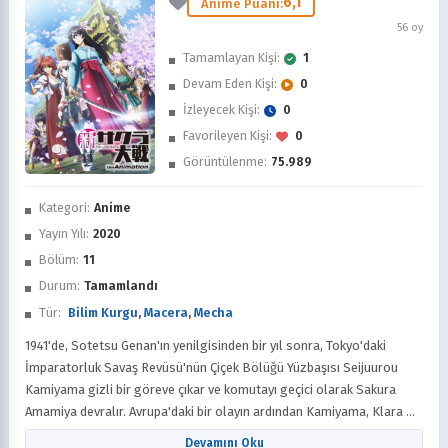
6,1
Anime Puanı:
56 oy
Tamamlayan Kişi:
1
Devam Eden Kişi:
0
İzleyecek Kişi:
0
Favorileyen Kişi:
0
Görüntülenme:
75.989
İzledim
Kategori:
Anime
Favorilere Ekle
Yayın Yılı:
2020
Bölüm:
11
Sonra İzle
Durum:
Tamamlandı
Tür:
Bilim Kurgu
,
Macera
,
Mecha
1941'de, Sotetsu Genan'ın yenilgisinden bir yıl sonra, Tokyo'daki
İmparatorluk Savaş Revüsü'nün Çiçek Bölüğü Yüzbaşısı Seijuurou
Kamiyama gizli bir göreve çıkar ve komutayı geçici olarak Sakura
Amamiya devralır. Avrupa'daki bir olayın ardından Kamiyama, Klara M.
Ruzhkova adında genç bir Rus kızı alıp onu Çiçek Bölüğü'ne emanet
Devamını Oku