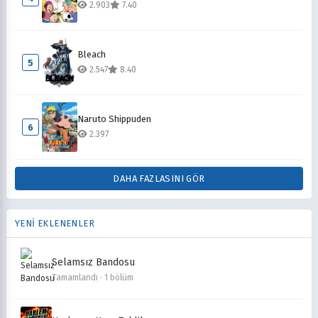
2.903
7.40
Bleach
5
2.547
8.40
Naruto Shippuden
6
2.397
DAHA FAZLASINI GÖR
YENİ EKLENENLER
Selamsız Bandosu
Tamamlandı · 1 bölüm