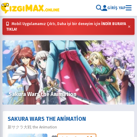
GIRIŞ YAP
Mobil Uygulamamız Çıktı, Daha iyi bir deneyim için
İNDİR BURAYA
×
TIKLA!
Sakura Wars the Animation
SAKURA WARS THE ANIMATION
新サクラ大戦 the Animation