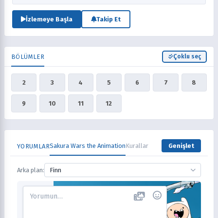
eder. Ancak Moskova Savaş Revüsü Yüzbaşısı Valery Kaminski,
Klara'yı geri almak için Tokyo'ya gönderilir ve Çiçek Bölüğü'nün onu
İzlemeye Başla
Takip Et
durdurması gerekir. (Kaynak: Wikipedia, düzenlenmiş)
BÖLÜMLER
Çoklu seç
2
3
4
5
6
7
8
9
10
11
12
Sakura Wars the Animation
Kurallar
Genişlet
YORUMLAR
Arka plan:
Finn