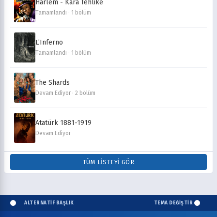
Harlem - Kara Tehlike
Tamamlandı · 1 bölüm
L’Inferno
Tamamlandı · 1 bölüm
The Shards
Devam Ediyor · 2 bölüm
Atatürk 1881-1919
Devam Ediyor
TÜM LISTEYI GÖR
ALTERNATİF BAŞLIK
TEMA DEĞİŞTİR