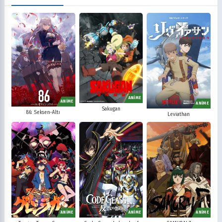
ANİME
ANİME
ANİME
Sakugan
86: Seksen-Altı
Leviathan
ANİME
ANİME
ANİME