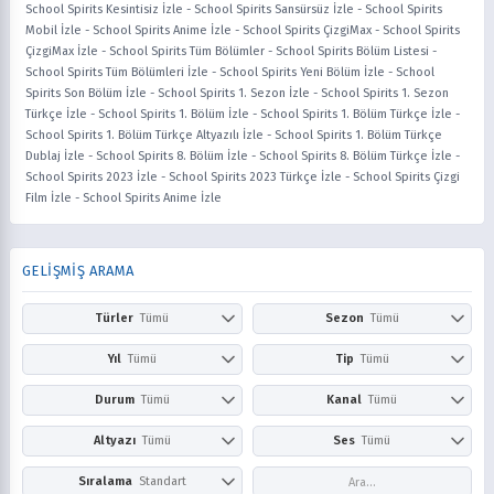
School Spirits Kesintisiz İzle
-
School Spirits Sansürsüz İzle
-
School Spirits
Mobil İzle
-
School Spirits Anime İzle
-
School Spirits ÇizgiMax
-
School Spirits
ÇizgiMax İzle
-
School Spirits Tüm Bölümler
-
School Spirits Bölüm Listesi
-
School Spirits Tüm Bölümleri İzle
-
School Spirits Yeni Bölüm İzle
-
School
Spirits Son Bölüm İzle
-
School Spirits 1. Sezon İzle
-
School Spirits 1. Sezon
Türkçe İzle
-
School Spirits 1. Bölüm İzle
-
School Spirits 1. Bölüm Türkçe İzle
-
School Spirits 1. Bölüm Türkçe Altyazılı İzle
-
School Spirits 1. Bölüm Türkçe
Dublaj İzle
-
School Spirits 8. Bölüm İzle
-
School Spirits 8. Bölüm Türkçe İzle
-
School Spirits 2023 İzle
-
School Spirits 2023 Türkçe İzle
-
School Spirits Çizgi
Film İzle
-
School Spirits Anime İzle
GELİŞMİŞ ARAMA
Türler
Tümü
Sezon
Tümü
Action
Adventure
Kış
İlkbahar
Yıl
Tümü
Tip
Tümü
Aile
Aksiyon
Yaz
Sonbahar
2026
2025
Anime
Çizgi Film
Durum
Tümü
Kanal
Tümü
Askeri
Avangard
2024
2023
Dizi
Film
Award Winning
Belgesel
Devam Ediyor
Tamamlandı
Netflix
Prime Video
Altyazı
Tümü
Ses
Tümü
2022
2021
Bilim Kurgu
Boys Love
Disney+
HBO Max / Ma
2020
2019
Comedy
Doğaüstü
Altyazısız
Türkçe
Altyazılı
Dublaj
Sıralama
Standart
Hulu
Apple TV+
2018
2017