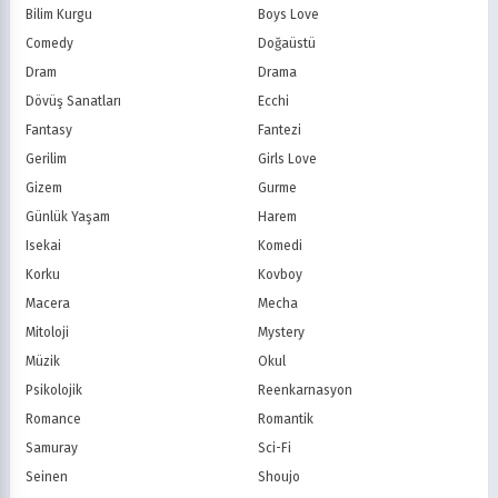
Teletoon
YTV
Bilim Kurgu
Boys Love
Treehouse TV
CBC
Comedy
Doğaüstü
PBS Kids
TRT Çocuk
Dram
Drama
Planet Çocuk
Minika Çocuk
Dövüş Sanatları
Ecchi
Minika Go
Show TV
Fantasy
Fantezi
Kanal D
TRT 1
Star TV
ATV
Gerilim
Girls Love
FOX Türkiye
TV8
Gizem
Gurme
BluTV
Exxen
Günlük Yaşam
Harem
Gain
Tabii
Isekai
Komedi
Korku
Kovboy
Macera
Mecha
Mitoloji
Mystery
Müzik
Okul
Psikolojik
Reenkarnasyon
Romance
Romantik
Samuray
Sci-Fi
Seinen
Shoujo