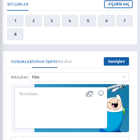
BÖLÜMLER
Çoklu seç
1
2
3
4
5
6
7
8
School Spirits
Kurallar
Genişlet
YORUMLAR
Arka plan:
Finn