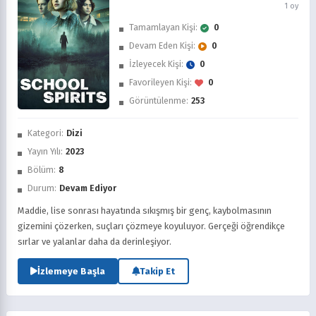
1 oy
Tamamlayan Kişi:
0
Devam Eden Kişi:
0
İzleyecek Kişi:
0
Favorileyen Kişi:
0
Görüntülenme:
253
İzledim
Kategori:
Dizi
Favorilere Ekle
Yayın Yılı:
2023
Bölüm:
8
Sonra İzle
Durum:
Devam Ediyor
Maddie, lise sonrası hayatında sıkışmış bir genç, kaybolmasının
gizemini çözerken, suçları çözmeye koyuluyor. Gerçeği öğrendikçe
sırlar ve yalanlar daha da derinleşiyor.
İzlemeye Başla
Takip Et