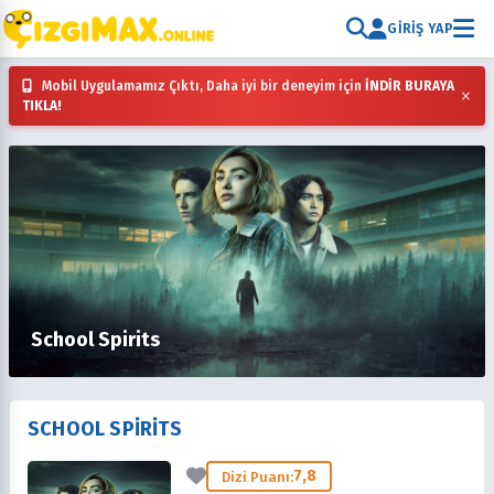
GIRIŞ YAP
Mobil Uygulamamız Çıktı, Daha iyi bir deneyim için
İNDİR BURAYA
×
TIKLA!
School Spirits
SCHOOL SPIRITS
7,8
Dizi Puanı: