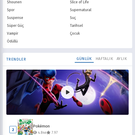
Shounen
Slice of Life
Spor
Supernatural
Suspense
Suç
Süper Güç
Tarihsel
Vampir
Çocuk
Ödüllü
GÜNLÜK
HAFTALIK
AYLIK
TRENDLER
Mucize Uğur Böceği ile Kara Kedi
1
Pokémon
10.506
8.10
2
4.844
7.97