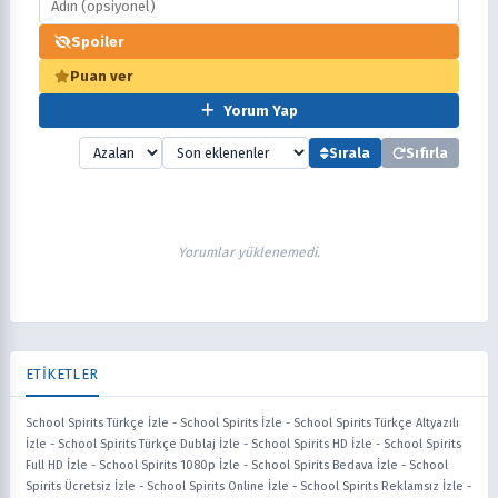
Spoiler
Puan ver
Yorum Yap
Sırala
Sıfırla
Yorumlar yüklenemedi.
ETİKETLER
School Spirits Türkçe İzle
-
School Spirits İzle
-
School Spirits Türkçe Altyazılı
İzle
-
School Spirits Türkçe Dublaj İzle
-
School Spirits HD İzle
-
School Spirits
Full HD İzle
-
School Spirits 1080p İzle
-
School Spirits Bedava İzle
-
School
Spirits Ücretsiz İzle
-
School Spirits Online İzle
-
School Spirits Reklamsız İzle
-