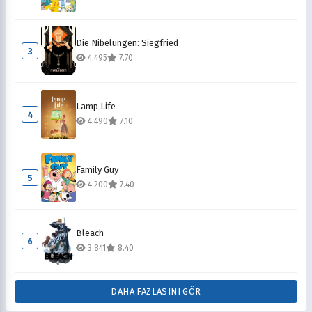
Die Nibelungen: Siegfried
3
4.495
7.70
Lamp Life
4
4.490
7.10
Family Guy
5
4.200
7.40
Bleach
6
3.841
8.40
DAHA FAZLASINI GÖR