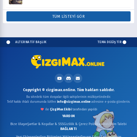
TÜM LISTEYI GÖR
ALTERNATİF BAŞLIK
TEMA DEĞİŞTİR
Copyright © cizgimax.online. Tüm hakları saklıdır.
Bu sitedeki tüm dosyalar ilgili sahiplerinin mülkiyetindedir.
Telif hakkı ihlali durumunda lütfen
info@cizgimax.online
adresine e-posta gönderin.
ile
ÇizgiMax Ekibi
tarafından yapıldı
YARDIM
Bize Ulaşın
Şartlar & Koşullar & SSS
Gizlilik & Çerez Politikası
Dizi/Film Talebi
BAĞLANTI
Yeni Eklenenler
Son Bölümleri Yüklenenler
Devam Eden Seriler
Takvim