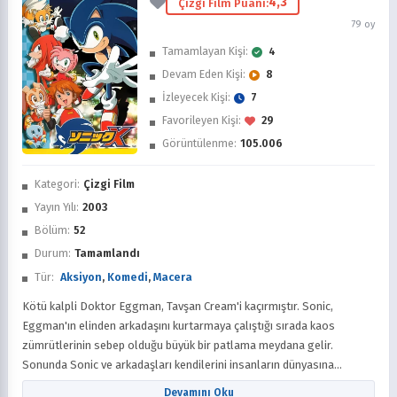
4,3
Çizgi Film Puanı:
79 oy
Tamamlayan Kişi:
4
Devam Eden Kişi:
8
İzleyecek Kişi:
7
Favorileyen Kişi:
29
Görüntülenme:
105.006
İzledim
Kategori:
Çizgi Film
Favorilere Ekle
Yayın Yılı:
2003
Bölüm:
52
Sonra İzle
Durum:
Tamamlandı
Tür:
Aksiyon
,
Komedi
,
Macera
Kötü kalpli Doktor Eggman, Tavşan Cream'i kaçırmıştır. Sonic,
Eggman'ın elinden arkadaşını kurtarmaya çalıştığı sırada kaos
zümrütlerinin sebep olduğu büyük bir patlama meydana gelir.
Sonunda Sonic ve arkadaşları kendilerini insanların dünyasına
ışınlanmış olarak bulacaklardır. Burada Sonic'in başı kendisini
Devamını Oku