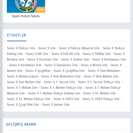
ÇİZGİ
Süper Robot Takımı
ETİKETLER
Sonic X Türkçe İzle
-
Sonic X İzle
-
Sonic X Türkçe Altyazılı İzle
-
Sonic X Türkçe
Dublaj İzle
-
Sonic X HD İzle
-
Sonic X Full HD İzle
-
Sonic X 1080p İzle
-
Sonic X
Bedava İzle
-
Sonic X Ücretsiz İzle
-
Sonic X Online İzle
-
Sonic X Reklamsız İzle
-
Sonic X Kesintisiz İzle
-
Sonic X Sansürsüz İzle
-
Sonic X Mobil İzle
-
Sonic X
Anime İzle
-
Sonic X ÇizgiMax
-
Sonic X ÇizgiMax İzle
-
Sonic X Tüm Bölümler
-
Sonic X Bölüm Listesi
-
Sonic X Tüm Bölümleri İzle
-
Sonic X Yeni Bölüm İzle
-
Sonic X Son Bölüm İzle
-
Sonic X 1. Sezon İzle
-
Sonic X 1. Sezon Türkçe İzle
-
Sonic X 1. Bölüm İzle
-
Sonic X 1. Bölüm Türkçe İzle
-
Sonic X 1. Bölüm Türkçe
Altyazılı İzle
-
Sonic X 1. Bölüm Türkçe Dublaj İzle
-
Sonic X 52. Bölüm İzle
-
Sonic X 52. Bölüm Türkçe İzle
-
Sonic X 2003 İzle
-
Sonic X 2003 Türkçe İzle
-
Sonic X Çizgi Film İzle
-
Sonic X Anime İzle
GELİŞMİŞ ARAMA