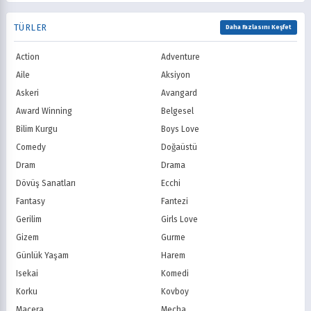
TNT
Comedy Centr
1992
1991
Samuray
Sci-Fi
National Geographic
BBC
1990
1989
TÜRLER
Seinen
Shoujo
Daha Fazlasını Keşfet
ITV
Channel 4
1988
1987
Shounen
Slice of Life
Canal+
Sky
1986
1985
Action
Adventure
Spor
Supernatural
TF1
France TV
1984
1983
Suspense
Suç
Aile
Aksiyon
M6
tvN (Kore)
1982
1981
Süper Güç
Tarihsel
Askeri
Avangard
JTBC (Kore)
KBS (Kore)
1980
Vampir
Çocuk
MBC (Kore)
SBS (Kore)
Award Winning
Belgesel
Ödüllü
Teletoon
YTV
Bilim Kurgu
Boys Love
Treehouse TV
CBC
Comedy
Doğaüstü
PBS Kids
TRT Çocuk
Dram
Drama
Planet Çocuk
Minika Çocuk
Dövüş Sanatları
Ecchi
Minika Go
Show TV
Fantasy
Fantezi
Kanal D
TRT 1
Star TV
ATV
Gerilim
Girls Love
FOX Türkiye
TV8
Gizem
Gurme
BluTV
Exxen
Günlük Yaşam
Harem
Gain
Tabii
Isekai
Komedi
Korku
Kovboy
Macera
Mecha