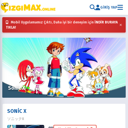
GIRIŞ YAP
Mobil Uygulamamız Çıktı, Daha iyi bir deneyim için
İNDİR BURAYA
×
TIKLA!
Sonic X
SONIC X
ソニックX