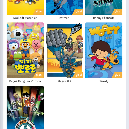
ÇİZGİ
ÇİZGİ
ÇİZGİ
Kod Adı Afacanlar
Batman
Danny Phantom
ÇİZGİ
ÇİZGİ
ÇİZGİ
Küçük Penguen Pororo
Megas XLR
Woofy