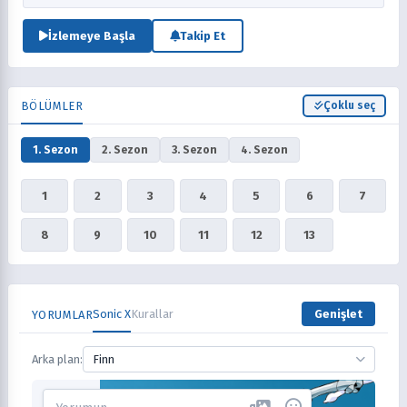
yakalamak isteyen polislerle derde girecek ve onlardan kaçarken
düştüğü havuzda Chris Thorndyke adlı küçük bir çocuk tarafından
İzlemeye Başla
Takip Et
kurtarılacaktır.
BÖLÜMLER
Çoklu seç
1. Sezon
2. Sezon
3. Sezon
4. Sezon
1
2
3
4
5
6
7
8
9
10
11
12
13
Sonic X
Kurallar
Genişlet
YORUMLAR
Arka plan:
Finn