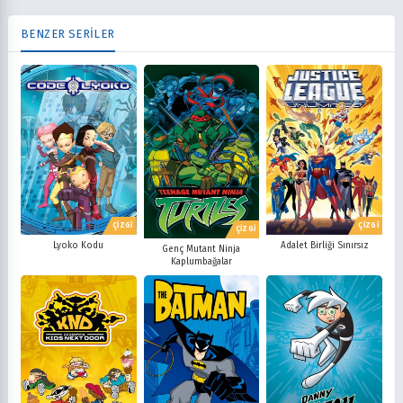
BENZER SERİLER
ÇİZGİ
ÇİZGİ
ÇİZGİ
Lyoko Kodu
Adalet Birliği Sınırsız
Genç Mutant Ninja
Kaplumbağalar