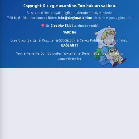
Copyright © cizgimax.online. Tüm hakları saklıdır.
Bu sitedeki tüm dosyalar ilgili sahiplerinin mülkiyetindedir.
Telif hakkı ihlali durumunda lütfen
info@cizgimax.online
adresine e-posta gönderin.
ile
ÇizgiMax Ekibi
tarafından yapıldı
YARDIM
Bize Ulaşın
Şartlar & Koşullar & SSS
Gizlilik & Çerez Politikası
Dizi/Film Talebi
BAĞLANTI
Yeni Eklenenler
Son Bölümleri Yüklenenler
Devam Eden Seriler
Takvim
Güncellemeler