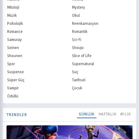
Mitoloji
Mystery
Müzik
Okul
Psikolojik
Reenkarnasyon
Romance
Romantik
Samuray
Sci-Fi
Seinen
Shoujo
Shounen
Slice of Life
Spor
Supernatural
Suspense
Suç
Süper Güç
Tarihsel
Vampir
Çocuk
Ödüllü
GÜNLÜK
HAFTALIK
AYLIK
TRENDLER