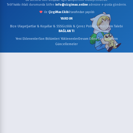
Bu sitedeki tüm dosyalar ilgili sahiplerinin mülkiyetindedir.
Telif hakkı ihlali durumunda lütfen
info@cizgimax.online
adresine e-posta gönderin.
ile
ÇizgiMax Ekibi
tarafından yapıldı
YARDIM
Bize Ulaşın
Şartlar & Koşullar & SSS
Gizlilik & Çerez Politikası
Dizi/Film Talebi
BAĞLANTI
Yeni Eklenenler
Son Bölümleri Yüklenenler
Devam Eden Seriler
Takvim
Güncellemeler