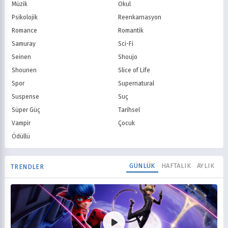
Müzik
Okul
Psikolojik
Reenkarnasyon
Romance
Romantik
Samuray
Sci-Fi
Seinen
Shoujo
Shounen
Slice of Life
Spor
Supernatural
Suspense
Suç
Süper Güç
Tarihsel
Vampir
Çocuk
Ödüllü
GÜNLÜK
HAFTALIK
AYLIK
TRENDLER