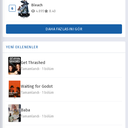
Bleach
6
4.895
8.40
DAHA FAZLASINI GÖR
YENİ EKLENENLER
Get Thrashed
Tamamlandı · 1 bölüm
Waiting for Godot
Tamamlandı · 1 bölüm
Baba
Tamamlandı · 1 bölüm