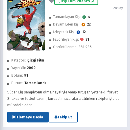
9,2
Çizgi Film Puanı:
288 oy
Tamamlayan Kişi:
4
Devam Eden Kişi:
22
İzleyecek Kişi:
12
Favorileyen Kişi:
31
Görüntülenme:
381.936
İzledim
Kategori:
Çizgi Film
Favorilere Ekle
Yayın Yılı:
2009
Bölüm:
91
Sonra İzle
Durum:
Tamamlandı
Süper Lig şampiyonu olma hayaliyle yanıp tutuşan yetenekli forvet
Shakes ve futbol takımı, küresel maceralara atılırken rakipleriyle de
mücadele eder.
İzlemeye Başla
Takip Et