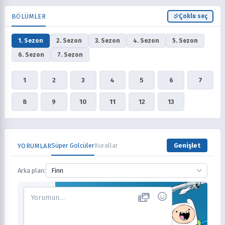
BÖLÜMLER
Çoklu seç
1. Sezon
2. Sezon
3. Sezon
4. Sezon
5. Sezon
6. Sezon
7. Sezon
1
2
3
4
5
6
7
8
9
10
11
12
13
Süper Golcüler
Kurallar
Genişlet
YORUMLAR
Arka plan:
Finn