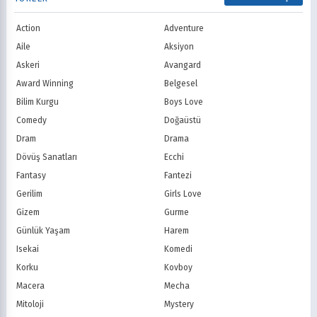
ITV
Channel 4
1988
1987
Shounen
Slice of Life
Canal+
Sky
1986
1985
Action
Adventure
Spor
Supernatural
TF1
France TV
1984
1983
Suspense
Suç
Aile
Aksiyon
M6
tvN (Kore)
1982
1981
Süper Güç
Tarihsel
Askeri
Avangard
JTBC (Kore)
KBS (Kore)
1980
Vampir
Çocuk
MBC (Kore)
SBS (Kore)
Award Winning
Belgesel
Ödüllü
Teletoon
YTV
Bilim Kurgu
Boys Love
Treehouse TV
CBC
Comedy
Doğaüstü
PBS Kids
TRT Çocuk
Dram
Drama
Planet Çocuk
Minika Çocuk
Dövüş Sanatları
Ecchi
Minika Go
Show TV
Fantasy
Fantezi
Kanal D
TRT 1
Star TV
ATV
Gerilim
Girls Love
FOX Türkiye
TV8
Gizem
Gurme
BluTV
Exxen
Günlük Yaşam
Harem
Gain
Tabii
Isekai
Komedi
Korku
Kovboy
Macera
Mecha
Mitoloji
Mystery