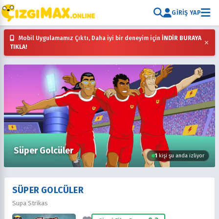
GIRIŞ YAP
Mobil Uygulamamız Çıktı, Daha iyi bir deneyim için
İNDİR BURAYA
×
TIKLA!
Süper Golcüler
1
kişi şu anda izliyor
SÜPER GOLCÜLER
Supa Strikas