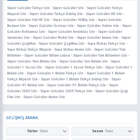
Süper Golcüler Türkçe İzle
-
Süper Golcüler İzle
-
Süper Golcüler Türkçe
Altyazılı İzle
-
Süper Golcüler Türkçe Dublaj İzle
-
Süper Golcüler HD İzle
-
Süper Golcüler Full HD İzle
-
Süper Golcüler 1080p İzle
-
Süper Golcüler
Bedava İzle
-
Süper Golcüler Ücretsiz İzle
-
Süper Golcüler Online İzle
-
Süper
Golcüler Reklamsız İzle
-
Süper Golcüler Kesintisiz İzle
-
Süper Golcüler
Sansürsüz İzle
-
Süper Golcüler Mobil İzle
-
Süper Golcüler Anime İzle
-
Süper
Golcüler ÇizgiMax
-
Süper Golcüler ÇizgiMax İzle
-
Supa Strikas Türkçe İzle
-
Supa Strikas Türkçe Altyazılı
-
Supa Strikas Anime İzle
-
Süper Golcüler Tüm
Bölümler
-
Süper Golcüler Bölüm Listesi
-
Süper Golcüler Tüm Bölümleri İzle
-
Süper Golcüler Yeni Bölüm İzle
-
Süper Golcüler Son Bölüm İzle
-
Süper
Golcüler 1. Sezon İzle
-
Süper Golcüler 1. Sezon Türkçe İzle
-
Süper Golcüler 1.
Bölüm İzle
-
Süper Golcüler 1. Bölüm Türkçe İzle
-
Süper Golcüler 1. Bölüm
Türkçe Altyazılı İzle
-
Süper Golcüler 1. Bölüm Türkçe Dublaj İzle
-
Süper
Golcüler 91. Bölüm İzle
-
Süper Golcüler 91. Bölüm Türkçe İzle
-
Süper
Golcüler 2009 İzle
-
Süper Golcüler 2009 Türkçe İzle
-
Süper Golcüler Çizgi
Film İzle
-
Süper Golcüler Anime İzle
GELİŞMİŞ ARAMA
Türler
Tümü
Sezon
Tümü