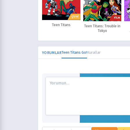
ÇİZGİ
FİLM
Teen Titans
Teen Titans: Trouble in
Tokyo
Teen Titans Go!
Kurallar
YORUMLAR