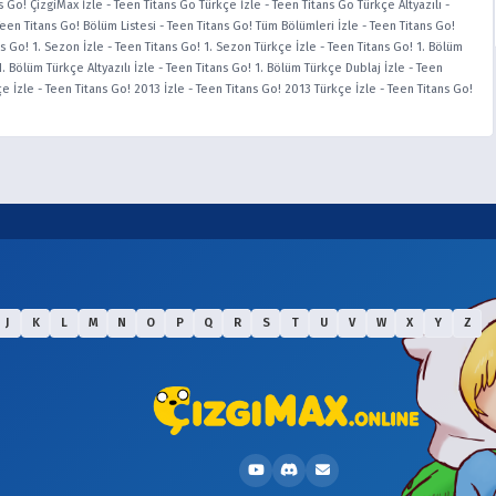
s Go! ÇizgiMax İzle
-
Teen Titans Go Türkçe İzle
-
Teen Titans Go Türkçe Altyazılı
-
Teen Titans Go! Bölüm Listesi
-
Teen Titans Go! Tüm Bölümleri İzle
-
Teen Titans Go!
s Go! 1. Sezon İzle
-
Teen Titans Go! 1. Sezon Türkçe İzle
-
Teen Titans Go! 1. Bölüm
. Bölüm Türkçe Altyazılı İzle
-
Teen Titans Go! 1. Bölüm Türkçe Dublaj İzle
-
Teen
çe İzle
-
Teen Titans Go! 2013 İzle
-
Teen Titans Go! 2013 Türkçe İzle
-
Teen Titans Go!
J
K
L
M
N
O
P
Q
R
S
T
U
V
W
X
Y
Z