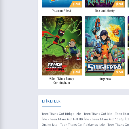
ÇİZGİ
ÇİZGİ
Yıldırım Ailesi
Rick and Morty
ÇİZGİ
ÇİZGİ
9.Sınıf Ninja Randy
Slugterra
Cunningham
ETİKETLER
Teen Titans Go! Türkçe İzle
-
Teen Titans Go! İzle
-
Teen Tita
İzle
-
Teen Titans Go! Full HD İzle
-
Teen Titans Go! 1080p İz
Online İzle
-
Teen Titans Go! Reklamsız İzle
-
Teen Titans Go!