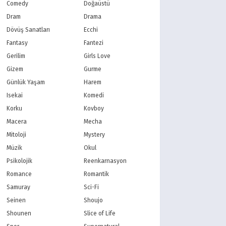
PBS Kids
TRT Çocuk
Comedy
Doğaüstü
Planet Çocuk
Minika Çocuk
Dram
Drama
Minika Go
Show TV
Dövüş Sanatları
Ecchi
Kanal D
TRT 1
Fantasy
Fantezi
Star TV
ATV
Gerilim
Girls Love
FOX Türkiye
TV8
Gizem
Gurme
BluTV
Exxen
Gain
Tabii
Günlük Yaşam
Harem
Isekai
Komedi
Korku
Kovboy
Macera
Mecha
Mitoloji
Mystery
Müzik
Okul
Psikolojik
Reenkarnasyon
Romance
Romantik
Samuray
Sci-Fi
Seinen
Shoujo
Shounen
Slice of Life