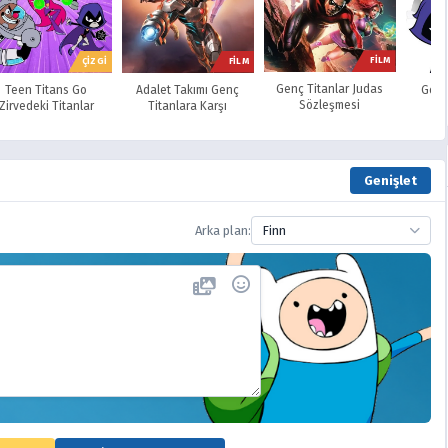
FİLM
ÇİZGİ
FİLM
Genç Titanlar Judas
Teen Titans Go
Adalet Takımı Genç
Genç 
Sözleşmesi
Zirvedeki Titanlar
Titanlara Karşı
Genişlet
Arka plan:
Finn