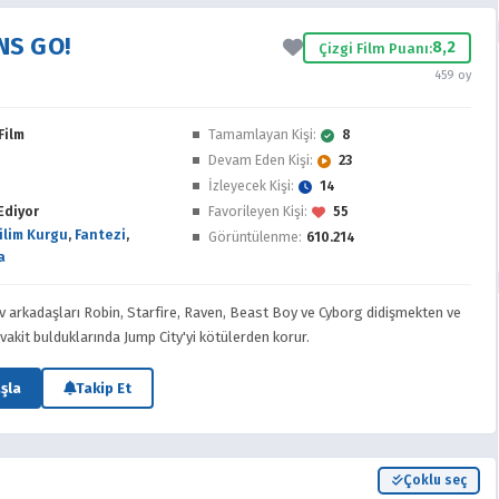
NS GO!
8,2
Çizgi Film Puanı:
459 oy
Film
Tamamlayan Kişi:
8
Devam Eden Kişi:
23
İzleyecek Kişi:
14
Ediyor
Favorileyen Kişi:
55
ilim Kurgu
,
Fantezi
,
Görüntülenme:
610.214
a
 arkadaşları Robin, Starfire, Raven, Beast Boy ve Cyborg didişmekten ve
akit bulduklarında Jump City'yi kötülerden korur.
şla
Takip Et
Çoklu seç