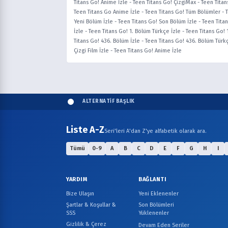
Titans Go! Anime İzle
-
Teen Titans Go! ÇizgiMax
-
Teen Titan
Teen Titans Go Anime İzle
-
Teen Titans Go! Tüm Bölümler
-
Yeni Bölüm İzle
-
Teen Titans Go! Son Bölüm İzle
-
Teen Titan
İzle
-
Teen Titans Go! 1. Bölüm Türkçe İzle
-
Teen Titans Go! 1
Titans Go! 436. Bölüm İzle
-
Teen Titans Go! 436. Bölüm Türk
Çizgi Film İzle
-
Teen Titans Go! Anime İzle
ALTERNATİF BAŞLIK
Liste A-Z
Seri'leri A'dan Z'ye alfabetik olarak ara.
Tümü
0-9
A
B
C
D
E
F
G
H
I
YARDIM
BAĞLANTI
Bize Ulaşın
Yeni Eklenenler
Şartlar & Koşullar &
Son Bölümleri
SSS
Yüklenenler
Gizlilik & Çerez
Devam Eden Seriler