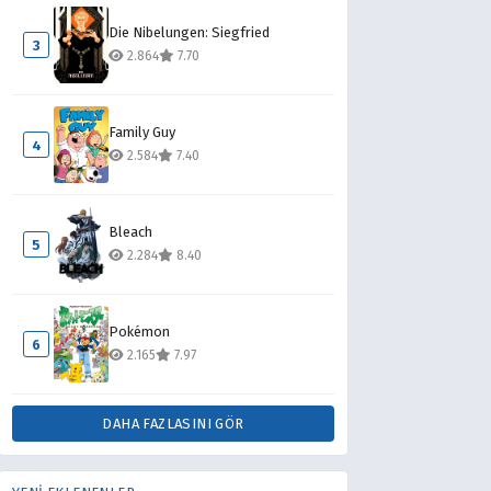
Die Nibelungen: Siegfried
3
2.864
7.70
Family Guy
4
2.584
7.40
Bleach
5
2.284
8.40
Pokémon
6
2.165
7.97
DAHA FAZLASINI GÖR