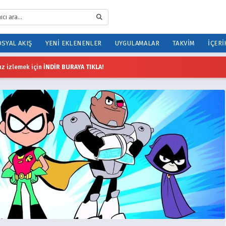
SYAL AKIŞ
YENI EKLENENLER
UYGULAMALAR
TAKVIM
İÇERI
z izlemek için
İNDİR BURAYA TIKLA!