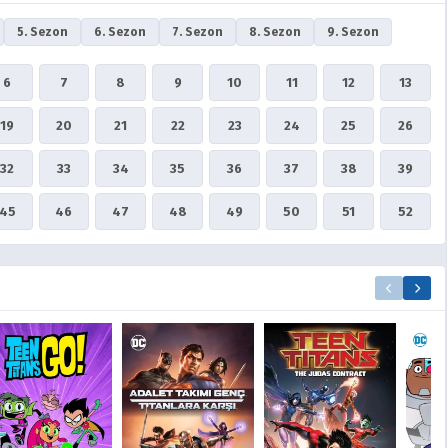
5. Sezon
6. Sezon
7. Sezon
8. Sezon
9. Sezon
6
7
8
9
10
11
12
13
19
20
21
22
23
24
25
26
32
33
34
35
36
37
38
39
45
46
47
48
49
50
51
52