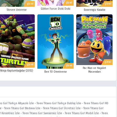
ÇİZGİ
ÇİZGİ
ÇİZGİ
Glitter Force: Doki Doki
Steven Universe
Esrarengiz Kasaba
ÇİZGİ
ÇİZGİ
ÇİZGİ
Pac Man ve Hayalet
Ninja Kaplumbağalar (2012)
Ben 10 Omniverse
Maceraları
ns Go! Türkçe Altyazılı İzle
-
Teen Titans Go! Türkçe Dublaj İzle
-
Teen Titans Go! HD
le
-
Teen Titans Go! Bedava İzle
-
Teen Titans Go! Ücretsiz İzle
-
Teen Titans Go!
 Kesintisiz İzle
-
Teen Titans Go! Sansürsüz İzle
-
Teen Titans Go! Mobil İzle
-
Teen