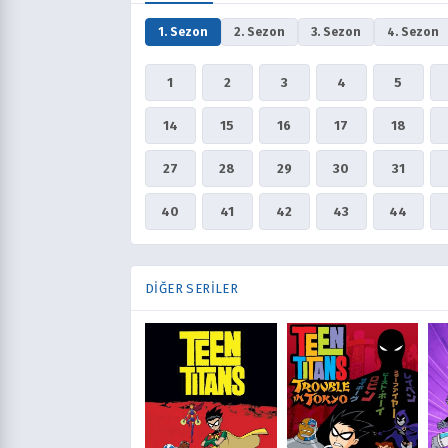
1. Sezon
2. Sezon
3. Sezon
4. Sezon
1
2
3
4
5
14
15
16
17
18
27
28
29
30
31
40
41
42
43
44
DIĞER SERILER