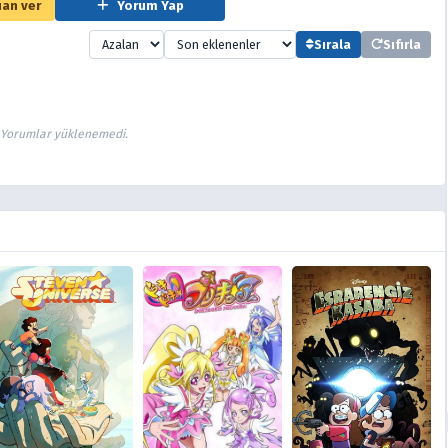
an ver
Yorum Yap
Sırala
Sıfırla
Yorumlar yüklenemedi.