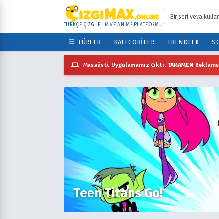
TÜRKÇE ÇİZGİ FİLM VE ANİME PLATFORMU
TÜRLER
KATEGORILER
TRENDLER
SO
Masaüstü Uygulamamız Çıktı,
TAMAMEN
Reklamsı
Teen Titans Go!