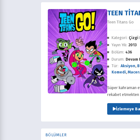
TEEN TITA
Teen Titans Go
Kategori:
Çizgi 
Yayın Yılı:
2013
Bölüm:
436
Durum:
Devam 
Tür:
Aksiyon
,
B
Komedi
,
Macer
Süper kahraman ev
rekabet etmekten v
İzlemeye Ba
BÖLÜMLER