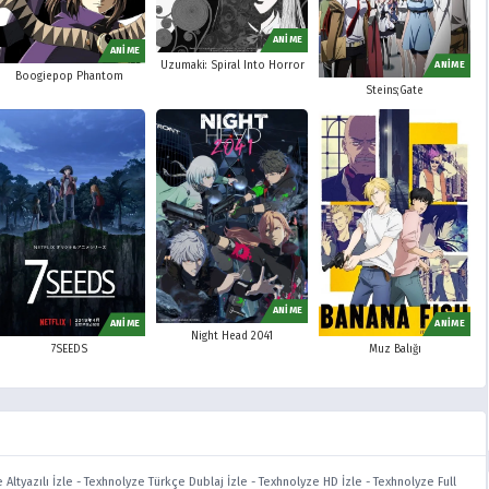
ANİME
ANİME
Uzumaki: Spiral Into Horror
ANİME
Boogiepop Phantom
Steins;Gate
ANİME
ANİME
ANİME
Night Head 2041
Muz Balığı
7SEEDS
Altyazılı İzle
-
Texhnolyze Türkçe Dublaj İzle
-
Texhnolyze HD İzle
-
Texhnolyze Full