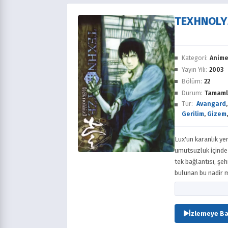
TEXHNOLY
Kategori:
Anim
Yayın Yılı:
2003
Bölüm:
22
Durum:
Tamaml
Tür:
Avangard
Gerilim
,
Gizem
Lux'un karanlık yer
umutsuzluk içinde
tek bağlantısı, şehrin
bulunan bu nadir m
izin veren 'texhnol
tetiklemediği için 
sahiptir. Aynı zam
İzlemeye Ba
Keigo Oonishi lide