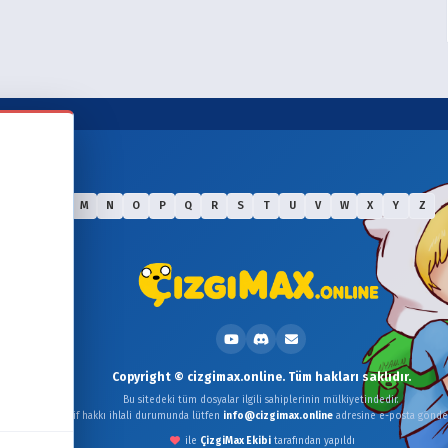
J
K
L
M
N
O
P
Q
R
S
T
U
V
W
X
Y
Z
Copyright © cizgimax.online. Tüm hakları saklıdır.
Bu sitedeki tüm dosyalar ilgili sahiplerinin mülkiyetindedir.
Telif hakkı ihlali durumunda lütfen
info@cizgimax.online
adresine e-posta gönder
ile
ÇizgiMax Ekibi
tarafından yapıldı