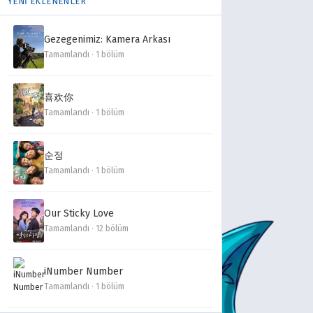
YENİ EKLENENLER
Gezegenimiz: Kamera Arkası
Tamamlandı · 1 bölüm
喜欢你
Tamamlandı · 1 bölüm
순정
Tamamlandı · 1 bölüm
Our Sticky Love
Tamamlandı · 12 bölüm
iNumber Number
Tamamlandı · 1 bölüm