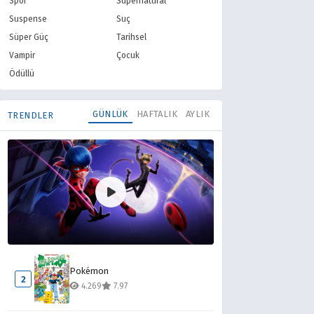
Spor
Supernatural
Suspense
Suç
Süper Güç
Tarihsel
Vampir
Çocuk
Ödüllü
GÜNLÜK
HAFTALIK
AYLIK
TRENDLER
Mucize Uğur Böceği ile Kara Kedi
1
Pokémon
8.243
8.10
2
4.269
7.97