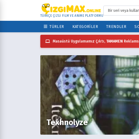
TÜRKÇE ÇİZGİ FİLM VE ANİME PLATFORMU
TÜRLER
KATEGORILER
TRENDLER
SO
Masaüstü Uygulamamız Çıktı,
TAMAMEN
Reklamsı
Texhnolyze