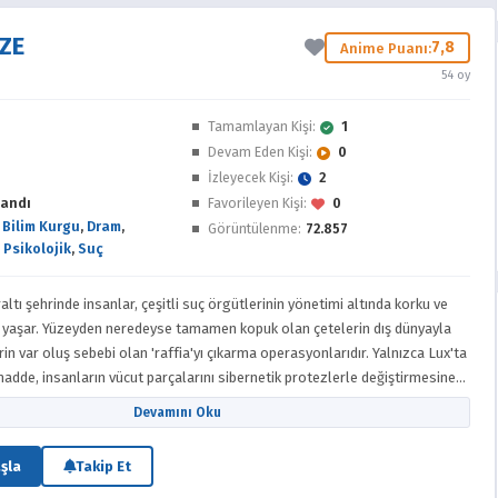
ZE
7,8
Anime Puanı:
54 oy
e
Tamamlayan Kişi:
1
Devam Eden Kişi:
0
İzleyecek Kişi:
2
andı
Favorileyen Kişi:
0
,
Bilim Kurgu
,
Dram
,
Görüntülenme:
72.857
,
Psikolojik
,
Suç
altı şehrinde insanlar, çeşitli suç örgütlerinin yönetimi altında korku ve
 yaşar. Yüzeyden neredeyse tamamen kopuk olan çetelerin dış dünyayla
 var oluş sebebi olan 'raffia'yı çıkarma operasyonlarıdır. Yalnızca Lux'ta
adde, insanların vücut parçalarını sibernetik protezlerle değiştirmesine
yze' nakillerinin temelidir. Bu protezler, taşıyıcılarında bağışıklık tepkisi
Devamını Oku
ayrıcalıklıdır ve 'Class', bunlar üzerinde araştırma yapma imtiyazına
anda raffia üretiminden de sorumlu olan bu sırlı örgüt, yürütme yetkisini
şla
Takip Et
rliğindeki Organo adlı gruba devreder; Oonishi, texhnolyze edilmiş