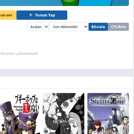
an ver
Yorum Yap
Sırala
Sıfırla
Yorumlar yüklenemedi.