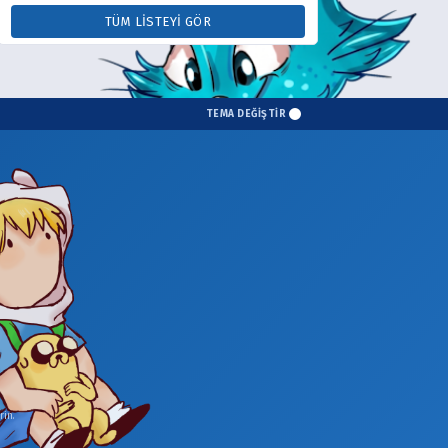
TÜM LISTEYI GÖR
TEMA DEĞİŞTİR
in.