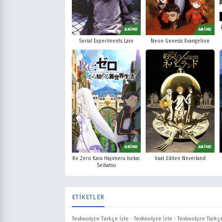
ANİME
ANİME
Serial Experiments Lain
Neon Genesis Evangelion
ANİME
ANİME
Re Zero Kara Hajimeru Isekai
Vaat Edilen Neverland
Seikatsu
ETİKETLER
Texhnolyze Türkçe İzle
-
Texhnolyze İzle
-
Texhnolyze Türkçe 