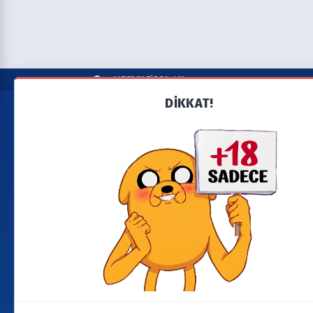
ALTERNATİF BAŞLIK
DİKKAT!
Liste A-Z
Seri'leri A'dan Z'ye alfabetik olarak ara.
Tümü
0-9
A
B
C
D
E
F
G
H
I
YARDIM
BAĞLANTI
Bize Ulaşın
Yeni Eklenenler
Şartlar & Koşullar &
Son Bölümleri
SSS
Yüklenenler
Gizlilik & Çerez
Devam Eden Seriler
Politikası
Takvim
Dizi/Film Talebi
Güncellemeler