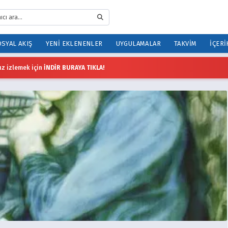
SYAL AKIŞ
YENI EKLENENLER
UYGULAMALAR
TAKVIM
İÇERI
z izlemek için
İNDİR BURAYA TIKLA!