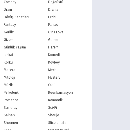
PBS Kids
TRT Çocuk
Comedy
Doğaüstü
Planet Çocuk
Minika Çocuk
Dram
Drama
Minika Go
Show TV
Dövüş Sanatları
Ecchi
Kanal D
TRT 1
Fantasy
Fantezi
Star TV
ATV
Gerilim
Girls Love
FOX Türkiye
TV8
Gizem
Gurme
BluTV
Exxen
Gain
Tabii
Günlük Yaşam
Harem
Isekai
Komedi
Korku
Kovboy
Macera
Mecha
Mitoloji
Mystery
Müzik
Okul
Psikolojik
Reenkarnasyon
Romance
Romantik
Samuray
Sci-Fi
Seinen
Shoujo
Shounen
Slice of Life