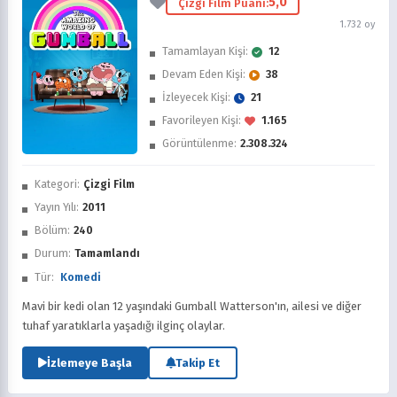
5,0
Çizgi Film Puanı:
1.732 oy
Tamamlayan Kişi:
12
Devam Eden Kişi:
38
İzleyecek Kişi:
21
Favorileyen Kişi:
1.165
Görüntülenme:
2.308.324
İzledim
Kategori:
Çizgi Film
Favorilere Ekle
Yayın Yılı:
2011
Bölüm:
240
Sonra İzle
Durum:
Tamamlandı
Tür:
Komedi
Mavi bir kedi olan 12 yaşındaki Gumball Watterson'ın, ailesi ve diğer
tuhaf yaratıklarla yaşadığı ilginç olaylar.
İzlemeye Başla
Takip Et