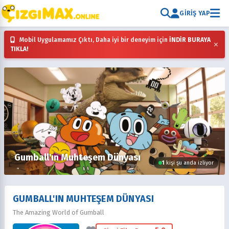
GIRIŞ YAP
Mobil Uygulamamız Çıktı, Daha iyi bir deneyim için
İNDİR BURAYA
×
TIKLA!
Gumball'ın Muhteşem Dünyası
1
kişi şu anda izliyor
GUMBALL'IN MUHTEŞEM DÜNYASI
The Amazing World of Gumball