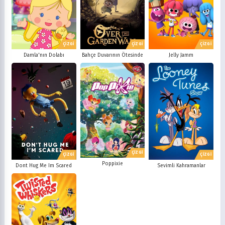
ÇİZGİ
ÇİZGİ
ÇİZGİ
Damla'nın Dolabı
Bahçe Duvarının Ötesinde
Jelly Jamm
ÇİZGİ
ÇİZGİ
ÇİZGİ
Poppixie
Dont Hug Me Im Scared
Sevimli Kahramanlar