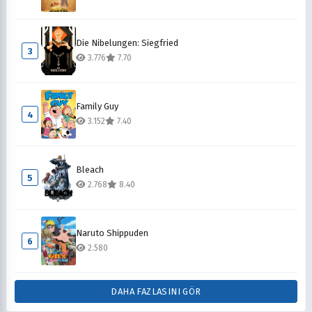
Die Nibelungen: Siegfried
3
3.776
7.70
Family Guy
4
3.152
7.40
Bleach
5
2.768
8.40
Naruto Shippuden
6
2.580
DAHA FAZLASINI GÖR