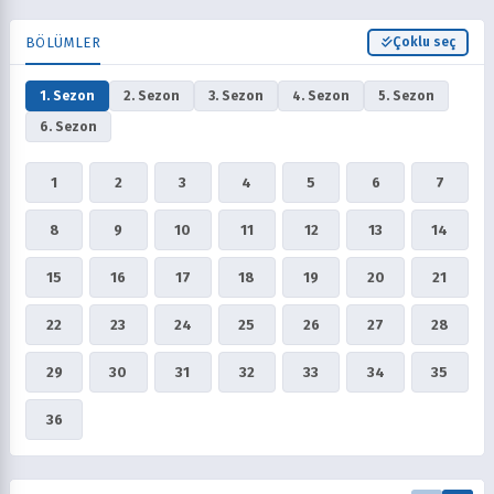
BÖLÜMLER
Çoklu seç
1. Sezon
2. Sezon
3. Sezon
4. Sezon
5. Sezon
6. Sezon
1
2
3
4
5
6
7
8
9
10
11
12
13
14
15
16
17
18
19
20
21
22
23
24
25
26
27
28
29
30
31
32
33
34
35
36