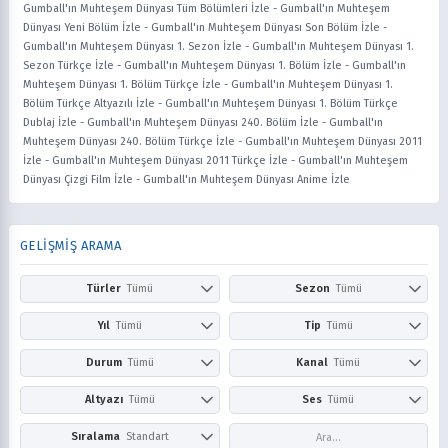
Gumball'ın Muhteşem Dünyası Tüm Bölümleri İzle
-
Gumball'ın Muhteşem
Dünyası Yeni Bölüm İzle
-
Gumball'ın Muhteşem Dünyası Son Bölüm İzle
-
Gumball'ın Muhteşem Dünyası 1. Sezon İzle
-
Gumball'ın Muhteşem Dünyası 1.
Sezon Türkçe İzle
-
Gumball'ın Muhteşem Dünyası 1. Bölüm İzle
-
Gumball'ın
Muhteşem Dünyası 1. Bölüm Türkçe İzle
-
Gumball'ın Muhteşem Dünyası 1.
Bölüm Türkçe Altyazılı İzle
-
Gumball'ın Muhteşem Dünyası 1. Bölüm Türkçe
Dublaj İzle
-
Gumball'ın Muhteşem Dünyası 240. Bölüm İzle
-
Gumball'ın
Muhteşem Dünyası 240. Bölüm Türkçe İzle
-
Gumball'ın Muhteşem Dünyası 2011
İzle
-
Gumball'ın Muhteşem Dünyası 2011 Türkçe İzle
-
Gumball'ın Muhteşem
Dünyası Çizgi Film İzle
-
Gumball'ın Muhteşem Dünyası Anime İzle
GELİŞMİŞ ARAMA
Türler
Tümü
Sezon
Tümü
Action
Adventure
Kış
İlkbahar
Yıl
Tümü
Tip
Tümü
Aile
Aksiyon
Yaz
Sonbahar
2026
2025
Anime
Çizgi Film
Durum
Tümü
Kanal
Tümü
Askeri
Avangard
2024
2023
Dizi
Film
Award Winning
Belgesel
Devam Ediyor
Tamamlandı
Netflix
Prime Video
Altyazı
Tümü
Ses
Tümü
2022
2021
Bilim Kurgu
Boys Love
Disney+
HBO Max / Ma
2020
2019
Comedy
Doğaüstü
Altyazısız
Türkçe
Altyazılı
Dublaj
Sıralama
Standart
Hulu
Apple TV+
2018
2017