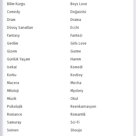
Teletoon
YTV
Bilim Kurgu
Boys Love
Treehouse TV
CBC
Comedy
Doğaüstü
PBS Kids
TRT Çocuk
Dram
Drama
Planet Çocuk
Minika Çocuk
Dövüş Sanatları
Ecchi
Minika Go
Show TV
Fantasy
Fantezi
Kanal D
TRT 1
Star TV
ATV
Gerilim
Girls Love
FOX Türkiye
TV8
Gizem
Gurme
BluTV
Exxen
Günlük Yaşam
Harem
Gain
Tabii
Isekai
Komedi
Korku
Kovboy
Macera
Mecha
Mitoloji
Mystery
Müzik
Okul
Psikolojik
Reenkarnasyon
Romance
Romantik
Samuray
Sci-Fi
Seinen
Shoujo