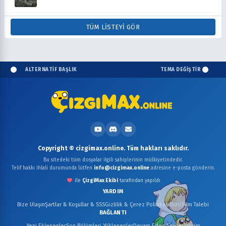
TÜM LISTEYI GÖR
ALTERNATİF BAŞLIK
TEMA DEĞİŞTİR
Copyright © cizgimax.online. Tüm hakları saklıdır.
Bu sitedeki tüm dosyalar ilgili sahiplerinin mülkiyetindedir.
Telif hakkı ihlali durumunda lütfen
info@cizgimax.online
adresine e-posta gönderin.
ile
ÇizgiMax Ekibi
tarafından yapıldı
YARDIM
Bize Ulaşın
Şartlar & Koşullar & SSS
Gizlilik & Çerez Politikası
Dizi/Film Talebi
BAĞLANTI
Yeni Eklenenler
Son Bölümleri Yüklenenler
Devam Eden Seriler
Takvim