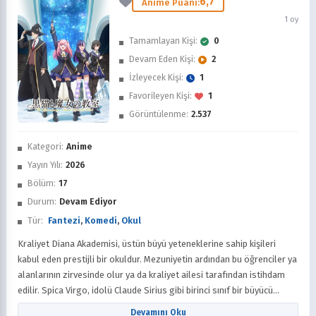
6,7
Anime Puanı:
1 oy
Tamamlayan Kişi:
0
Devam Eden Kişi:
2
İzleyecek Kişi:
1
Favorileyen Kişi:
1
Görüntülenme:
2.537
İzledim
Kategori:
Anime
Favorilere Ekle
Yayın Yılı:
2026
Bölüm:
17
Sonra İzle
Durum:
Devam Ediyor
Tür:
Fantezi
,
Komedi
,
Okul
Kraliyet Diana Akademisi, üstün büyü yeteneklerine sahip kişileri
kabul eden prestijli bir okuldur. Mezuniyetin ardından bu öğrenciler ya
alanlarının zirvesinde olur ya da kraliyet ailesi tarafından istihdam
edilir. Spica Virgo, idolü Claude Sirius gibi birinci sınıf bir büyücü
olmayı hedefleyerek akademide okumayı hayal eder. Claude, kurumun
Devamını Oku