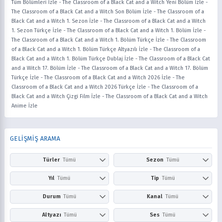
Tüm Bölümleri İzle
-
The Classroom of a Black Cat and a Witch Yeni Bölüm İzle
-
The Classroom of a Black Cat and a Witch Son Bölüm İzle
-
The Classroom of a
Black Cat and a Witch 1. Sezon İzle
-
The Classroom of a Black Cat and a Witch
1. Sezon Türkçe İzle
-
The Classroom of a Black Cat and a Witch 1. Bölüm İzle
-
The Classroom of a Black Cat and a Witch 1. Bölüm Türkçe İzle
-
The Classroom
of a Black Cat and a Witch 1. Bölüm Türkçe Altyazılı İzle
-
The Classroom of a
Black Cat and a Witch 1. Bölüm Türkçe Dublaj İzle
-
The Classroom of a Black Cat
and a Witch 17. Bölüm İzle
-
The Classroom of a Black Cat and a Witch 17. Bölüm
Türkçe İzle
-
The Classroom of a Black Cat and a Witch 2026 İzle
-
The
Classroom of a Black Cat and a Witch 2026 Türkçe İzle
-
The Classroom of a
Black Cat and a Witch Çizgi Film İzle
-
The Classroom of a Black Cat and a Witch
Anime İzle
GELİŞMİŞ ARAMA
Türler
Tümü
Sezon
Tümü
Action
Adventure
Kış
İlkbahar
Yıl
Tümü
Tip
Tümü
Aile
Aksiyon
Yaz
Sonbahar
2026
2025
Anime
Çizgi Film
Durum
Tümü
Kanal
Tümü
Askeri
Avangard
2024
2023
Dizi
Film
Award Winning
Belgesel
Devam Ediyor
Tamamlandı
Netflix
Prime Video
Altyazı
Tümü
Ses
Tümü
2022
2021
Bilim Kurgu
Boys Love