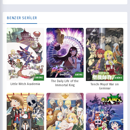
BENZER SERİLER
ANİME
ANİME
ANİME
The Daily Life of the
Little Witch Academia
Tenchi Muyo! War on
Immortal King
Geminar