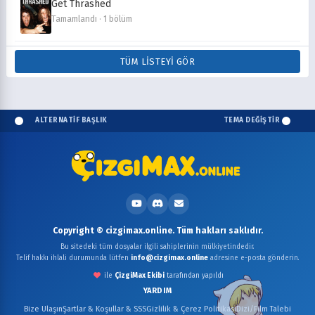
Get Thrashed
Tamamlandı · 1 bölüm
TÜM LISTEYI GÖR
ALTERNATİF BAŞLIK
TEMA DEĞİŞTİR
Copyright © cizgimax.online. Tüm hakları saklıdır.
Bu sitedeki tüm dosyalar ilgili sahiplerinin mülkiyetindedir.
Telif hakkı ihlali durumunda lütfen
info@cizgimax.online
adresine e-posta gönderin.
ile
ÇizgiMax Ekibi
tarafından yapıldı
YARDIM
Bize Ulaşın
Şartlar & Koşullar & SSS
Gizlilik & Çerez Politikası
Dizi/Film Talebi