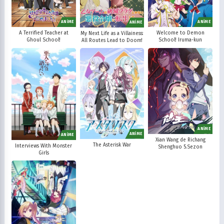
ANİME
ANİME
ANİME
A Terrified Teacher at
Welcome to Demon
My Next Life as a Villainess:
Ghoul School!
School! Iruma-kun
All Routes Lead to Doom!
ANİME
ANİME
ANİME
Xian Wang de Richang
The Asterisk War
Interviews With Monster
Shenghuo 5.Sezon
Girls