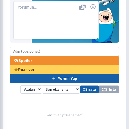
Spoiler
Puan ver
Yorum Yap
Sırala
Sıfırla
Yorumlar yüklenemedi.