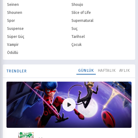
Seinen
Shoujo
Shounen
Slice of Life
Spor
Supernatural
Suspense
Suç
Süper Güç
Tarihsel
Vampir
Çocuk
Ödüllü
GÜNLÜK
HAFTALIK
AYLIK
TRENDLER
Mucize Uğur Böceği ile Kara Kedi