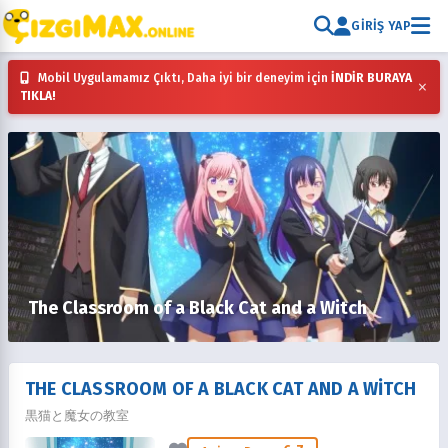
GIRIŞ YAP
Mobil Uygulamamız Çıktı, Daha iyi bir deneyim için
İNDİR BURAYA
×
TIKLA!
The Classroom of a Black Cat and a Witch
THE CLASSROOM OF A BLACK CAT AND A WITCH
黒猫と魔女の教室