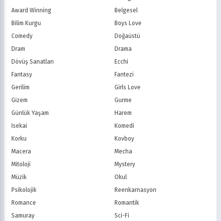
1980
Vampir
Çocuk
MBC (Kore)
SBS (Kore)
Award Winning
Belgesel
Ödüllü
Teletoon
YTV
Bilim Kurgu
Boys Love
Treehouse TV
CBC
Comedy
Doğaüstü
PBS Kids
TRT Çocuk
Dram
Drama
Planet Çocuk
Minika Çocuk
Dövüş Sanatları
Ecchi
Minika Go
Show TV
Fantasy
Fantezi
Kanal D
TRT 1
Star TV
ATV
Gerilim
Girls Love
FOX Türkiye
TV8
Gizem
Gurme
BluTV
Exxen
Günlük Yaşam
Harem
Gain
Tabii
Isekai
Komedi
Korku
Kovboy
Macera
Mecha
Mitoloji
Mystery
Müzik
Okul
Psikolojik
Reenkarnasyon
Romance
Romantik
Samuray
Sci-Fi