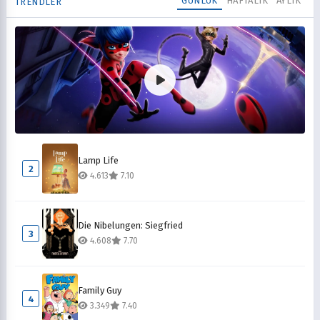
GÜNLÜK
HAFTALIK
AYLIK
TRENDLER
Mucize Uğur Böceği ile Kara Kedi
1
Lamp Life
7.033
8.10
2
4.613
7.10
Die Nibelungen: Siegfried
3
4.608
7.70
Family Guy
4
3.349
7.40