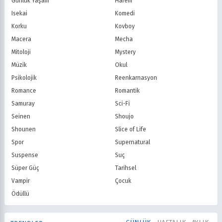
Günlük Yaşam
Harem
Gain
Tabii
Isekai
Komedi
Korku
Kovboy
Macera
Mecha
Mitoloji
Mystery
Müzik
Okul
Psikolojik
Reenkarnasyon
Romance
Romantik
Samuray
Sci-Fi
Seinen
Shoujo
Shounen
Slice of Life
Spor
Supernatural
Suspense
Suç
Süper Güç
Tarihsel
Vampir
Çocuk
Ödüllü